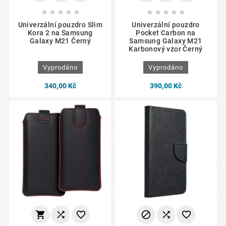










Univerzální pouzdro Slim
Univerzální pouzdro
Kora 2 na Samsung
Pocket Carbon na
Galaxy M21 Černý
Samsung Galaxy M21
Karbonový vzor Černý
Vyprodáno
Vyprodáno
340,00 Kč
390,00 Kč





