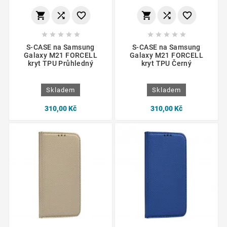
















S-CASE na Samsung
S-CASE na Samsung
Galaxy M21 FORCELL
Galaxy M21 FORCELL
kryt TPU Průhledný
kryt TPU Černý
Skladem
Skladem
310,00 Kč
310,00 Kč