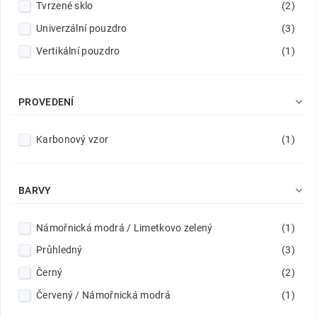
Tvrzené sklo
(2)
Univerzální pouzdro
(3)
Vertikální pouzdro
(1)

PROVEDENÍ
Karbonový vzor
(1)

BARVY
Námořnická modrá / Limetkovo zelený
(1)
Průhledný
(3)
Černý
(2)
Červený / Námořnická modrá
(1)