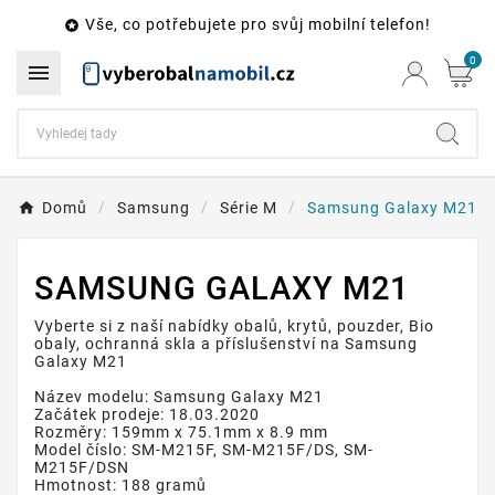
Vše, co potřebujete pro svůj mobilní telefon!

0

Domů
Samsung
Série M
Samsung Galaxy M21
SAMSUNG GALAXY M21
Vyberte si z naší nabídky obalů, krytů, pouzder, Bio
obaly, ochranná skla a příslušenství na Samsung
Galaxy M21
Název modelu: Samsung Galaxy M21
Začátek prodeje: 18.03.2020
Rozměry: 159mm x 75.1mm x 8.9 mm
Model číslo: SM-M215F, SM-M215F/DS, SM-
M215F/DSN
Hmotnost: 188 gramů