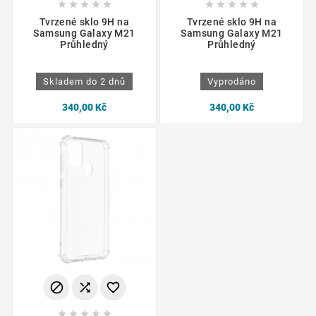










Tvrzené sklo 9H na
Tvrzené sklo 9H na
Samsung Galaxy M21
Samsung Galaxy M21
Průhledný
Průhledný
Skladem do 2 dnů
Vyprodáno
340,00 Kč
340,00 Kč







