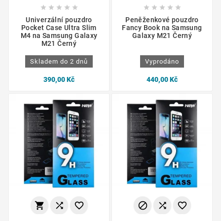










Univerzální pouzdro
Peněženkové pouzdro
Pocket Case Ultra Slim
Fancy Book na Samsung
M4 na Samsung Galaxy
Galaxy M21 Černý
M21 Černý
Skladem do 2 dnů
Vyprodáno
390,00 Kč
440,00 Kč





