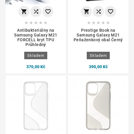
















Antibakteriálny na
Prestige Book na
Samsung Galaxy M21
Samsung Galaxy M21
FORCELL kryt TPU
Peňaženkový obal Černý
Průhledný
Skladem
Skladem
370,00 Kč
390,00 Kč