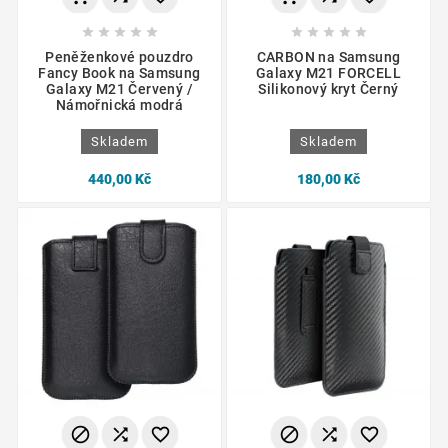










Peněženkové pouzdro
CARBON na Samsung
Fancy Book na Samsung
Galaxy M21 FORCELL
Galaxy M21 Červený /
Silikonový kryt Černý
Námořnická modrá
Skladem
Skladem
440,00 Kč
180,00 Kč





