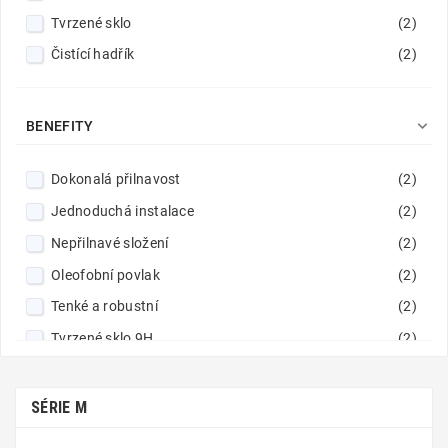
Tvrzené sklo
(2)
Čistící hadřík
(2)

BENEFITY
Dokonalá přilnavost
(2)
Jednoduchá instalace
(2)
Nepřilnavé složení
(2)
Oleofobní povlak
(2)
Tenké a robustní
(2)
Tvrzené sklo 9H
(2)
Vynikající čistota obrazu
(2)
Zaoblené hrany
(2)
SÉRIE M