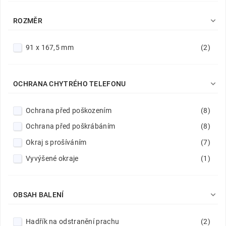

ROZMĚR
91 x 167,5 mm
(2)

OCHRANA CHYTRÉHO TELEFONU
Ochrana před poškozením
(8)
Ochrana před poškrábáním
(8)
Okraj s prošíváním
(7)
Vyvýšené okraje
(1)

OBSAH BALENÍ
Hadřík na odstranění prachu
(2)