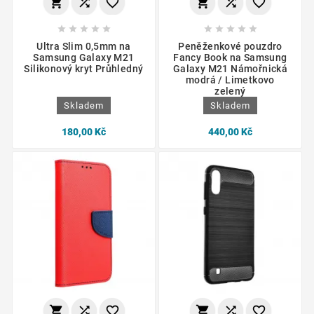
















Ultra Slim 0,5mm na
Peněženkové pouzdro
Samsung Galaxy M21
Fancy Book na Samsung
Silikonový kryt Průhledný
Galaxy M21 Námořnická
modrá / Limetkovo
zelený
Skladem
Skladem
180,00 Kč
440,00 Kč





