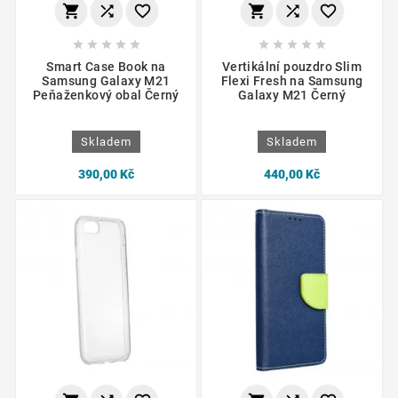
















Smart Case Book na
Vertikální pouzdro Slim
Samsung Galaxy M21
Flexi Fresh na Samsung
Peňaženkový obal Černý
Galaxy M21 Černý
Skladem
Skladem
390,00 Kč
440,00 Kč