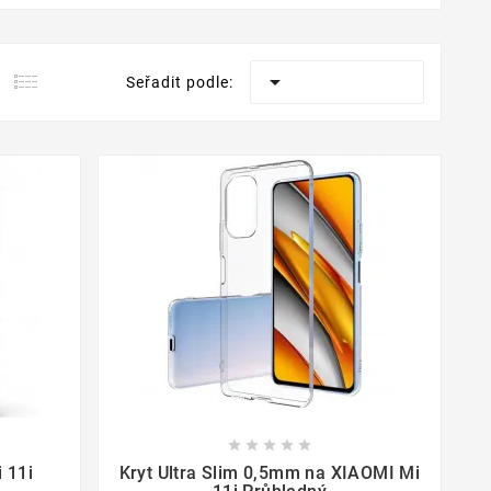

Seřadit podle:









 11i
Kryt Ultra Slim 0,5mm na XIAOMI Mi