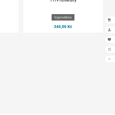
11i Průhledný
Vyprodáno

340,00 Kč



