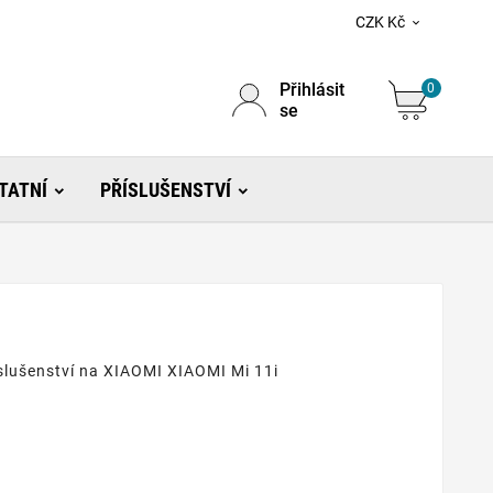
CZK Kč

Přihlásit
0
se
TATNÍ
PŘÍSLUŠENSTVÍ
říslušenství na XIAOMI XIAOMI Mi 11i