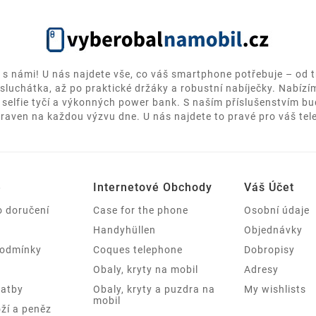
k s námi! U nás najdete vše, co váš smartphone potřebuje – od t
sluchátka, až po praktické držáky a robustní nabíječky. Nabízím
 selfie tyčí a výkonných power bank. S naším příslušenstvím bu
praven na každou výzvu dne. U nás najdete to pravé pro váš tel
e
Internetové Obchody
Váš Účet
o doručení
Case for the phone
Osobní údaje
Handyhüllen
Objednávky
podmínky
Coques telephone
Dobropisy
Obaly, kryty na mobil
Adresy
latby
Obaly, kryty a puzdra na
My wishlists
mobil
ží a peněz