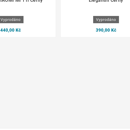
IAOMI Mi 11i Černý
Elegantní Černý
Vyprodáno
Vyprodáno
440,00 Kč
390,00 Kč