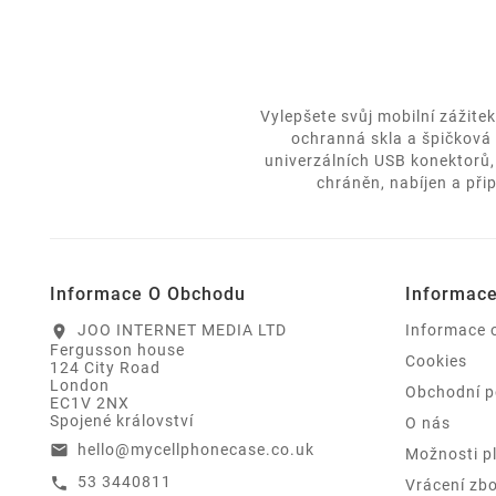
Vylepšete svůj mobilní zážite
ochranná skla a špičková 
univerzálních USB konektorů,
chráněn, nabíjen a při
Informace O Obchodu
Informac
JOO INTERNET MEDIA LTD
Informace 
location_on
Fergusson house
Cookies
124 City Road
London
Obchodní 
EC1V 2NX
Spojené království
O nás
hello@mycellphonecase.co.uk
email
Možnosti p
53 3440811
call
Vrácení zbo