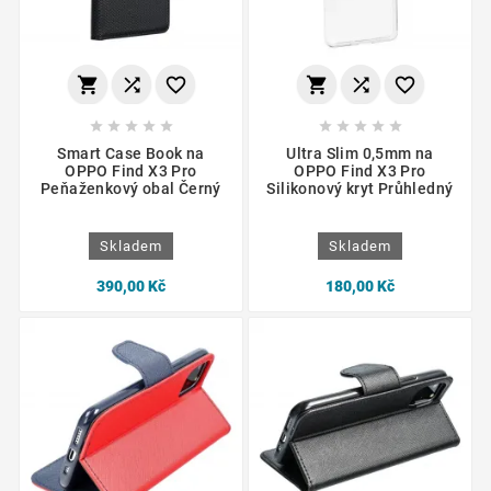
















Smart Case Book na
Ultra Slim 0,5mm na
OPPO Find X3 Pro
OPPO Find X3 Pro
Peňaženkový obal Černý
Silikonový kryt Průhledný
Skladem
Skladem
390,00 Kč
180,00 Kč