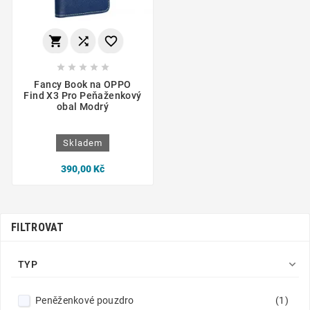








Fancy Book na OPPO
Find X3 Pro Peňaženkový
obal Modrý
Skladem
390,00 Kč
FILTROVAT

TYP
Peněženkové pouzdro
(1)