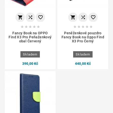
















Fancy Book na OPPO
Peněženkové pouzdro
Find X3 Pro Peňaženkový
Fancy Book na Oppo Find
obal Červený
X3 Pro Černý
Skladem
Skladem
390,00 Kč
440,00 Kč