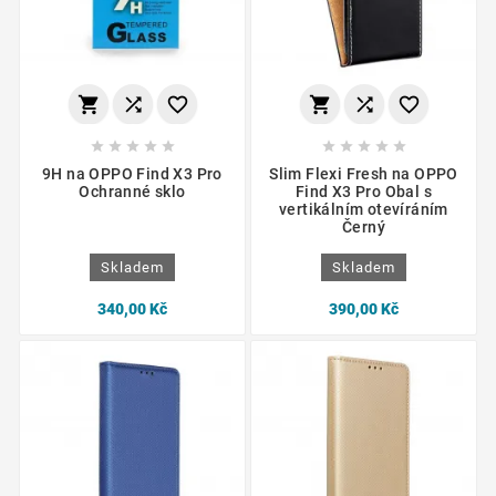
















9H na OPPO Find X3 Pro
Slim Flexi Fresh na OPPO
Ochranné sklo
Find X3 Pro Obal s
vertikálním otevíráním
Černý
Skladem
Skladem
340,00 Kč
390,00 Kč