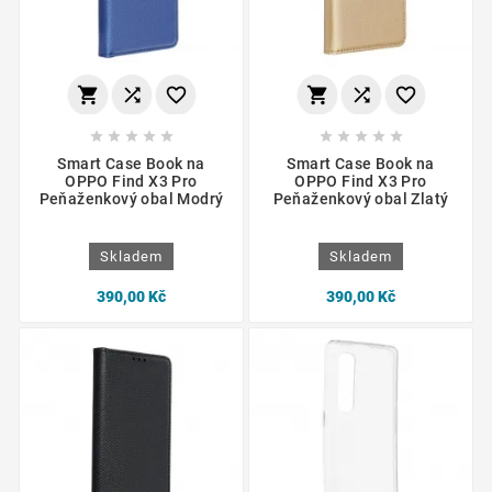
















Smart Case Book na
Smart Case Book na
OPPO Find X3 Pro
OPPO Find X3 Pro
Peňaženkový obal Modrý
Peňaženkový obal Zlatý
Skladem
Skladem
390,00 Kč
390,00 Kč