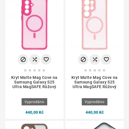
















Kryt Matte Mag Cove na
Kryt Matte Mag Cove na
Samsung Galaxy S25
Samsung Galaxy S25
Ultra MagSAFE Růžový
Ultra MagSAFE Růžový
Vyprodáno
Vyprodáno
440,00 Kč
440,00 Kč