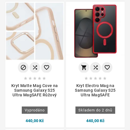
















Kryt Matte Mag Cove na
Kryt Electro Mag na
Samsung Galaxy S25
Samsung Galaxy S25
Ultra MagSAFE Růžový
Ultra MagSAFE
Vyprodáno
Skladem do 2 dnů
440,00 Kč
440,00 Kč