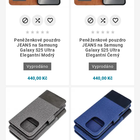
















Peněženkové pouzdro
Peněženkové pouzdro
JEANS na Samsung
JEANS na Samsung
Galaxy S25 Ultra
Galaxy S25 Ultra
Elegantní Modrý
Elegantní Černý
Vyprodáno
Vyprodáno
440,00 Kč
440,00 Kč