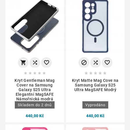
















Kryt Gentleman Mag
Kryt Matte Mag Cove na
Cover na Samsung
Samsung Galaxy S25
Galaxy S25 Ultra
Ultra MagSAFE Modrý
Elegantní MagSAFE
Námořnická modrá
Skladem do 2 dnů
Vyprodáno
440,00 Kč
440,00 Kč