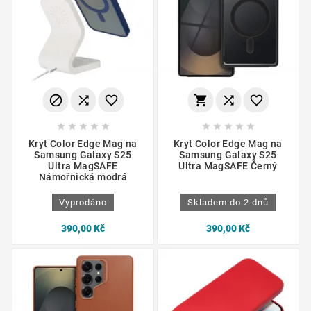
















Kryt Color Edge Mag na
Kryt Color Edge Mag na
Samsung Galaxy S25
Samsung Galaxy S25
Ultra MagSAFE
Ultra MagSAFE Černý
Námořnická modrá
Vyprodáno
Skladem do 2 dnů
390,00 Kč
390,00 Kč