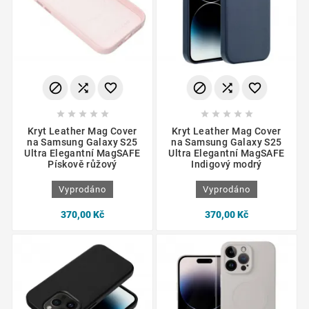
















Kryt Leather Mag Cover
Kryt Leather Mag Cover
na Samsung Galaxy S25
na Samsung Galaxy S25
Ultra Elegantní MagSAFE
Ultra Elegantní MagSAFE
Pískově růžový
Indigový modrý
Vyprodáno
Vyprodáno
370,00 Kč
370,00 Kč