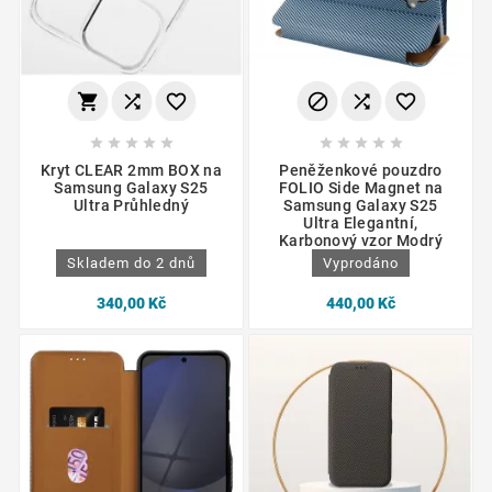
















Kryt CLEAR 2mm BOX na
Peněženkové pouzdro
Samsung Galaxy S25
FOLIO Side Magnet na
Ultra Průhledný
Samsung Galaxy S25
Ultra Elegantní,
Karbonový vzor Modrý
Skladem do 2 dnů
Vyprodáno
340,00 Kč
440,00 Kč