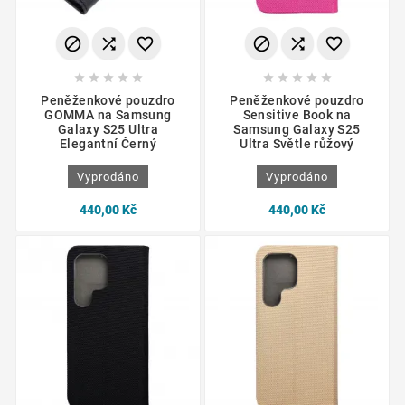
















Peněženkové pouzdro
Peněženkové pouzdro
GOMMA na Samsung
Sensitive Book na
Galaxy S25 Ultra
Samsung Galaxy S25
Elegantní Černý
Ultra Světle růžový
Vyprodáno
Vyprodáno
440,00 Kč
440,00 Kč