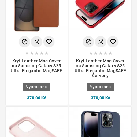
















Kryt Leather Mag Cover
Kryt Leather Mag Cover
na Samsung Galaxy S25
na Samsung Galaxy S25
Ultra Elegantní MagSAFE
Ultra Elegantní MagSAFE
Červený
Vyprodáno
Vyprodáno
370,00 Kč
370,00 Kč