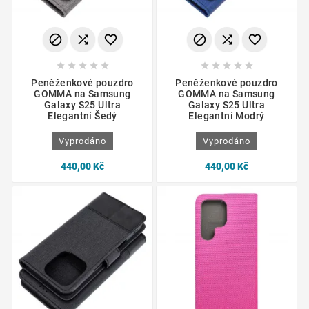
















Peněženkové pouzdro
Peněženkové pouzdro
GOMMA na Samsung
GOMMA na Samsung
Galaxy S25 Ultra
Galaxy S25 Ultra
Elegantní Šedý
Elegantní Modrý
Vyprodáno
Vyprodáno
440,00 Kč
440,00 Kč