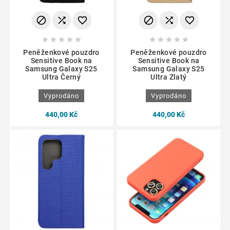
















Peněženkové pouzdro
Peněženkové pouzdro
Sensitive Book na
Sensitive Book na
Samsung Galaxy S25
Samsung Galaxy S25
Ultra Černý
Ultra Zlatý
Vyprodáno
Vyprodáno
440,00 Kč
440,00 Kč