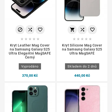
















Kryt Leather Mag Cover
Kryt Silicone Mag Cover
na Samsung Galaxy S25
na Samsung Galaxy S25
Ultra Elegantní MagSAFE
Ultra MagSAFE
Černý
Vyprodáno
Skladem do 2 dnů
370,00 Kč
440,00 Kč