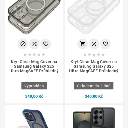
















Kryt Clear Mag Cover na
Kryt Clear Mag Cover na
Samsung Galaxy S25
Samsung Galaxy S25
Ultra MagSAFE Průhledný
Ultra MagSAFE Průhledný
Vyprodáno
Skladem do 2 dnů
340,00 Kč
340,00 Kč