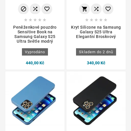
















Peněženkové pouzdro
Kryt Silicone na Samsung
Sensitive Book na
Galaxy S25 Ultra
Samsung Galaxy S25
Elegantní Broskvový
Ultra Světle modrý
Vyprodáno
Skladem do 2 dnů
440,00 Kč
340,00 Kč