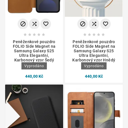
















Peněženkové pouzdro
Peněženkové pouzdro
FOLIO Side Magnet na
FOLIO Side Magnet na
Samsung Galaxy S25
Samsung Galaxy S25
Ultra Elegantní,
Ultra Elegantní,
Karbonový vzor Šedý
Karbonový vzor Hnědý
Vyprodáno
Vyprodáno
440,00 Kč
440,00 Kč