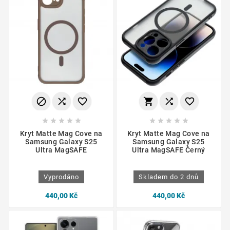
















Kryt Matte Mag Cove na
Kryt Matte Mag Cove na
Samsung Galaxy S25
Samsung Galaxy S25
Ultra MagSAFE
Ultra MagSAFE Černý
Vyprodáno
Skladem do 2 dnů
440,00 Kč
440,00 Kč