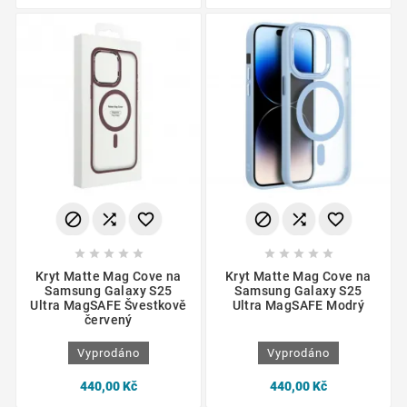
















Kryt Matte Mag Cove na
Kryt Matte Mag Cove na
Samsung Galaxy S25
Samsung Galaxy S25
Ultra MagSAFE Švestkově
Ultra MagSAFE Modrý
červený
Vyprodáno
Vyprodáno
440,00 Kč
440,00 Kč