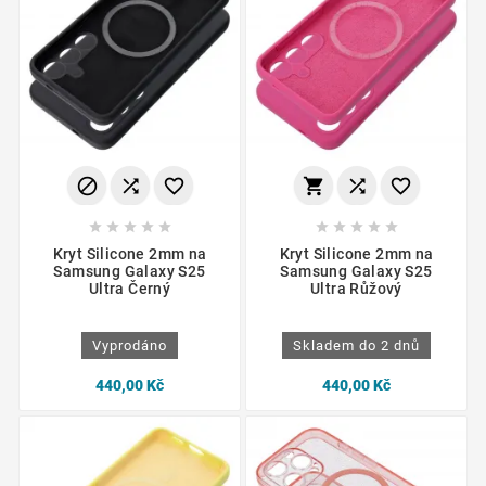
















Kryt Silicone 2mm na
Kryt Silicone 2mm na
Samsung Galaxy S25
Samsung Galaxy S25
Ultra Černý
Ultra Růžový
Vyprodáno
Skladem do 2 dnů
440,00 Kč
440,00 Kč