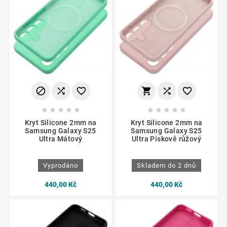
















Kryt Silicone 2mm na
Kryt Silicone 2mm na
Samsung Galaxy S25
Samsung Galaxy S25
Ultra Mátový
Ultra Pískově růžový
Vyprodáno
Skladem do 2 dnů
440,00 Kč
440,00 Kč