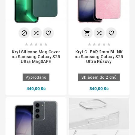
















Kryt Silicone Mag Cover
Kryt CLEAR 2mm BLINK
na Samsung Galaxy S25
na Samsung Galaxy S25
Ultra MagSAFE
Ultra Růžový
Vyprodáno
Skladem do 2 dnů
440,00 Kč
340,00 Kč