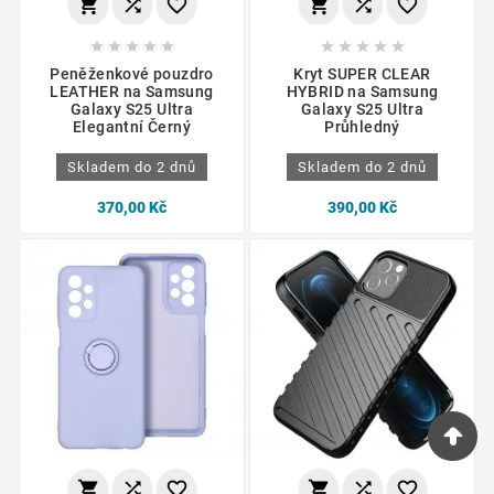
















Peněženkové pouzdro
Kryt SUPER CLEAR
LEATHER na Samsung
HYBRID na Samsung
Galaxy S25 Ultra
Galaxy S25 Ultra
Elegantní Černý
Průhledný
Skladem do 2 dnů
Skladem do 2 dnů
370,00 Kč
390,00 Kč





