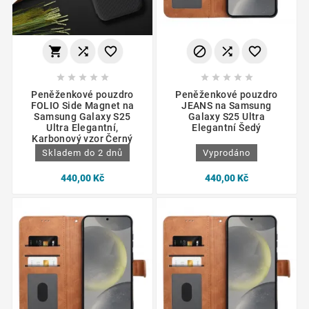
















Peněženkové pouzdro
Peněženkové pouzdro
FOLIO Side Magnet na
JEANS na Samsung
Samsung Galaxy S25
Galaxy S25 Ultra
Ultra Elegantní,
Elegantní Šedý
Karbonový vzor Černý
Skladem do 2 dnů
Vyprodáno
440,00 Kč
440,00 Kč