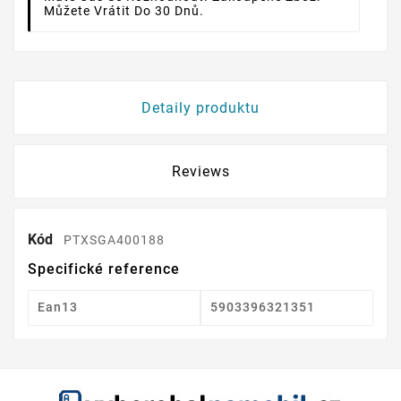
Můžete Vrátit Do 30 Dnů.
Detaily produktu
Reviews
Kód
PTXSGA400188
Specifické reference
Ean13
5903396321351