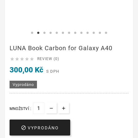
LUNA Book Carbon for Galaxy A40





REVIEW (0)
300,00 Kč
S DPH
Vyprodáno
MNOŽSTVÍ :

VYPRODÁNO