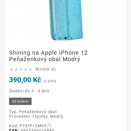
Shining na Apple iPhone 12
Peňaženkový obal Modrý





REVIEW (0)
390,00 Kč
S DPH
Dodání do 3 - 4 dnů
Skladem
Typ: Peňaženkový obal
Provedení: Třpytky, Modrý,
Kód: PTXIP12M0571
EAN:
5903396076886