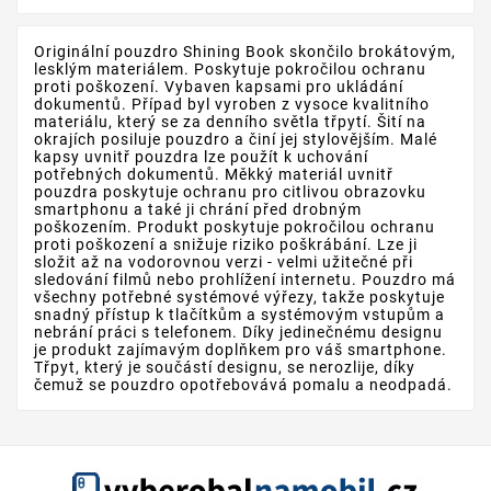
Originální pouzdro Shining Book skončilo brokátovým,
lesklým materiálem. Poskytuje pokročilou ochranu
proti poškození. Vybaven kapsami pro ukládání
dokumentů. Případ byl vyroben z vysoce kvalitního
materiálu, který se za denního světla třpytí. Šití na
okrajích posiluje pouzdro a činí jej stylovějším. Malé
kapsy uvnitř pouzdra lze použít k uchování
potřebných dokumentů. Měkký materiál uvnitř
pouzdra poskytuje ochranu pro citlivou obrazovku
smartphonu a také ji chrání před drobným
poškozením. Produkt poskytuje pokročilou ochranu
proti poškození a snižuje riziko poškrábání. Lze ji
složit až na vodorovnou verzi - velmi užitečné při
sledování filmů nebo prohlížení internetu. Pouzdro má
všechny potřebné systémové výřezy, takže poskytuje
snadný přístup k tlačítkům a systémovým vstupům a
nebrání práci s telefonem. Díky jedinečnému designu
je produkt zajímavým doplňkem pro váš smartphone.
Třpyt, který je součástí designu, se nerozlije, díky
čemuž se pouzdro opotřebovává pomalu a neodpadá.