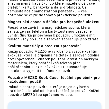
a jednu menší kapsičku, do které můžete uložit své
platební karty, bankovky a další drobnosti. Už
nemusíte nosit samostatnou peněženku – vše
potřebné se vejde do tohoto praktického pouzdra.
Magnetická spona a šňůrka pro bezpečné uložení
Pouzdro se zavírá na magnetickou sponu, která
zajistí, že váš telefon a karty zůstanou bezpečně
uvnitř. Šňůrka připevněná k pouzdru umožňuje mít
telefon vždy po ruce a zároveň zabraňuje jeho ztrátě.
Kvalitní materiály a precizní zpracování
Knižní pouzdro MEZZO je vyrobeno z vysoce kvalitní
ekokůže, která je příjemná na dotek a zároveň odolná
proti opotřebení. Vnitřek pouzdra je vystlán měkkým
materiálem, který ochrání váš telefon před
poškrábáním. Flexibilní vložka TPU usnadňuje
instalaci a vyjmutí telefonu z pouzdra.
Pouzdro MEZZO Book Case: Ideální společník pro
každodenní použití
Pokud hledáte pouzdro, které je nejen stylové a
praktické, ale také odolné a funkční, je pro vás Knižní
pouzdro MEZZO tou správnou volbou.