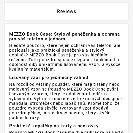
Reviews
MEZZO Book Case: Stylová peněženka a ochrana
pro váš telefon v jednom
Hledáte pouzdro, které nejen ochrání váš telefon, ale
poslouží i jako praktická peněženka a stylový
doplněk? MEZZO Book Case je pro vás ideálním
řešením. Toto pouzdro spojuje eleganci, funkčnost a
odolnost díky unikátnímu lisovanému vzoru a vysoce
kvalitním materiálům.
Lisovaný vzor pro jedinečný vzhled
Na rozdíl od většiny pouzder, které mají tištěný nebo
malovaný vzor, ​​se Pouzdro MEZZO Book Case pyšní
lisovaným vzorem, který je odolný proti oděru a
vyblednutí. Vybrat si můžete ze tří krásných designů -
mandala, stromeček nebo lapač snů. Kromě toho, že
pouzdro vypadá skvěle, tvarovaný vzor dodává
pouzdru pěkný, mírně drsný povrch, který skvěle
padne do ruky.
Praktické kapsičky na karty a bankovky
Pouzdro MEZZO Book Case má dvě přihrádky na karty