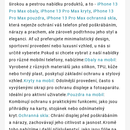
širokou a pestrou nabídku produktů, a to -
iPhone 13
Pro Max obaly
,
iPhone 13 Pro Max kryty
,
iPhone 13
Pro Max pouzdra
,
iPhone 13 Pro Max ochranná skla
,
která nejenže ochrání váš telefon před poškrábáním,
nárazy a prachem, ale zároveň podtrhnou jeho styl a
eleganci. Ať už preferujete minimalistický design,
sportovní provedení nebo luxusní vzhled, u nás si
určitě vyberete.Pokud si chcete vybrat z naší nabídky
pro různé mobilní telefony, nabízíme:
Obaly na mobil
:
Vyrobené z různých materiálů jako silikon, TPU, kůže
nebo tvrdý plast, poskytují základní ochranu a stylový
vzhled.
Kryty na mobil
: Odolnější provedení, často s
vyvýšenými okraji pro ochranu displeje a fotoaparátu.
Ideální pro aktivní uživatele.
Pouzdra na mobil
:
Kombinují ochranu s praktickými funkcemi, jako jsou
přihrádky na karty, stojánek nebo odnímatelný
kryt.
Ochranná skla
: Chrání displej před poškrábáním
a nárazy, zachovávají jeho citlivost a jasnost.Kromě
toho nabízíme i další příslušenství, jako jsou fólie na