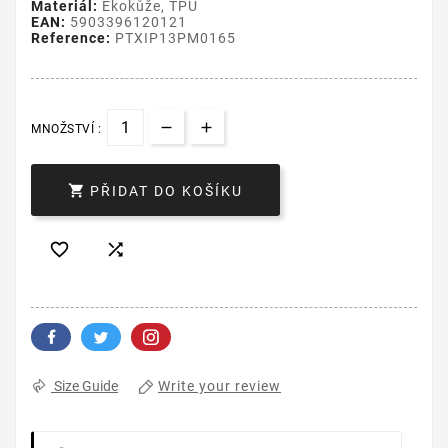
Materiál:
Ekokůže, TPU
EAN:
5903396120121
Reference:
PTXIP13PM0165
MNOŽSTVÍ :

PŘIDAT DO KOŠÍKU


Write your review
Size Guide