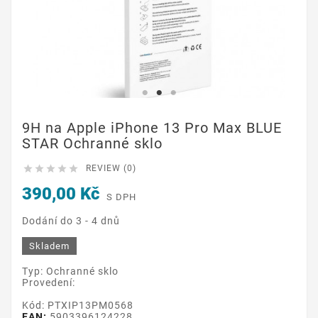
9H na Apple iPhone 13 Pro Max BLUE
STAR Ochranné sklo





REVIEW (0)
390,00 Kč
S DPH
Dodání do 3 - 4 dnů
Skladem
Typ: Ochranné sklo
Provedení:
Kód: PTXIP13PM0568
EAN:
5903396124228