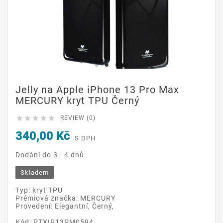
Jelly na Apple iPhone 13 Pro Max
MERCURY kryt TPU Černý





REVIEW (0)
340,00 Kč
S DPH
Dodání do 3 - 4 dnů
Skladem
Typ: kryt TPU
Prémiová značka: MERCURY
Provedení: Elegantní, Černý,
Kód: PTXIP13PM0594