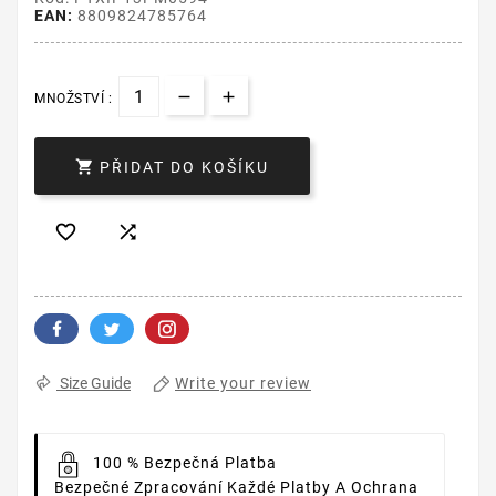
EAN:
8809824785764
MNOŽSTVÍ :

PŘIDAT DO KOŠÍKU


Write your review
Size Guide
100 % Bezpečná Platba
Bezpečné Zpracování Každé Platby A Ochrana