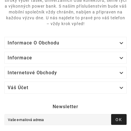
široký výběr tašek, univerzálních USB konektorů, selfie tyčí
a výkonných power bank. S naším příslušenstvím bude váš
mobilní společník vždy chráněn, nabíjen a připraven na
každou výzvu dne. U nás najdete to pravé pro váš telefon
– vždy krok vpřed!

Informace O Obchodu

Informace

Internetové Obchody

Váš Účet
Newsletter
OK