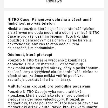
Reviews
NITRO Case: Pancéřová ochrana a všestranná
funkčnost pro váš telefon
Hledáte pouzdro, které nejenže ochrání váš telefon,
ale zároveň mu dodá moderní a odolný vzhled? NITRO
Case je pro vás ideálním řešením. Toto hybridní
pouzdro s pancéřovým designem v černé barvě je
navrženo tak, aby váš telefon odolal i těm
nejnáročnějším podmínkám.
Odolnost, která překvapí
Pouzdro NITRO Case je vyrobeno z kombinace
odolného TPU a PC materiálu, které zaručují
maximální ochranu před nárazy, pády a poškrábáním.
Zesílené lemy a vyvýšené okraje chrání váš telefon ze
všech stran, zatímco měkká vnitřní podšívka
zabraňuje poškrábání a tlumí nárazy.
Multifunkční kroužek pro pohodlné používání
Pouzdro NITRO Case je vybaveno praktickým
kroužkem, který slouží jako stojan pro pohodlné
sledování videí nebo videohovory. Kroužek je
magnetický, takže pouzdro můžete lehce připevnit na
magnetický držák v autě. Navíc, kroužek vám umožní