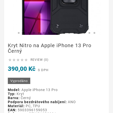
Kryt Nitro na Apple iPhone 13 Pro
Černý





REVIEW (0)
390,00 Kč
S DPH
Vyprodáno
Model:
Apple iPhone 13 Pro
Typ:
Kryt
Barva:
Černý
Podpora bezdrátového nabíjení:
ANO
Materiál:
PC, TPU
EAN:
5903396159053