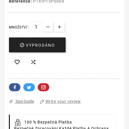
Reference:
PTXIP13P0004
MNOŽSTVÍ :

VYPRODÁNO


Write your review
Size Guide
100 % Bezpečná Platba
Bezpečné Zpracování Každé Platby A Ochrana