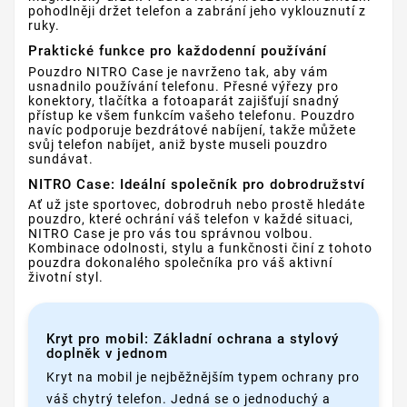
pohodlněji držet telefon a zabrání jeho vyklouznutí z
ruky.
Praktické funkce pro každodenní používání
Pouzdro NITRO Case je navrženo tak, aby vám
usnadnilo používání telefonu. Přesné výřezy pro
konektory, tlačítka a fotoaparát zajišťují snadný
přístup ke všem funkcím vašeho telefonu. Pouzdro
navíc podporuje bezdrátové nabíjení, takže můžete
svůj telefon nabíjet, aniž byste museli pouzdro
sundávat.
NITRO Case: Ideální společník pro dobrodružství
Ať už jste sportovec, dobrodruh nebo prostě hledáte
pouzdro, které ochrání váš telefon v každé situaci,
NITRO Case je pro vás tou správnou volbou.
Kombinace odolnosti, stylu a funkčnosti činí z tohoto
pouzdra dokonalého společníka pro váš aktivní
životní styl.
Kryt pro mobil: Základní ochrana a stylový
doplněk v jednom
Kryt na mobil je nejběžnějším typem ochrany pro
váš chytrý telefon. Jedná se o jednoduchý a