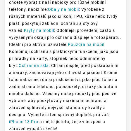
chcete vybrat z naší nabídky pro různé mobilní
telefony, nabízíme:
Obaly na mobil
: Vyrobené z
různých materiálů jako silikon, TPU, kůže nebo tvrdý
plast, poskytují základní ochranu a stylový
vzhled.
Kryty na mobil
: Odolnější provedení, často s
vyvýšenými okraji pro ochranu displeje a fotoaparátu.
Ideální pro aktivní uživatele.
Pouzdra na mobil
:
Kombinují ochranu s praktickými funkcemi, jako jsou
přihrádky na karty, stojánek nebo odnímatelný
kryt.
Ochranná skla
: Chrání displej před poškrábáním
a nárazy, zachovávají jeho citlivost a jasnost.Kromě
toho nabízíme i další příslušenství, jako jsou fólie na
zadní stranu telefonu, popsockety, držáky do auta a
mnoho dalšího. Všechny naše produkty jsou pečlivě
vybrané, aby poskytovaly maximální ochranu a
zároveň splňovaly nejvyšší standardy kvality a
designu. Vyberte si ten správný doplněk pro váš
iPhone 13 Pro
a mějte jistotu, že je v bezpečí a
zároveň vypadá skvěle!