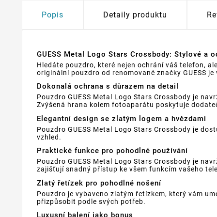
Popis
Detaily produktu
Re
GUESS Metal Logo Stars Crossbody: Stylové a od
Hledáte pouzdro, které nejen ochrání váš telefon, 
originální pouzdro od renomované značky GUESS je v
Dokonalá ochrana s důrazem na detail
Pouzdro GUESS Metal Logo Stars Crossbody je navrže
Zvýšená hrana kolem fotoaparátu poskytuje dodatečn
Elegantní design se zlatým logem a hvězdami
Pouzdro GUESS Metal Logo Stars Crossbody je dostu
vzhled.
Praktické funkce pro pohodlné používání
Pouzdro GUESS Metal Logo Stars Crossbody je navrže
zajišťují snadný přístup ke všem funkcím vašeho tel
Zlatý řetízek pro pohodlné nošení
Pouzdro je vybaveno zlatým řetízkem, který vám umo
přizpůsobit podle svých potřeb.
Luxusní balení jako bonus