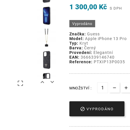
1 300,00 Kč
S DPH
Vyprodáno
Značka:
Guess
Model:
Apple iPhone 13 Pro
Typ:
Kryt
Barva:
Černý
Provedení:
Elegantní
EAN:
3666339146740
Reference:
PTXIP13P0035



MNOŽSTVÍ :

VYPRODÁNO