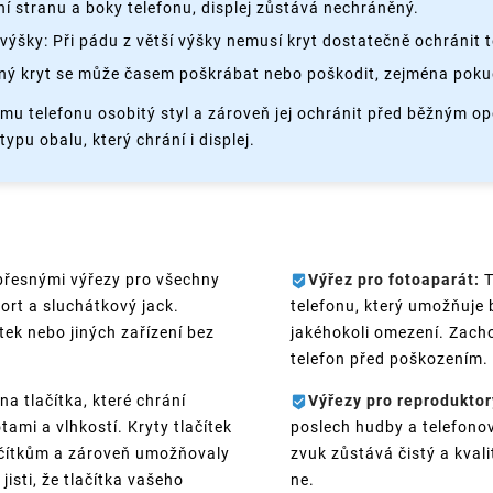
 stranu a boky telefonu, displej zůstává nechráněný.
výšky: Při pádu z větší výšky nemusí kryt dostatečně ochránit 
ý kryt se může časem poškrábat nebo poškodit, zejména pokud
ému telefonu osobitý styl a zároveň jej ochránit před běžným o
ypu obalu, který chrání i displej.
přesnými výřezy pro všechny
Výřez pro fotoaparát:
T
port a sluchátkový jack.
telefonu, který umožňuje 
tek nebo jiných zařízení bez
jakéhokoli omezení. Zacho
telefon před poškozením.
na tlačítka, které chrání
Výřezy pro reproduktor
ami a vlhkostí. Kryty tlačítek
poslech hudby a telefonov
lačítkům a zároveň umožňovaly
zvuk zůstává čistý a kval
jisti, že tlačítka vašeho
ne.