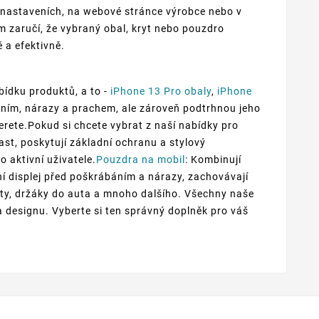
 nastaveních, na webové stránce výrobce nebo v
 zaručí, že vybraný obal, kryt nebo pouzdro
 a efektivně.
bídku produktů, a to -
iPhone 13 Pro obaly
,
iPhone
báním, nárazy a prachem, ale zároveň podtrhnou jeho
berete.Pokud si chcete vybrat z naší nabídky pro
ast, poskytují základní ochranu a stylový
o aktivní uživatele.
Pouzdra na mobil
: Kombinují
ní displej před poškrábáním a nárazy, zachovávají
ckety, držáky do auta a mnoho dalšího. Všechny naše
a designu. Vyberte si ten správný doplněk pro váš