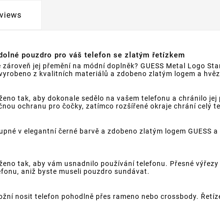
views
olné pouzdro pro váš telefon se zlatým řetízkem
ale zároveň jej přemění na módní doplněk? GUESS Metal Logo Sta
yrobeno z kvalitních materiálů a zdobeno zlatým logem a hvězd
no tak, aby dokonale sedělo na vašem telefonu a chránilo jej
ou ochranu pro čočky, zatímco rozšířené okraje chrání celý te
pné v elegantní černé barvě a zdobeno zlatým logem GUESS a h
no tak, aby vám usnadnilo používání telefonu. Přesné výřezy p
efonu, aniž byste museli pouzdro sundávat.
žní nosit telefon pohodlně přes rameno nebo crossbody. Řetízek