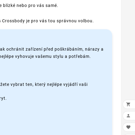
e blízké nebo pro vás samé.
s Crossbody je pro vás tou správnou volbou.
jak ochránit zařízení před poškrábáním, nárazy a
 nejlépe vyhovuje vašemu stylu a potřebám.
ete vybrat ten, který nejlépe vyjádří vaši
ryt.


