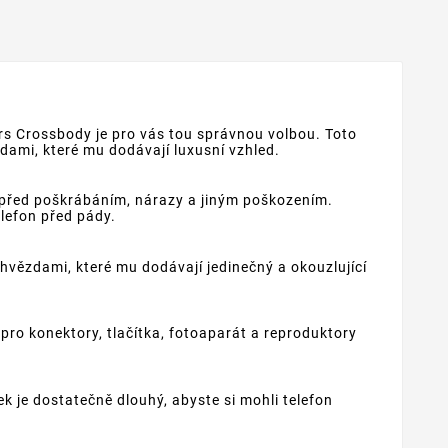
rs Crossbody je pro vás tou správnou volbou. Toto
ami, které mu dodávají luxusní vzhled.
 před poškrábáním, nárazy a jiným poškozením.
lefon před pády.
vězdami, které mu dodávají jedinečný a okouzlující
ro konektory, tlačítka, fotoaparát a reproduktory
 je dostatečně dlouhý, abyste si mohli telefon