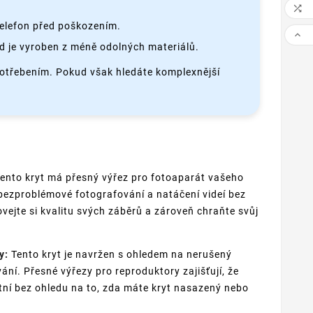

telefon před poškozením.

 je vyroben z méně odolných materiálů.
potřebením. Pokud však hledáte komplexnější
ento kryt má přesný výřez pro fotoaparát vašeho
bezproblémové fotografování a natáčení videí bez
vejte si kvalitu svých záběrů a zároveň chraňte svůj
y:
Tento kryt je navržen s ohledem na nerušený
ání. Přesné výřezy pro reproduktory zajišťují, že
itní bez ohledu na to, zda máte kryt nasazený nebo