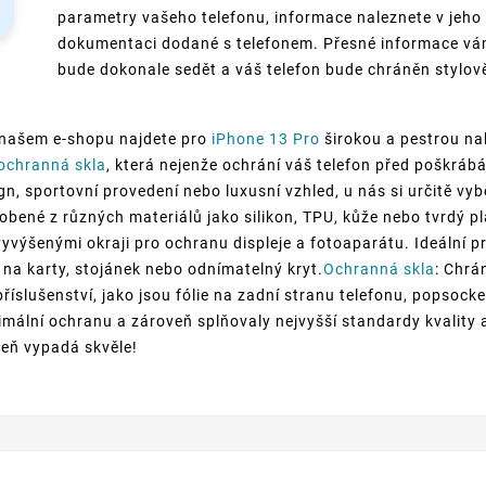
parametry vašeho telefonu, informace naleznete v jeho
dokumentaci dodané s telefonem. Přesné informace vám
bude dokonale sedět a váš telefon bude chráněn stylově
 našem e-shopu najdete pro
iPhone 13 Pro
širokou a pestrou na
ochranná skla
, která nejenže ochrání váš telefon před poškrá
ign, sportovní provedení nebo luxusní vzhled, u nás si určitě vy
robené z různých materiálů jako silikon, TPU, kůže nebo tvrdý pl
vyvýšenými okraji pro ochranu displeje a fotoaparátu. Ideální pr
 na karty, stojánek nebo odnímatelný kryt.
Ochranná skla
: Chrá
 příslušenství, jako jsou fólie na zadní stranu telefonu, popso
mální ochranu a zároveň splňovaly nejvyšší standardy kvality 
oveň vypadá skvěle!