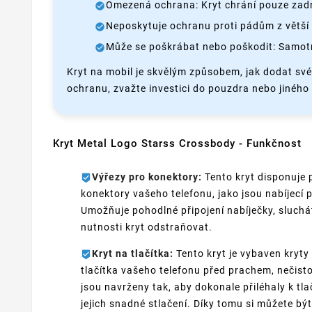
Omezená ochrana: Kryt chrání pouze zadní
Neposkytuje ochranu proti pádům z větší 
Může se poškrábat nebo poškodit: Samotn
Kryt na mobil je skvělým způsobem, jak dodat sv
ochranu, zvažte investici do pouzdra nebo jiného t
Kryt Metal Logo Starss Crossbody - Funkčnost
Výřezy pro konektory:
Tento kryt disponuje 
konektory vašeho telefonu, jako jsou nabíjecí 
Umožňuje pohodlné připojení nabíječky, sluchá
nutnosti kryt odstraňovat.
Kryt na tlačítka:
Tento kryt je vybaven kryty 
tlačítka vašeho telefonu před prachem, nečistot
jsou navrženy tak, aby dokonale přiléhaly k t
jejich snadné stlačení. Díky tomu si můžete být 