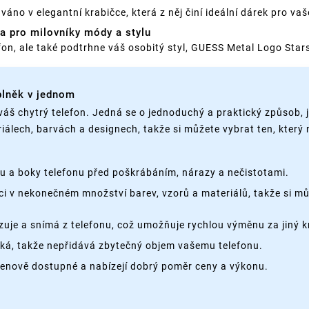
o v elegantní krabičce, která z něj činí ideální dárek pro vaš
a pro milovníky módy a stylu
fon, ale také podtrhne váš osobitý styl, GUESS Metal Logo Star
plněk v jednom
váš chytrý telefon. Jedná se o jednoduchý a praktický způsob, 
iálech, barvách a designech, takže si můžete vybrat ten, který
nu a boky telefonu před poškrábáním, nárazy a nečistotami.
ci v nekonečném množství barev, vzorů a materiálů, takže si můž
je a snímá z telefonu, což umožňuje rychlou výměnu za jiný k
ehká, takže nepřidává zbytečný objem vašemu telefonu.
cenově dostupné a nabízejí dobrý poměr ceny a výkonu.