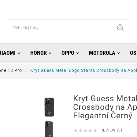
XIAOMI
HONOR
OPPO
MOTOROLA
OS
one 13 Pro
Kryt Guess Metal Logo Starss Crossbody na Appl
Kryt Guess Meta
Crossbody na Ap
Elegantní Černý





REVIEW (0)