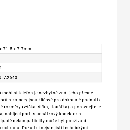
7 x 71.5 x 7.7mm
ů
9, A2640
 mobilní telefon je nezbytné znát jeho přesné
torů a kamery jsou klíčové pro dokonalé padnutí a
é rozměry (výška, šířka, tloušťka) a porovnejte je
a, nabíjecí port, sluchátkový konektor a
ípadě nekompatibility může být používání
chranu. Pokud si nejste jisti technickými