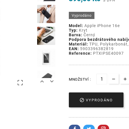
S DPH
Vyprodáno
Model:
Apple iPhone 16e
Typ:
Kryt
Barva:
Černý
Podpora bezdrátového nabíj
Materiál:
TPU, Polykarbonát,
EAN:
5903396382819
Reference:
PTXIPSE40097
MNOŽSTVÍ :




VYPRODÁNO