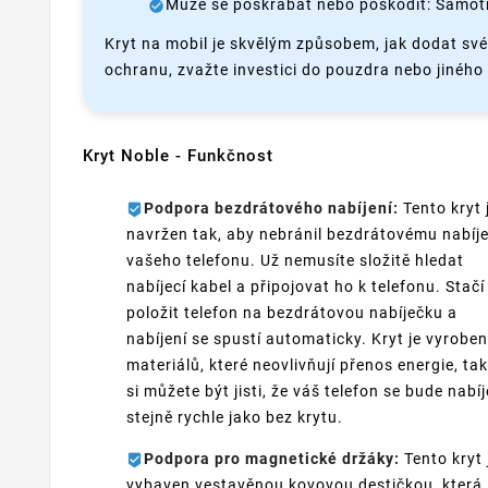
Může se poškrábat nebo poškodit: Samotn
Kryt na mobil je skvělým způsobem, jak dodat sv
ochranu, zvažte investici do pouzdra nebo jiného t
Kryt Noble - Funkčnost
Podpora bezdrátového nabíjení:
Tento kryt 
navržen tak, aby nebránil bezdrátovému nabíje
vašeho telefonu. Už nemusíte složitě hledat
nabíjecí kabel a připojovat ho k telefonu. Stačí
položit telefon na bezdrátovou nabíječku a
nabíjení se spustí automaticky. Kryt je vyroben
materiálů, které neovlivňují přenos energie, ta
si můžete být jisti, že váš telefon se bude nabíj
stejně rychle jako bez krytu.
Podpora pro magnetické držáky:
Tento kryt 
vybaven vestavěnou kovovou destičkou, která