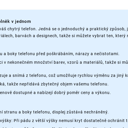
plněk v jednom
váš chytrý telefon. Jedná se o jednoduchý a praktický způsob, 
iálech, barvách a designech, takže si můžete vybrat ten, který
nu a boky telefonu před poškrábáním, nárazy a nečistotami.
ci v nekonečném množství barev, vzorů a materiálů, takže si můž
je a snímá z telefonu, což umožňuje rychlou výměnu za jiný k
ehká, takže nepřidává zbytečný objem vašemu telefonu.
cenově dostupné a nabízejí dobrý poměr ceny a výkonu.
 stranu a boky telefonu, displej zůstává nechráněný.
výšky: Při pádu z větší výšky nemusí kryt dostatečně ochránit 