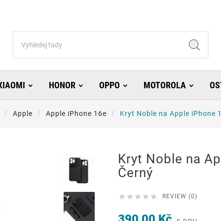
XIAOMI
HONOR
OPPO
MOTOROLA
OS
Apple
Apple iPhone 16e
Kryt Noble na Apple iPhone 
Kryt Noble na A
Černý





REVIEW (0)
390,00 Kč