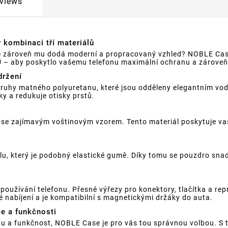
views
 kombinaci tří materiálů
ale zároveň mu dodá moderní a propracovaný vzhled? NOBLE Case
PU – aby poskytlo vašemu telefonu maximální ochranu a zároveň
držení
druhy matného polyuretanu, které jsou odděleny elegantním v
ky a redukuje otisky prstů.
u se zajímavým voštinovým vzorem. Tento materiál poskytuje v
u, který je podobný elastické gumě. Díky tomu se pouzdro sna
užívání telefonu. Přesné výřezy pro konektory, tlačítka a rep
 nabíjení a je kompatibilní s magnetickými držáky do auta.
ce a funkčnosti
nu a funkčnost, NOBLE Case je pro vás tou správnou volbou. S 