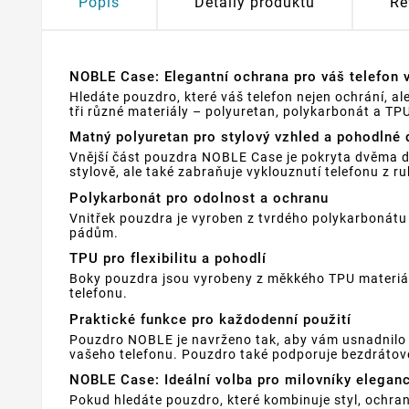
Popis
Detaily produktu
Re
NOBLE Case: Elegantní ochrana pro váš telefon v
Hledáte pouzdro, které váš telefon nejen ochrání, 
tři různé materiály – polyuretan, polykarbonát a T
Matný polyuretan pro stylový vzhled a pohodlné 
Vnější část pouzdra NOBLE Case je pokryta dvěma 
stylově, ale také zabraňuje vyklouznutí telefonu z ru
Polykarbonát pro odolnost a ochranu
Vnitřek pouzdra je vyroben z tvrdého polykarbonát
pádům.
TPU pro flexibilitu a pohodlí
Boky pouzdra jsou vyrobeny z měkkého TPU materiál
telefonu.
Praktické funkce pro každodenní použití
Pouzdro NOBLE je navrženo tak, aby vám usnadnilo po
vašeho telefonu. Pouzdro také podporuje bezdrátové
NOBLE Case: Ideální volba pro milovníky elegan
Pokud hledáte pouzdro, které kombinuje styl, ochra