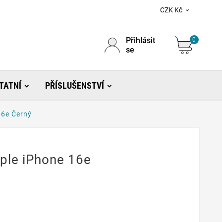
CZK Kč

Přihlásit
0
se
TATNÍ
PŘÍSLUŠENSTVÍ
16e Černý
pple iPhone 16e