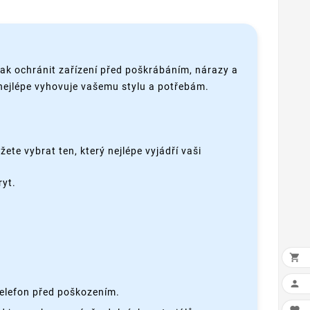
jak ochránit zařízení před poškrábáním, nárazy a
 nejlépe vyhovuje vašemu stylu a potřebám.
ete vybrat ten, který nejlépe vyjádří vaši
ryt.


telefon před poškozením.