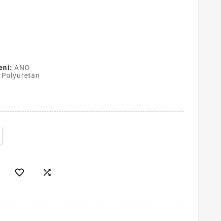
ení:
ANO
 Polyuretan

