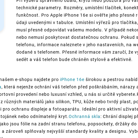
Při výběru správného obalu, krytu nebo pouzdra pro váš
technické parametry. Rozměry, umístění tlačítek, konek
funkčnost. Pro Apple iPhone 16e si ověřte jeho přesné r
údaji uvedenými v tabulce. Umístění výřezů pro tlačítka
musí přesně odpovídat vašemu modelu. V případě nekom
nebo nemusí poskytovat dostatečnou ochranu. Pokud si 
telefonu, informace naleznete v jeho nastaveních, na 
dodané s telefonem. Přesné informace vám zaručí, že v
sedět a váš telefon bude chráněn stylově a efektivně.
 našem e-shopu najdete pro
iPhone 16e
širokou a pestrou nabíd
a
, která nejenže ochrání váš telefon před poškrábáním, nárazy 
portovní provedení nebo luxusní vzhled, u nás si určitě vyberete
 z různých materiálů jako silikon, TPU, kůže nebo tvrdý plast, p
i pro ochranu displeje a fotoaparátu. Ideální pro aktivní uživate
 stojánek nebo odnímatelný kryt.
Ochranná skla
: Chrání displej 
, jako jsou fólie na zadní stranu telefonu, popsockety, držáky 
a zároveň splňovaly nejvyšší standardy kvality a designu. Vyb