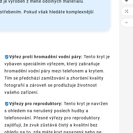

 je vyroben z méně odolných materiálů.

potřebením. Pokud však hledáte komplexnější

Výřez proti hromadění vodní páry:
Tento kryt je
vybaven speciálním výřezem, který zabraňuje
hromadění vodní páry mezi telefonem a krytem.
Tím se předchází zamlžování a zhoršení kvality
fotografií a zároveň se prodlužuje životnost
vašeho zařízení.
Výřezy pro reproduktory:
Tento kryt je navržen
s ohledem na nerušený poslech hudby a
telefonování. Přesné výřezy pro reproduktory
zajišťují, že zvuk zůstává čistý a kvalitní bez
ohledu na to, zda máte kryt nasazený nebo ne.