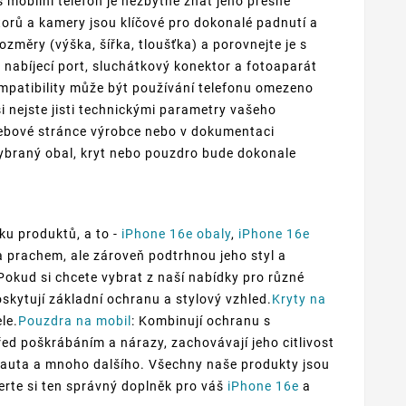
 mobilní telefon je nezbytné znát jeho přesné
torů a kamery jsou klíčové pro dokonalé padnutí a
ozměry (výška, šířka, tloušťka) a porovnejte je s
, nabíjecí port, sluchátkový konektor a fotoaparát
patibility může být používání telefonu omezeno
nejste jisti technickými parametry vašeho
webové stránce výrobce nebo v dokumentaci
ybraný obal, kryt nebo pouzdro bude dokonale
ku produktů, a to -
iPhone 16e obaly
,
iPhone 16e
a prachem, ale zároveň podtrhnou jeho styl a
.Pokud si chcete vybrat z naší nabídky pro různé
oskytují základní ochranu a stylový vzhled.
Kryty na
le.
Pouzdra na mobil
: Kombinují ochranu s
před poškrábáním a nárazy, zachovávají jeho citlivost
do auta a mnoho dalšího. Všechny naše produkty jsou
erte si ten správný doplněk pro váš
iPhone 16e
a