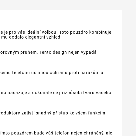
 je pro vás ideální volbou. Toto pouzdro kombinuje
 mu dodalo elegantní vzhled.
odorovným pruhem. Tento design nejen vypadá
ašemu telefonu účinnou ochranu proti nárazům a
dno nasazuje a dokonale se přizpůsobí tvaru vašeho
roduktory zajistí snadný přístup ke všem funkcím
tímto pouzdrem bude váš telefon nejen chráněný, ale