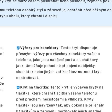
ý kryt se může časem poškrábat nebo poškodit, zejména pokud
ému telefonu osobitý styl a zároveň jej ochránit před běžným o
ypu obalu, který chrání i displej.
je
Výřezy pro konektory:
Tento kryt disponuje
ní
přesnými výřezy pro všechny konektory vašeho
telefonu, jako jsou nabíjecí port a sluchátkový
jack. Umožňuje pohodlné připojení nabíječky,
sluchátek nebo jiných zařízení bez nutnosti kryt
 z
odstraňovat.
kže
Kryt na tlačítka:
Tento kryt je vybaven kryty na
et
tlačítka, které chrání tlačítka vašeho telefonu
před prachem, nečistotami a vlhkostí. Kryty
je
tlačítek jsou navrženy tak, aby dokonale přiléhaly
k tlačítkům a zároveň umožňovaly jejich snadné