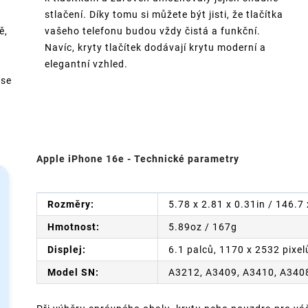
stlačení. Díky tomu si můžete být jisti, že tlačítka
ě,
vašeho telefonu budou vždy čistá a funkční.
Navíc, kryty tlačítek dodávají krytu moderní a
elegantní vzhled.
 se
n
Apple iPhone 16e - Technické parametry
Rozměry:
5.78 x 2.81 x 0.31in / 146.7
Hmotnost:
5.89oz / 167g
Displej:
6.1 palců, 1170 x 2532 pixel
Model SN:
A3212, A3409, A3410, A340