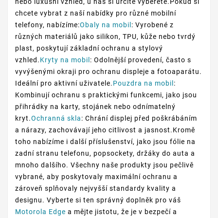
nebo luxusní vzhled, u nás si určitě vyberete.Pokud si
chcete vybrat z naší nabídky pro různé mobilní
telefony, nabízíme:
Obaly na mobil
: Vyrobené z
různých materiálů jako silikon, TPU, kůže nebo tvrdý
plast, poskytují základní ochranu a stylový
vzhled.
Kryty na mobil
: Odolnější provedení, často s
vyvýšenými okraji pro ochranu displeje a fotoaparátu.
Ideální pro aktivní uživatele.
Pouzdra na mobil
:
Kombinují ochranu s praktickými funkcemi, jako jsou
přihrádky na karty, stojánek nebo odnímatelný
kryt.
Ochranná skla
: Chrání displej před poškrábáním
a nárazy, zachovávají jeho citlivost a jasnost.Kromě
toho nabízíme i další příslušenství, jako jsou fólie na
zadní stranu telefonu, popsockety, držáky do auta a
mnoho dalšího. Všechny naše produkty jsou pečlivě
vybrané, aby poskytovaly maximální ochranu a
zároveň splňovaly nejvyšší standardy kvality a
designu. Vyberte si ten správný doplněk pro váš
Motorola Edge
a mějte jistotu, že je v bezpečí a