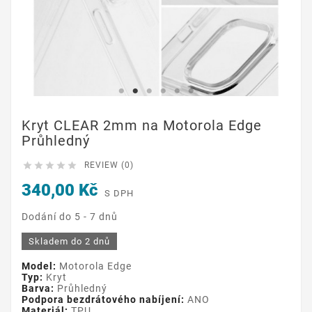
Kryt CLEAR 2mm na Motorola Edge
Průhledný





REVIEW (0)
340,00 Kč
S DPH
Dodání do 5 - 7 dnů
Skladem do 2 dnů
Model:
Motorola Edge
Typ:
Kryt
Barva:
Průhledný
Podpora bezdrátového nabíjení:
ANO
Materiál:
TPU