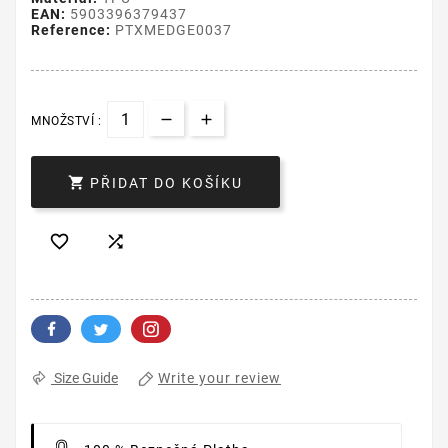
EAN:
5903396379437
Reference:
PTXMEDGE0037
MNOŽSTVÍ :

PŘIDAT DO KOŠÍKU


Write your review
Size Guide