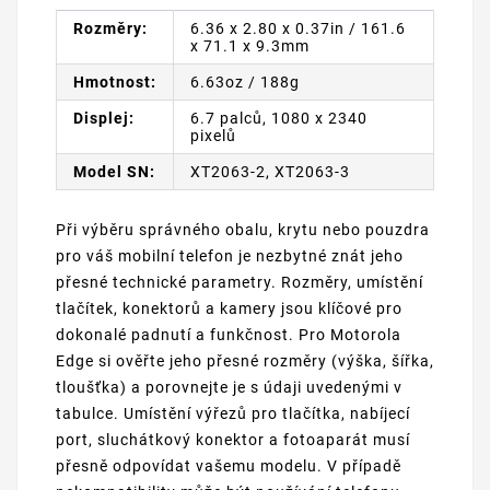
Rozměry:
6.36 x 2.80 x 0.37in / 161.6
x 71.1 x 9.3mm
Hmotnost:
6.63oz / 188g
Displej:
6.7 palců, 1080 x 2340
pixelů
Model SN:
XT2063-2, XT2063-3
Při výběru správného obalu, krytu nebo pouzdra
pro váš mobilní telefon je nezbytné znát jeho
přesné technické parametry. Rozměry, umístění
tlačítek, konektorů a kamery jsou klíčové pro
dokonalé padnutí a funkčnost. Pro Motorola
Edge si ověřte jeho přesné rozměry (výška, šířka,
tloušťka) a porovnejte je s údaji uvedenými v
tabulce. Umístění výřezů pro tlačítka, nabíjecí
port, sluchátkový konektor a fotoaparát musí
přesně odpovídat vašemu modelu. V případě