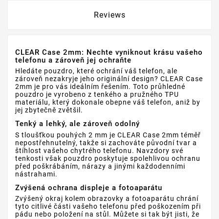
Reviews
CLEAR Case 2mm: Nechte vyniknout krásu vašeho
telefonu a zároveň jej ochraňte
Hledáte pouzdro, které ochrání váš telefon, ale
zároveň nezakryje jeho originální design? CLEAR Case
2mm je pro vás ideálním řešením. Toto průhledné
pouzdro je vyrobeno z tenkého a pružného TPU
materiálu, který dokonale obepne váš telefon, aniž by
jej zbytečně zvětšil.
Tenký a lehký, ale zároveň odolný
S tloušťkou pouhých 2 mm je CLEAR Case 2mm téměř
nepostřehnutelný, takže si zachováte původní tvar a
štíhlost vašeho chytrého telefonu. Navzdory své
tenkosti však pouzdro poskytuje spolehlivou ochranu
před poškrábáním, nárazy a jinými každodenními
nástrahami.
Zvýšená ochrana displeje a fotoaparátu
Zvýšený okraj kolem obrazovky a fotoaparátu chrání
tyto citlivé části vašeho telefonu před poškozením při
pádu nebo položení na stůl. Můžete si tak být jisti, že