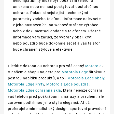
nekompatibility může být používání telefonu
omezeno nebo nemusí poskytovat dostatečnou
ochranu. Pokud si nejste jisti technickými
parametry vašeho telefonu, informace naleznete
v jeho nastaveních, na webové stránce výrobce
nebo v dokumentaci dodané s telefonem. Přesné
informace vám zaručí, že vybraný obal, kryt
nebo pouzdro bude dokonale sedět a váš telefon
bude chráněn stylově a efektivně.
Hledáte dokonalou ochranu pro váš cenný
Motorola
?
V našem e-shopu najdete pro
Motorola Edge
širokou a
pestrou nabídku produktů, a to -
Motorola Edge obaly
,
Motorola Edge kryty
,
Motorola Edge pouzdra
,
Motorola Edge ochranná skla
, která nejenže ochrání
váš telefon před poškrábáním, nárazy a prachem, ale
zároveň podtrhnou jeho styl a eleganci. Ať už
preferujete minimalistický design, sportovní provedení