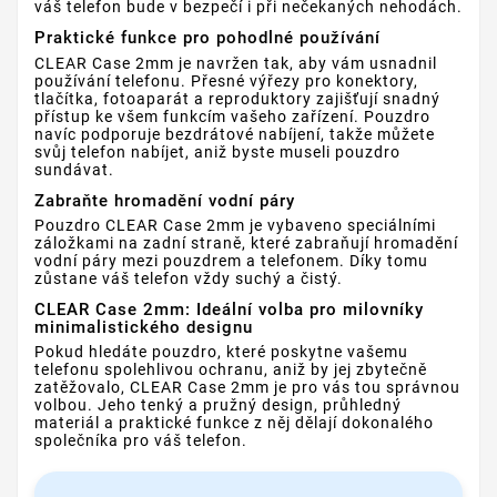
váš telefon bude v bezpečí i při nečekaných nehodách.
Praktické funkce pro pohodlné používání
CLEAR Case 2mm je navržen tak, aby vám usnadnil
používání telefonu. Přesné výřezy pro konektory,
tlačítka, fotoaparát a reproduktory zajišťují snadný
přístup ke všem funkcím vašeho zařízení. Pouzdro
navíc podporuje bezdrátové nabíjení, takže můžete
svůj telefon nabíjet, aniž byste museli pouzdro
sundávat.
Zabraňte hromadění vodní páry
Pouzdro CLEAR Case 2mm je vybaveno speciálními
záložkami na zadní straně, které zabraňují hromadění
vodní páry mezi pouzdrem a telefonem. Díky tomu
zůstane váš telefon vždy suchý a čistý.
CLEAR Case 2mm: Ideální volba pro milovníky
minimalistického designu
Pokud hledáte pouzdro, které poskytne vašemu
telefonu spolehlivou ochranu, aniž by jej zbytečně
zatěžovalo, CLEAR Case 2mm je pro vás tou správnou
volbou. Jeho tenký a pružný design, průhledný
materiál a praktické funkce z něj dělají dokonalého
společníka pro váš telefon.