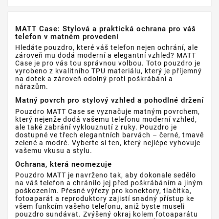
MATT Case: Stylová a praktická ochrana pro váš
telefon v matném provedení
Hledáte pouzdro, které váš telefon nejen ochrání, ale
zároveň mu dodá moderní a elegantní vzhled? MATT
Case je pro vás tou správnou volbou. Toto pouzdro je
vyrobeno z kvalitního TPU materiálu, který je příjemný
na dotek a zároveň odolný proti poškrábání a
nárazům.
Matný povrch pro stylový vzhled a pohodlné držení
Pouzdro MATT Case se vyznačuje matným povrchem,
který nejenže dodá vašemu telefonu moderní vzhled,
ale také zabrání vyklouznutí z ruky. Pouzdro je
dostupné ve třech elegantních barvách – černé, tmavě
zelené a modré. Vyberte si ten, který nejlépe vyhovuje
vašemu vkusu a stylu.
Ochrana, která neomezuje
Pouzdro MATT je navrženo tak, aby dokonale sedělo
na váš telefon a chránilo jej před poškrábáním a jiným
poškozením. Přesné výřezy pro konektory, tlačítka,
fotoaparát a reproduktory zajistí snadný přístup ke
všem funkcím vašeho telefonu, aniž byste museli
pouzdro sundávat. Zvýšený okraj kolem fotoaparátu