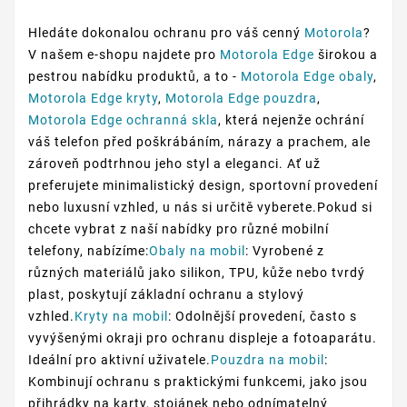
Hledáte dokonalou ochranu pro váš cenný
Motorola
?
V našem e-shopu najdete pro
Motorola Edge
širokou a
pestrou nabídku produktů, a to -
Motorola Edge obaly
,
Motorola Edge kryty
,
Motorola Edge pouzdra
,
Motorola Edge ochranná skla
, která nejenže ochrání
váš telefon před poškrábáním, nárazy a prachem, ale
zároveň podtrhnou jeho styl a eleganci. Ať už
preferujete minimalistický design, sportovní provedení
nebo luxusní vzhled, u nás si určitě vyberete.Pokud si
chcete vybrat z naší nabídky pro různé mobilní
telefony, nabízíme:
Obaly na mobil
: Vyrobené z
různých materiálů jako silikon, TPU, kůže nebo tvrdý
plast, poskytují základní ochranu a stylový
vzhled.
Kryty na mobil
: Odolnější provedení, často s
vyvýšenými okraji pro ochranu displeje a fotoaparátu.
Ideální pro aktivní uživatele.
Pouzdra na mobil
:
Kombinují ochranu s praktickými funkcemi, jako jsou
přihrádky na karty, stojánek nebo odnímatelný