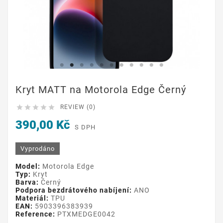
Kryt MATT na Motorola Edge Černý





REVIEW (0)
390,00 Kč
S DPH
Vyprodáno
Model:
Motorola Edge
Typ:
Kryt
Barva:
Černý
Podpora bezdrátového nabíjení:
ANO
Materiál:
TPU
EAN:
5903396383939
Reference:
PTXMEDGE0042