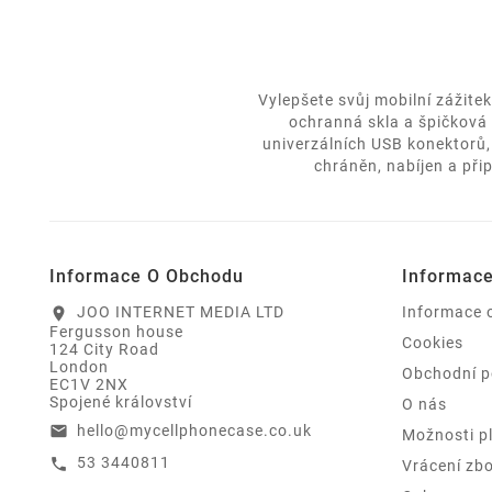
Vylepšete svůj mobilní zážite
ochranná skla a špičková 
univerzálních USB konektorů,
chráněn, nabíjen a při
Informace O Obchodu
Informac
JOO INTERNET MEDIA LTD
Informace 
location_on
Fergusson house
Cookies
124 City Road
London
Obchodní 
EC1V 2NX
Spojené království
O nás
hello@mycellphonecase.co.uk
email
Možnosti p
53 3440811
call
Vrácení zbo