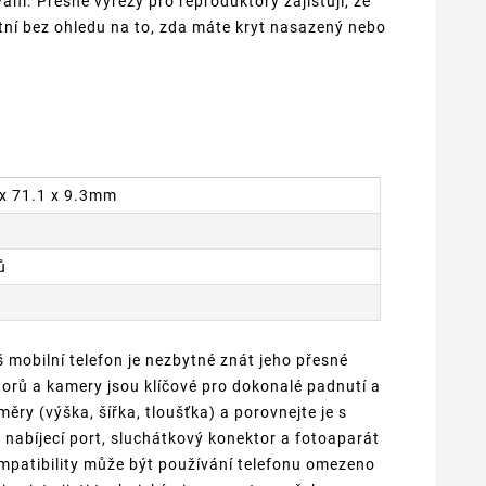
ání. Přesné výřezy pro reproduktory zajišťují, že
itní bez ohledu na to, zda máte kryt nasazený nebo
6 x 71.1 x 9.3mm
ů
 mobilní telefon je nezbytné znát jeho přesné
torů a kamery jsou klíčové pro dokonalé padnutí a
ěry (výška, šířka, tloušťka) a porovnejte je s
, nabíjecí port, sluchátkový konektor a fotoaparát
patibility může být používání telefonu omezeno