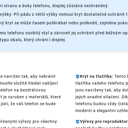
 stranu a boky telefonu, displej zůstává nechráněný.
výšky: Při pádu z větší výšky nemusí kryt dostatečně ochránit 
ý kryt se může časem poškrábat nebo poškodit, zejména pokud
ému telefonu osobitý styl a zároveň jej ochránit před běžným o
ypu obalu, který chrání i displej.
je navržen tak, aby nebránil
Kryt na tlačítka:
Tento k
usíte složitě hledat nabíjecí
tlačítka vašeho telefonu p
 telefon na bezdrátovou
jsou navrženy tak, aby do
t je vyroben z materiálů, které
jejich snadné stlačení. Dí
jisti, že váš telefon se bude
telefonu budou vždy čistá 
moderní a elegantní vzhle
přesnými výřezy pro všechny
Výřezy pro reproduktor