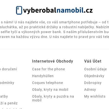
k s námi! U nás najdete vše, co váš smartphone potřebuje – od t
sluchátka, až po praktické držáky a robustní nabíječky. Nabízím
 selfie tyčí a výkonných power bank. S naším příslušenstvím bu
praven na každou výzvu dne. U nás najdete to pravé pro váš tel
e
Internetové Obchody
Váš Účet
o doručení
Case for the phone
Osobní údaje
Handyhüllen
Objednávky
podmínky
Coques telephone
Dobropisy
Obaly, kryty na mobil
Adresy
latby
Obaly, kryty a puzdra na
My wishlists
mobil
ží a peněz