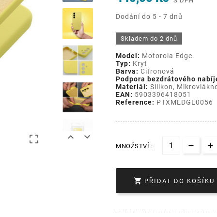
S DPH
Dodání do 5 - 7 dnů
Skladem do 2 dnů
Model:
Motorola Edge
Typ:
Kryt
Barva:
Citronová
Podpora bezdrátového nabíj
Materiál:
Silikon, Mikrovlákno
EAN:
5903396418051
Reference:
PTXMEDGE0056



MNOŽSTVÍ :

PŘIDAT DO KOŠÍKU