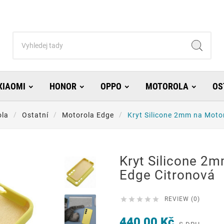
XIAOMI
HONOR
OPPO
MOTOROLA
OS
ola
Ostatní
Motorola Edge
Kryt Silicone 2mm na Moto
Kryt Silicone 2
Edge Citronová





REVIEW (0)
440,00 Kč