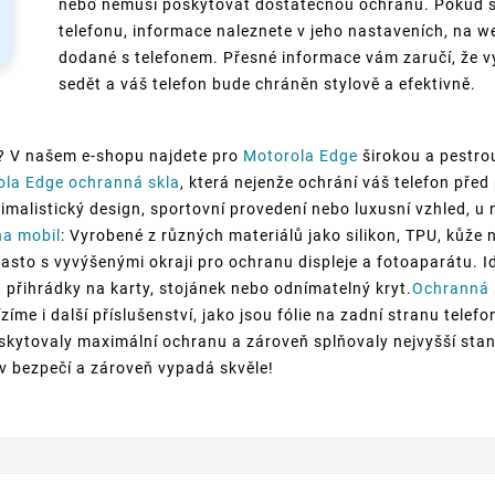
nebo nemusí poskytovat dostatečnou ochranu. Pokud si 
telefonu, informace naleznete v jeho nastaveních, na 
dodané s telefonem. Přesné informace vám zaručí, že v
sedět a váš telefon bude chráněn stylově a efektivně.
? V našem e-shopu najdete pro
Motorola Edge
širokou a pestro
ola Edge ochranná skla
, která nejenže ochrání váš telefon pře
nimalistický design, sportovní provedení nebo luxusní vzhled, u 
na mobil
: Vyrobené z různých materiálů jako silikon, TPU, kůže 
často s vyvýšenými okraji pro ochranu displeje a fotoaparátu. Id
 přihrádky na karty, stojánek nebo odnímatelný kryt.
Ochranná 
zíme i další příslušenství, jako jsou fólie na zadní stranu tele
skytovaly maximální ochranu a zároveň splňovaly nejvyšší stand
e v bezpečí a zároveň vypadá skvěle!