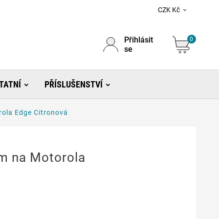
CZK Kč

Přihlásit
0
se
TATNÍ
PŘÍSLUŠENSTVÍ
rola Edge Citronová
mm na Motorola