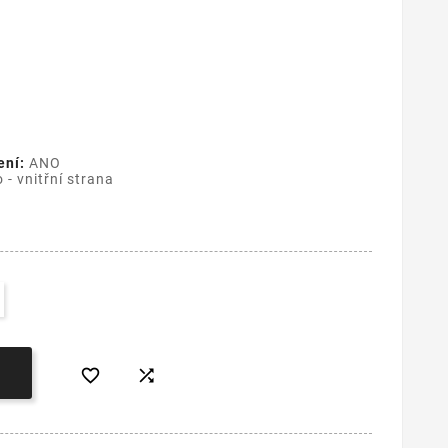
ení:
ANO
 - vnitřní strana

