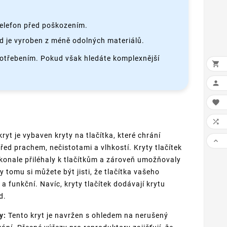
telefon před poškozením.
 je vyroben z méně odolných materiálů.
potřebením. Pokud však hledáte komplexnější




ryt je vybaven kryty na tlačítka, které chrání

řed prachem, nečistotami a vlhkostí. Kryty tlačítek
konale přiléhaly k tlačítkům a zároveň umožňovaly
ky tomu si můžete být jisti, že tlačítka vašeho
a funkční. Navíc, kryty tlačítek dodávají krytu
d.
y:
Tento kryt je navržen s ohledem na nerušený