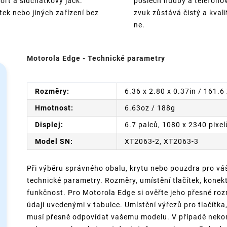
port a sluchátkový jack.
poslech hudby a telefonov
tek nebo jiných zařízení bez
zvuk zůstává čistý a kval
ne.
Motorola Edge - Technické parametry
Rozměry:
6.36 x 2.80 x 0.37in / 161.
Hmotnost:
6.63oz / 188g
Displej:
6.7 palců, 1080 x 2340 pixel
Model SN:
XT2063-2, XT2063-3
Při výběru správného obalu, krytu nebo pouzdra pro váš
technické parametry. Rozměry, umístění tlačítek, konek
funkčnost. Pro Motorola Edge si ověřte jeho přesné rozm
údaji uvedenými v tabulce. Umístění výřezů pro tlačítka
musí přesně odpovídat vašemu modelu. V případě nekom