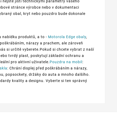
nejste jisti technickými parametry vašeho
webové stránce výrobce nebo v dokumentaci
ybraný obal, kryt nebo pouzdro bude dokonale
u nabídku produktů, a to -
Motorola Edge obaly
,
d poškrábáním, nárazy a prachem, ale zároveň
nás si určitě vyberete.Pokud si chcete vybrat z naší
nebo tvrdý plast, poskytují základní ochranu a
eální pro aktivní uživatele.
Pouzdra na mobil
:
skla
: Chrání displej před poškrábáním a nárazy,
fonu, popsockety, držáky do auta a mnoho dalšího.
ardy kvality a designu. Vyberte si ten správný