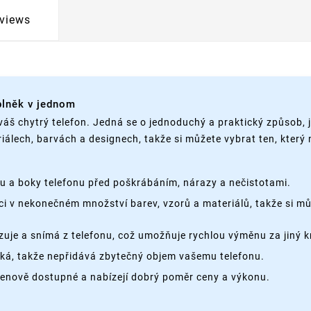
views
plněk v jednom
váš chytrý telefon. Jedná se o jednoduchý a praktický způsob, 
iálech, barvách a designech, takže si můžete vybrat ten, který
nu a boky telefonu před poškrábáním, nárazy a nečistotami.
ci v nekonečném množství barev, vzorů a materiálů, takže si můž
je a snímá z telefonu, což umožňuje rychlou výměnu za jiný k
ehká, takže nepřidává zbytečný objem vašemu telefonu.
cenově dostupné a nabízejí dobrý poměr ceny a výkonu.