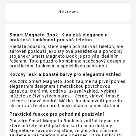
Reviews
Smart Magneto Book: Klasická elegance a
praktická funkčnost pro váš telefon
Hledáte pouzdro, které nejen ochrání váš telefon, ale
zároveň poslouží jako stylová peněženka a pohodlný
stojánek? Smart Magneto Book je pro vás ideálním
řešením. Toto pouzdro kombinuje nadčasový design s
praktickými funkcemi a spolehlivou ochranou.
Kovový lesk a bohaté barvy pro elegantní vzhled
Pouzdro Smart Magneto Book zaujme na první pohled
elegantním designem s metalickou povrchovou
úpravou, která mu dodává luxusní vzhled. Vybírat
můžete ze čtyř sytých barev – černé, vínové, tmavě
zelené a tmavě modré. Měkká tkanina uvnitř pouzdra
chrání váš telefon před poškrábáním a nečistotami.
Praktické funkce pro pohodlné používání
Pouzdro Smart Magneto Book má vnitřní kapsu, do
které můžete uložit platební kartu nebo doklady.
Magnetické zavírání zajišťuje, že pouzdro zůstane
zavřené a váš telefon bude v bezpečí. Díky funkci TV