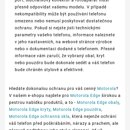
port, sluchátkový konektor a fotoaparát musí
přesně odpovídat vašemu modelu. V případě
nekompatibility může být používání telefonu
omezeno nebo nemusí poskytovat dostatečnou
ochranu. Pokud si nejste jisti technickými
parametry vašeho telefonu, informace naleznete
v jeho nastaveních, na webové stránce výrobce
nebo v dokumentaci dodané s telefonem. Přesné
informace vám zaručí, že vybraný obal, kryt
nebo pouzdro bude dokonale sedět a váš telefon
bude chráněn stylově a efektivně.
Hledáte dokonalou ochranu pro váš cenný
Motorola
?
V našem e-shopu najdete pro
Motorola Edge
širokou a
pestrou nabídku produktů, a to -
Motorola Edge obaly
,
Motorola Edge kryty
,
Motorola Edge pouzdra
,
Motorola Edge ochranná skla
, která nejenže ochrání
váš telefon před poškrábáním, nárazy a prachem, ale