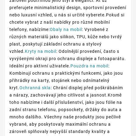
zároveň podtrhnou jeho styl a eleganci. Ať už
preferujete minimalistický design, sportovní provedení
nebo luxusní vzhled, u nás si určitě vyberete.Pokud si
chcete vybrat z naší nabídky pro různé mobilní
telefony, nabízíme:
Obaly na mobil
: Vyrobené z
různých materiálů jako silikon, TPU, kůže nebo tvrdý
plast, poskytují základní ochranu a stylový
vzhled.
Kryty na mobil
: Odolnější provedení, často s
vyvýšenými okraji pro ochranu displeje a fotoaparátu.
Ideální pro aktivní uživatele.
Pouzdra na mobil
:
Kombinují ochranu s praktickými funkcemi, jako jsou
přihrádky na karty, stojánek nebo odnímatelný
kryt.
Ochranná skla
: Chrání displej před poškrábáním
a nárazy, zachovávají jeho citlivost a jasnost.Kromě
toho nabízíme i další příslušenství, jako jsou fólie na
zadní stranu telefonu, popsockety, držáky do auta a
mnoho dalšího. Všechny naše produkty jsou pečlivě
vybrané, aby poskytovaly maximální ochranu a
zároveň splňovaly nejvyšší standardy kvality a