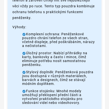
telefon a zároveň chtějí mít své nejdůležitější
věci vždy po ruce. Tento typ pouzdra kombinuje
ochranu telefonu s praktickými funkcemi
peněženky.
Výhody:
Komplexní ochrana: Peněženkové
pouzdro chrání telefon ze všech stran,
včetně displeje, před poškrábáním, nárazy
a nečistotami.
Úložný prostor: Nabízí přihrádky na
karty, bankovky a často i mince, čímž
eliminuje potřebu nosit samostatnou
peněženku.
Stylový doplněk: Peněženková pouzdra
jsou dostupná v různých materiálech,
barvách a designech, čímž se stávají
módním doplňkem.
Funkce stojánku: Mnohé modely
umožňují překlopení přední části a
vytvoření praktického stojánku pro
sledování videí nebo videohovory.