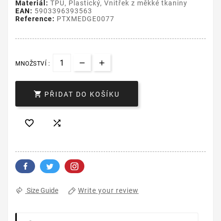
Materiál:
TPU, Plastický, Vnitřek z měkké tkaniny
EAN:
5903396393563
Reference:
PTXMEDGE0077
MNOŽSTVÍ :

PŘIDAT DO KOŠÍKU


Write your review
Size Guide