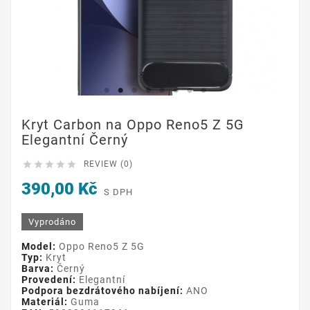
Kryt Carbon na Oppo Reno5 Z 5G
Elegantní Černý





REVIEW (0)
390,00 Kč
S DPH
Vyprodáno
Model:
Oppo Reno5 Z 5G
Typ:
Kryt
Barva:
Černý
Provedení:
Elegantní
Podpora bezdrátového nabíjení:
ANO
Materiál:
Guma