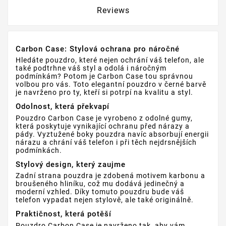
Reviews
Carbon Case: Stylová ochrana pro náročné
Hledáte pouzdro, které nejen ochrání váš telefon, ale
také podtrhne váš styl a odolá i náročným
podmínkám? Potom je Carbon Case tou správnou
volbou pro vás. Toto elegantní pouzdro v černé barvě
je navrženo pro ty, kteří si potrpí na kvalitu a styl.
Odolnost, která překvapí
Pouzdro Carbon Case je vyrobeno z odolné gumy,
která poskytuje vynikající ochranu před nárazy a
pády. Vyztužené boky pouzdra navíc absorbují energii
nárazu a chrání váš telefon i při těch nejdrsnějších
podmínkách.
Stylový design, který zaujme
Zadní strana pouzdra je zdobená motivem karbonu a
broušeného hliníku, což mu dodává jedinečný a
moderní vzhled. Díky tomuto pouzdru bude váš
telefon vypadat nejen stylově, ale také originálně.
Praktičnost, která potěší
Pouzdro Carbon Case je navrženo tak, aby vám