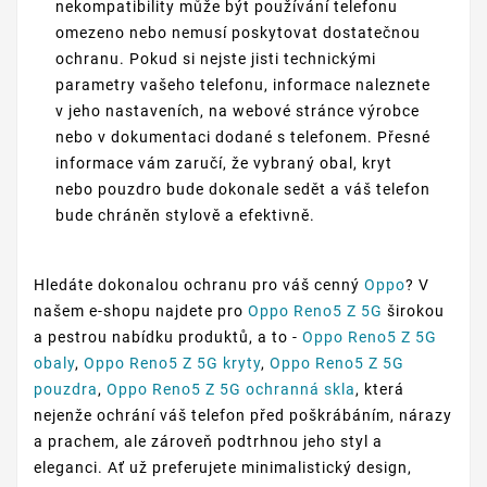
nekompatibility může být používání telefonu
omezeno nebo nemusí poskytovat dostatečnou
ochranu. Pokud si nejste jisti technickými
parametry vašeho telefonu, informace naleznete
v jeho nastaveních, na webové stránce výrobce
nebo v dokumentaci dodané s telefonem. Přesné
informace vám zaručí, že vybraný obal, kryt
nebo pouzdro bude dokonale sedět a váš telefon
bude chráněn stylově a efektivně.
Hledáte dokonalou ochranu pro váš cenný
Oppo
? V
našem e-shopu najdete pro
Oppo Reno5 Z 5G
širokou
a pestrou nabídku produktů, a to -
Oppo Reno5 Z 5G
obaly
,
Oppo Reno5 Z 5G kryty
,
Oppo Reno5 Z 5G
pouzdra
,
Oppo Reno5 Z 5G ochranná skla
, která
nejenže ochrání váš telefon před poškrábáním, nárazy
a prachem, ale zároveň podtrhnou jeho styl a
eleganci. Ať už preferujete minimalistický design,