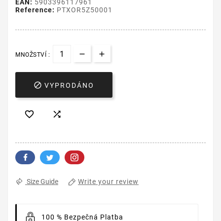
EAN:
5903396117961
Reference:
PTXOR5Z50001
MNOŽSTVÍ :

VYPRODÁNO


Write your review
Size Guide
100 % Bezpečná Platba