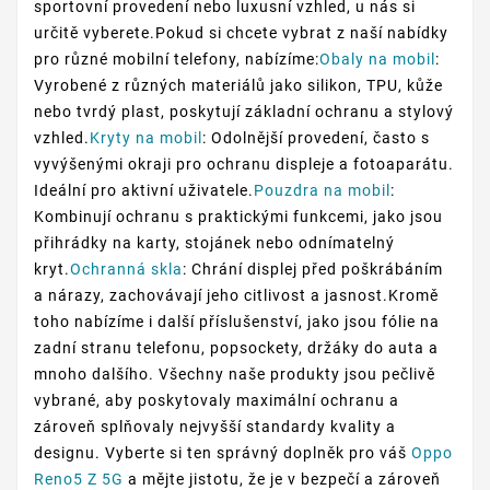
sportovní provedení nebo luxusní vzhled, u nás si
určitě vyberete.Pokud si chcete vybrat z naší nabídky
pro různé mobilní telefony, nabízíme:
Obaly na mobil
:
Vyrobené z různých materiálů jako silikon, TPU, kůže
nebo tvrdý plast, poskytují základní ochranu a stylový
vzhled.
Kryty na mobil
: Odolnější provedení, často s
vyvýšenými okraji pro ochranu displeje a fotoaparátu.
Ideální pro aktivní uživatele.
Pouzdra na mobil
:
Kombinují ochranu s praktickými funkcemi, jako jsou
přihrádky na karty, stojánek nebo odnímatelný
kryt.
Ochranná skla
: Chrání displej před poškrábáním
a nárazy, zachovávají jeho citlivost a jasnost.Kromě
toho nabízíme i další příslušenství, jako jsou fólie na
zadní stranu telefonu, popsockety, držáky do auta a
mnoho dalšího. Všechny naše produkty jsou pečlivě
vybrané, aby poskytovaly maximální ochranu a
zároveň splňovaly nejvyšší standardy kvality a
designu. Vyberte si ten správný doplněk pro váš
Oppo
Reno5 Z 5G
a mějte jistotu, že je v bezpečí a zároveň