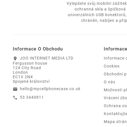
Vylepšete svůj mobilní zážite
ochranná skla a špičková 
univerzálních USB konektorů,
chráněn, nabíjen a při
Informace O Obchodu
Informac
JOO INTERNET MEDIA LTD
Informace 
location_on
Fergusson house
Cookies
124 City Road
London
Obchodní 
EC1V 2NX
Spojené království
O nás
hello@mycellphonecase.co.uk
email
Možnosti p
53 3440811
call
Vrácení zbo
Ochrana os
Kontaktujt
Mapa strán