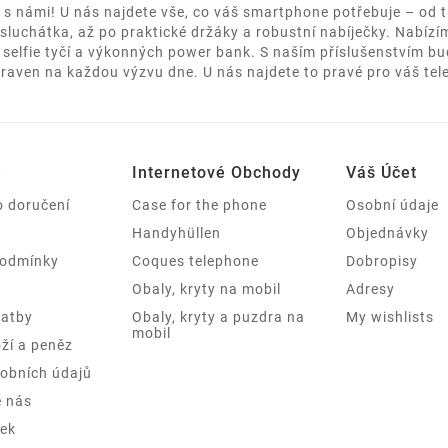
k s námi! U nás najdete vše, co váš smartphone potřebuje – od t
sluchátka, až po praktické držáky a robustní nabíječky. Nabízím
 selfie tyčí a výkonných power bank. S naším příslušenstvím bu
praven na každou výzvu dne. U nás najdete to pravé pro váš tel
e
Internetové Obchody
Váš Účet
o doručení
Case for the phone
Osobní údaje
Handyhüllen
Objednávky
podmínky
Coques telephone
Dobropisy
Obaly, kryty na mobil
Adresy
latby
Obaly, kryty a puzdra na
My wishlists
mobil
ží a peněz
obních údajů
e nás
ek