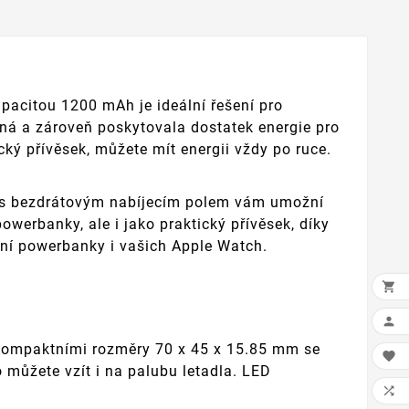
acitou 1200 mAh je ideální řešení pro
ná a zároveň poskytovala dostatek energie pro
cký přívěsek, můžete mít energii vždy po ruce.
 s bezdrátovým nabíjecím polem vám umožní
werbanky, ale i jako praktický přívěsek, díky
ení powerbanky i vašich Apple Watch.


kompaktními rozměry 70 x 45 x 15.85 mm se

 můžete vzít i na palubu letadla. LED
