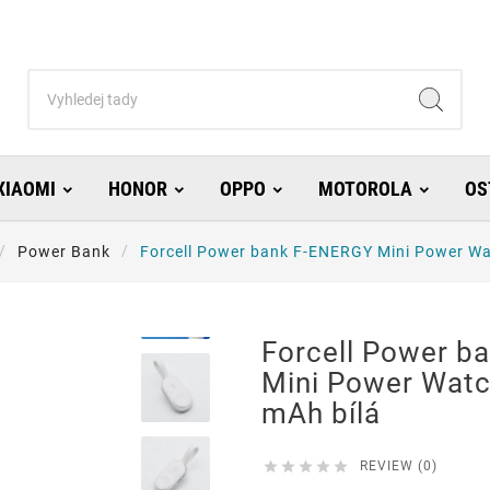
XIAOMI
HONOR
OPPO
MOTOROLA
OS
Power Bank
Forcell Power bank F-ENERGY Mini Power Wa
Forcell Power b
Mini Power Wat
mAh bílá





REVIEW (0)