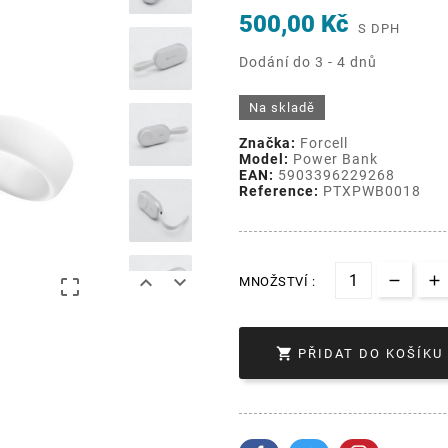
500,00 Kč
S DPH
Dodání do 3 - 4 dnů
Na skladě
Značka:
Forcell
Model:
Power Bank
EAN:
5903396229268
Reference:
PTXPWB0018


MNOŽSTVÍ :


PŘIDAT DO KOŠÍKU