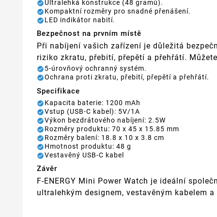
Ultralehká konstrukce (48 gramů).
Kompaktní rozměry pro snadné přenášení.
LED indikátor nabití.
Bezpečnost na prvním místě
Při nabíjení vašich zařízení je důležitá bez
riziko zkratu, přebití, přepětí a přehřátí. Může
5-úrovňový ochranný systém.
Ochrana proti zkratu, přebití, přepětí a přehřátí.
Specifikace
Kapacita baterie: 1200 mAh
Vstup (USB-C kabel): 5V/1A
Výkon bezdrátového nabíjení: 2.5W
Rozměry produktu: 70 x 45 x 15.85 mm
Rozměry balení: 18.8 x 10 x 3.8 cm
Hmotnost produktu: 48 g
Vestavěný USB-C kabel
Závěr
F-ENERGY Mini Power Watch je ideální společní
ultralehkým designem, vestavěným kabelem a b