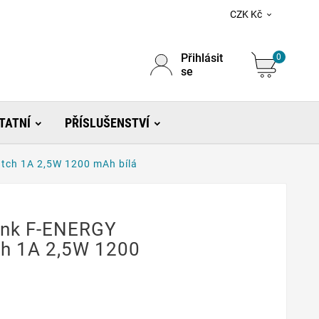
CZK Kč

Přihlásit
0
se
TATNÍ
PŘÍSLUŠENSTVÍ
tch 1A 2,5W 1200 mAh bílá
ank F-ENERGY
ch 1A 2,5W 1200