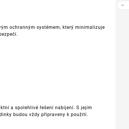

ňovým ochranným systémem, který minimalizuje
 bezpečí.
ní a spolehlivé řešení nabíjení. S jejím
inky budou vždy připraveny k použití.