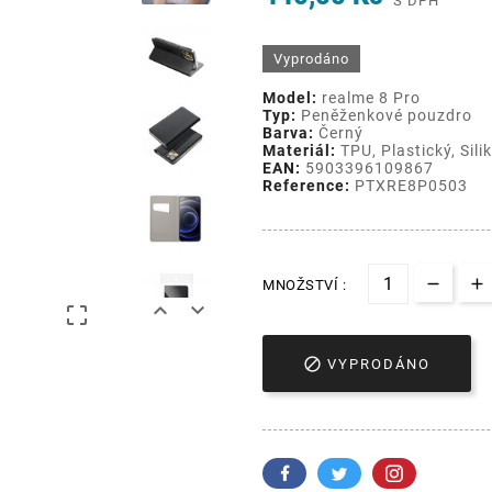
S DPH
Vyprodáno
Model:
realme 8 Pro
Typ:
Peněženkové pouzdro
Barva:
Černý
Materiál:
TPU, Plastický, Sil
EAN:
5903396109867
Reference:
PTXRE8P0503
MNOŽSTVÍ :




VYPRODÁNO