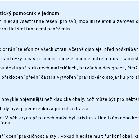
ktický pomocník v jednom
í hledají všestranné řešení pro svůj mobilní telefon a zároveň ch
praktickými funkcemi peněženky.
hrání telefon ze všech stran, včetně displeje, před poškrábán
y, bankovky a často i mince, čímž eliminuje potřebu nosit samo
ou dostupná v různých materiálech, barvách a designech, čímž
řeklopení přední části a vytvoření praktického stojánku pro s
obvykle objemnější než klasické obaly, což může být pro někter
obaly bývají peněženková pouzdra dražší.
m: V některých případech může být přístup k tlačítkům nebo 
fonu.
ří ocení praktičnost a styl. Pokud hledáte multifunkční obal, 