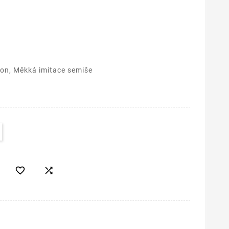
ikon, Měkká imitace semiše

