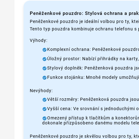
Peněženkové pouzdro: Stylová ochrana a pra
Peněženkové pouzdro je ideální volbou pro ty, kteř
Tento typ pouzdra kombinuje ochranu telefonu s 
Výhody:
Komplexní ochrana: Peněženkové pouzdro c
Úložný prostor: Nabízí přihrádky na kart
Stylový doplněk: Peněženková pouzdra js
Funkce stojánku: Mnohé modely umožňují p
Nevýhody:
Větší rozměry: Peněženková pouzdra jsou 
Vyšší cena: Ve srovnání s jednoduchými 
Omezený přístup k tlačítkům a konektorů
dokonale přizpůsobeno danému modelu tele
Peněženkové pouzdro je skvělou volbou pro ty, kte