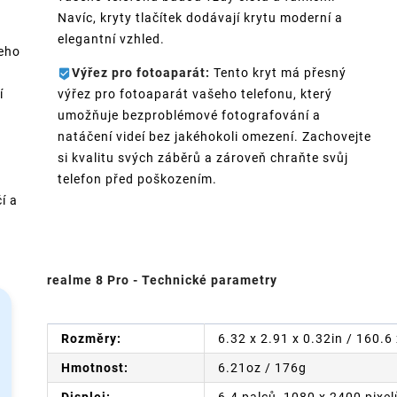
Navíc, kryty tlačítek dodávají krytu moderní a
elegantní vzhled.
eho
Výřez pro fotoaparát:
Tento kryt má přesný
í
výřez pro fotoaparát vašeho telefonu, který
umožňuje bezproblémové fotografování a
natáčení videí bez jakéhokoli omezení. Zachovejte
si kvalitu svých záběrů a zároveň chraňte svůj
telefon před poškozením.
í a
realme 8 Pro - Technické parametry
Rozměry:
6.32 x 2.91 x 0.32in / 160.
Hmotnost:
6.21oz / 176g
Displej:
6.4 palců, 1080 x 2400 pixel