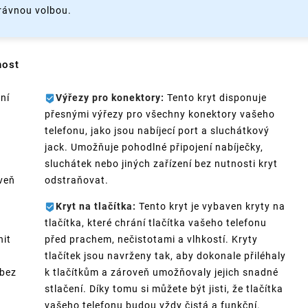
rávnou volbou.
nost
ní
Výřezy pro konektory:
Tento kryt disponuje
přesnými výřezy pro všechny konektory vašeho
telefonu, jako jsou nabíjecí port a sluchátkový
jack. Umožňuje pohodlné připojení nabíječky,
sluchátek nebo jiných zařízení bez nutnosti kryt
oveň
odstraňovat.
Kryt na tlačítka:
Tento kryt je vybaven kryty na
tlačítka, které chrání tlačítka vašeho telefonu
nit
před prachem, nečistotami a vlhkostí. Kryty
tlačítek jsou navrženy tak, aby dokonale přiléhaly
 bez
k tlačítkům a zároveň umožňovaly jejich snadné
stlačení. Díky tomu si můžete být jisti, že tlačítka
vašeho telefonu budou vždy čistá a funkční.