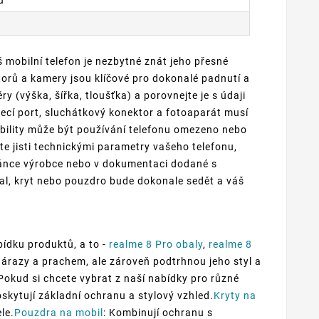
 mobilní telefon je nezbytné znát jeho přesné
torů a kamery jsou klíčové pro dokonalé padnutí a
y (výška, šířka, tloušťka) a porovnejte je s údaji
jecí port, sluchátkový konektor a fotoaparát musí
ility může být používání telefonu omezeno nebo
e jisti technickými parametry vašeho telefonu,
ránce výrobce nebo v dokumentaci dodané s
al, kryt nebo pouzdro bude dokonale sedět a váš
ídku produktů, a to -
realme 8 Pro obaly
,
realme 8
nárazy a prachem, ale zároveň podtrhnou jeho styl a
.Pokud si chcete vybrat z naší nabídky pro různé
oskytují základní ochranu a stylový vzhled.
Kryty na
le.
Pouzdra na mobil
: Kombinují ochranu s