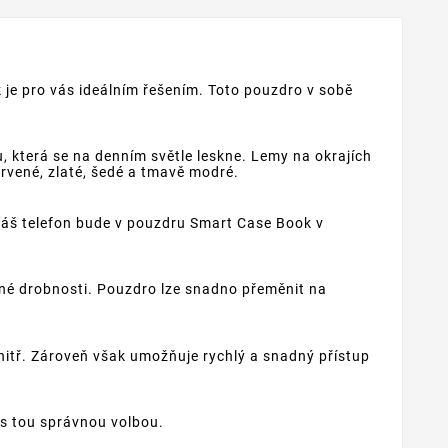
 je pro vás ideálním řešením. Toto pouzdro v sobě
která se na denním světle leskne. Lemy na okrajích
ervené, zlaté, šedé a tmavě modré.
 Váš telefon bude v pouzdru Smart Case Book v
iné drobnosti. Pouzdro lze snadno přeměnit na
nitř. Zároveň však umožňuje rychlý a snadný přístup
ás tou správnou volbou.