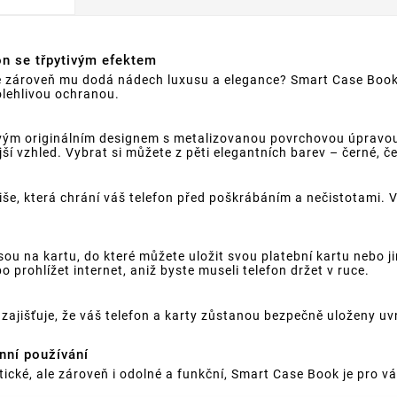
on se třpytivým efektem
ale zároveň mu dodá nádech luxusu a elegance? Smart Case Book
olehlivou ochranou.
ým originálním designem s metalizovanou povrchovou úpravou, 
jší vzhled. Vybrat si můžete z pěti elegantních barev – černé, č
iše, která chrání váš telefon před poškrábáním a nečistotami.
u na kartu, do které můžete uložit svou platební kartu nebo j
prohlížet internet, aniž byste museli telefon držet v ruce.
zajišťuje, že váš telefon a karty zůstanou bezpečně uloženy uv
nní používání
tické, ale zároveň i odolné a funkční, Smart Case Book je pro v