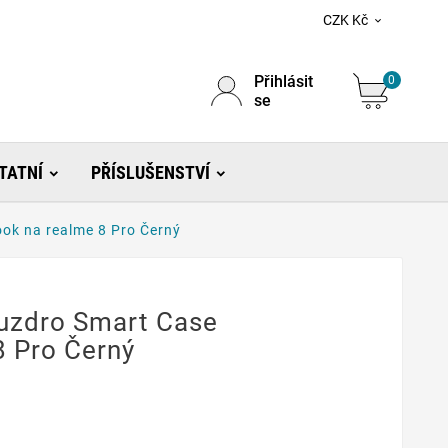
CZK Kč

Přihlásit
0
se
TATNÍ
PŘÍSLUŠENSTVÍ
ok na realme 8 Pro Černý
uzdro Smart Case
8 Pro Černý