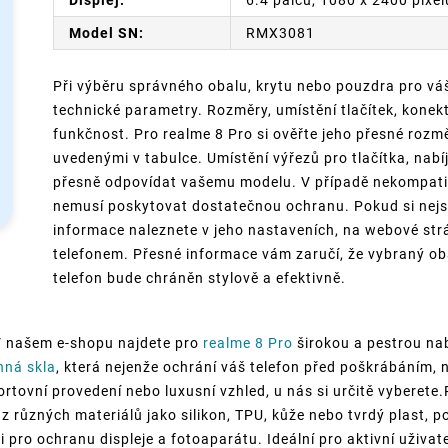
Model SN:
RMX3081
Při výběru správného obalu, krytu nebo pouzdra pro váš
technické parametry. Rozměry, umístění tlačítek, konek
funkčnost. Pro realme 8 Pro si ověřte jeho přesné rozměr
uvedenými v tabulce. Umístění výřezů pro tlačítka, nabí
přesně odpovídat vašemu modelu. V případě nekompatib
nemusí poskytovat dostatečnou ochranu. Pokud si nejst
informace naleznete v jeho nastaveních, na webové st
telefonem. Přesné informace vám zaručí, že vybraný ob
telefon bude chráněn stylově a efektivně.
V našem e-shopu najdete pro
realme 8 Pro
širokou a pestrou nab
nná skla
, která nejenže ochrání váš telefon před poškrábáním, 
portovní provedení nebo luxusní vzhled, u nás si určitě vyberete
 z různých materiálů jako silikon, TPU, kůže nebo tvrdý plast, p
i pro ochranu displeje a fotoaparátu. Ideální pro aktivní uživate