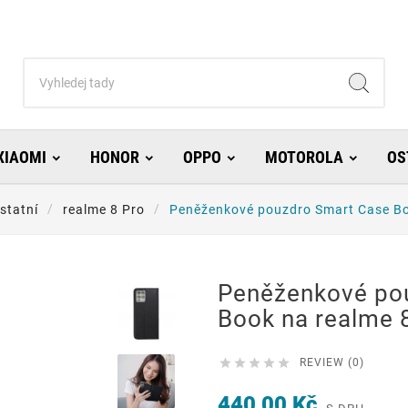
XIAOMI
HONOR
OPPO
MOTOROLA
OS
statní
realme 8 Pro
Peněženkové pouzdro Smart Case Bo
Peněženkové po
Book na realme 





REVIEW (0)
440,00 Kč