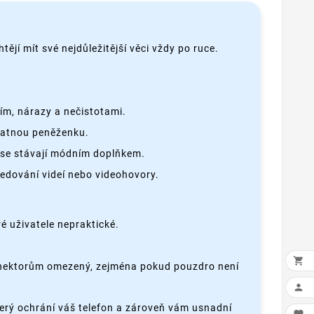
tějí mít své nejdůležitější věci vždy po ruce.
ím, nárazy a nečistotami.
statnou peněženku.
 se stávají módním doplňkem.
ledování videí nebo videohovory.
é uživatele nepraktické.

konektorům omezený, zejména pokud pouzdro není

který ochrání váš telefon a zároveň vám usnadní