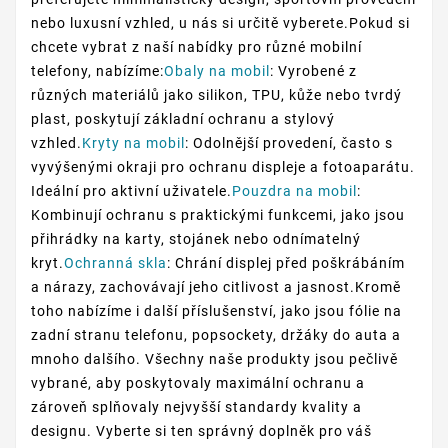
nebo luxusní vzhled, u nás si určitě vyberete.Pokud si
chcete vybrat z naší nabídky pro různé mobilní
telefony, nabízíme:
Obaly na mobil
: Vyrobené z
různých materiálů jako silikon, TPU, kůže nebo tvrdý
plast, poskytují základní ochranu a stylový
vzhled.
Kryty na mobil
: Odolnější provedení, často s
vyvýšenými okraji pro ochranu displeje a fotoaparátu.
Ideální pro aktivní uživatele.
Pouzdra na mobil
:
Kombinují ochranu s praktickými funkcemi, jako jsou
přihrádky na karty, stojánek nebo odnímatelný
kryt.
Ochranná skla
: Chrání displej před poškrábáním
a nárazy, zachovávají jeho citlivost a jasnost.Kromě
toho nabízíme i další příslušenství, jako jsou fólie na
zadní stranu telefonu, popsockety, držáky do auta a
mnoho dalšího. Všechny naše produkty jsou pečlivě
vybrané, aby poskytovaly maximální ochranu a
zároveň splňovaly nejvyšší standardy kvality a
designu. Vyberte si ten správný doplněk pro váš