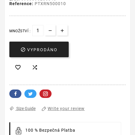
Reference:
PTXRN500010
MNOŽSTVÍ :

VYPRODÁNO


Write your review
Size Guide
100 % Bezpečná Platba