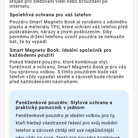
stojan pro sledování videí nebo brouzdání po
internetu.
Spolehlivá ochrana pro váš telefon
Pouzdro Smart Magneto Book je vyrobeno z odolného
plastu a materiálu TPU, které ochrání váš telefon před
poškrábáním, nárazy a jiným poškozením. Díky
pevnému držení telefonu uvnitř pouzdra se nemusíte
bát, že by vypadl.
Smart Magneto Book: Ideální společník pro
každodenní použití
Pokud hledáte pouzdro, které kombinuje styl,
funkčnost a ochranu, Smart Magneto Book je pro vás
tou správnou volbou. S tímto pouzdrem bude váš
telefon vždy vypadat skvěle a zároveň bude chráněn
před každodenními nástrahami.
Peněženkové pouzdro: Stylová ochrana a
praktický pomocník v jednom
Peněženkové pouzdro je ideální volbou pro ty,
kteří hledají všestranné řešení pro svůj mobilní
telefon a zároveň chtějí mít své nejdůležitější
věci vždy po ruce. Tento typ pouzdra kombinuje