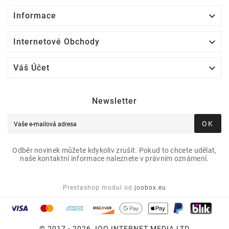

Informace

Internetové Obchody

Váš Účet
Newsletter
OK
Odběr novinek můžete kdykoliv zrušit. Pokud to chcete udělat,
naše kontaktní informace naleznete v právním oznámení.
Prestashop modul od
joobox.eu
© 2017 - 2026 JOO INTERNET MEDIA LTD