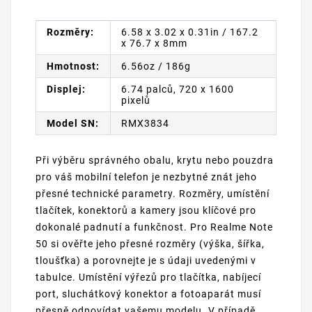
Rozměry:
6.58 x 3.02 x 0.31in / 167.2
x 76.7 x 8mm
Hmotnost:
6.56oz / 186g
Displej:
6.74 palců, 720 x 1600
pixelů
Model SN:
RMX3834
Při výběru správného obalu, krytu nebo pouzdra
pro váš mobilní telefon je nezbytné znát jeho
přesné technické parametry. Rozměry, umístění
tlačítek, konektorů a kamery jsou klíčové pro
dokonalé padnutí a funkčnost. Pro Realme Note
50 si ověřte jeho přesné rozměry (výška, šířka,
tloušťka) a porovnejte je s údaji uvedenými v
tabulce. Umístění výřezů pro tlačítka, nabíjecí
port, sluchátkový konektor a fotoaparát musí
přesně odpovídat vašemu modelu. V případě