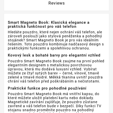
Reviews
Smart Magneto Book: Klasická elegance a
praktická funkčnost pro váš telefon
Hledáte pouzdro, které nejen ochrání váš telefon, ale
zároveň poslouží jako stylová peněženka a pohodlný
stojánek? Smart Magneto Book je pro vás ideálním
řešením. Toto pouzdro kombinuje nadčasový design s
praktickými funkcemi a spolehlivou ochranou.
Kovový lesk a bohaté barvy pro elegantní vzhled
Pouzdro Smart Magneto Book zaujme na první pohled
elegantním designem s metalickou povrchovou
úpravou, která mu dodává luxusní vzhled. Vybírat
můžete ze čtyř sytých barev – černé, vínové, tmavě
zelené a tmavě modré. Měkká tkanina uvnitř pouzdra
chrání váš telefon před poškrábáním a nečistotami.
Praktické funkce pro pohodlné používání
Pouzdro Smart Magneto Book má vnitřní kapsu, do
které můžete uložit platební kartu nebo doklady.
Magnetické zavírání zajišťuje, že pouzdro zůstane
zavřené a váš telefon bude v bezpečí. Díky funkci TV
stojanu snadno proměníte pouzdro na pohodlný