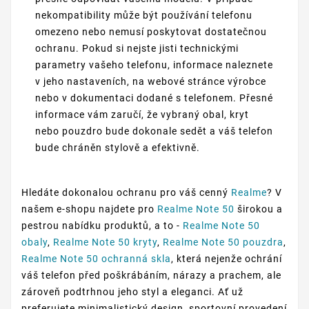
nekompatibility může být používání telefonu
omezeno nebo nemusí poskytovat dostatečnou
ochranu. Pokud si nejste jisti technickými
parametry vašeho telefonu, informace naleznete
v jeho nastaveních, na webové stránce výrobce
nebo v dokumentaci dodané s telefonem. Přesné
informace vám zaručí, že vybraný obal, kryt
nebo pouzdro bude dokonale sedět a váš telefon
bude chráněn stylově a efektivně.
Hledáte dokonalou ochranu pro váš cenný
Realme
? V
našem e-shopu najdete pro
Realme Note 50
širokou a
pestrou nabídku produktů, a to -
Realme Note 50
obaly
,
Realme Note 50 kryty
,
Realme Note 50 pouzdra
,
Realme Note 50 ochranná skla
, která nejenže ochrání
váš telefon před poškrábáním, nárazy a prachem, ale
zároveň podtrhnou jeho styl a eleganci. Ať už
preferujete minimalistický design, sportovní provedení