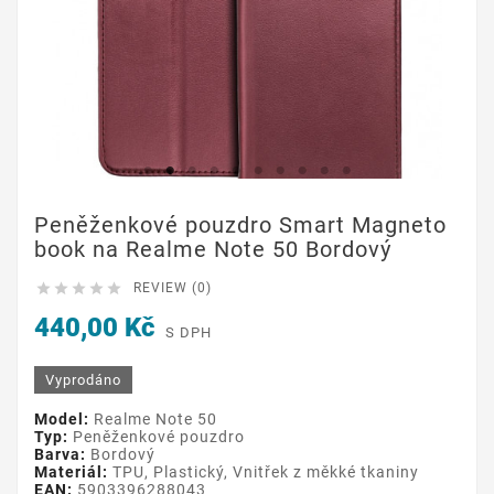
Peněženkové pouzdro Smart Magneto
book na Realme Note 50 Bordový





REVIEW (0)
440,00 Kč
S DPH
Vyprodáno
Model:
Realme Note 50
Typ:
Peněženkové pouzdro
Barva:
Bordový
Materiál:
TPU, Plastický, Vnitřek z měkké tkaniny
EAN:
5903396288043