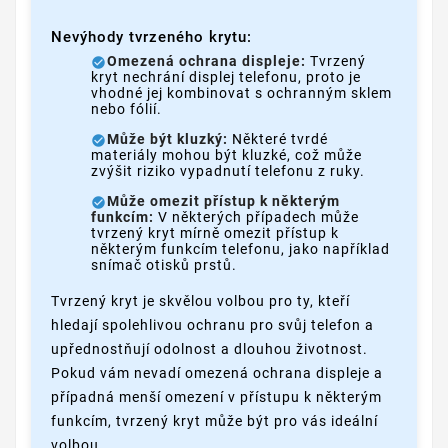
Nevýhody tvrzeného krytu:
Omezená ochrana displeje:
Tvrzený
kryt nechrání displej telefonu, proto je
vhodné jej kombinovat s ochranným sklem
nebo fólií.
Může být kluzký:
Některé tvrdé
materiály mohou být kluzké, což může
zvýšit riziko vypadnutí telefonu z ruky.
Může omezit přístup k některým
funkcím:
V některých případech může
tvrzený kryt mírně omezit přístup k
některým funkcím telefonu, jako například
snímač otisků prstů.
Tvrzený kryt je skvělou volbou pro ty, kteří
hledají spolehlivou ochranu pro svůj telefon a
upřednostňují odolnost a dlouhou životnost.
Pokud vám nevadí omezená ochrana displeje a
případná menší omezení v přístupu k některým
funkcím, tvrzený kryt může být pro vás ideální
volbou.