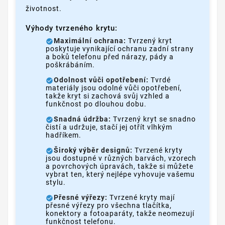
životnost.
Výhody tvrzeného krytu:
Maximální ochrana:
Tvrzený kryt
poskytuje vynikající ochranu zadní strany
a boků telefonu před nárazy, pády a
poškrábáním.
Odolnost vůči opotřebení:
Tvrdé
materiály jsou odolné vůči opotřebení,
takže kryt si zachová svůj vzhled a
funkčnost po dlouhou dobu.
Snadná údržba:
Tvrzený kryt se snadno
čistí a udržuje, stačí jej otřít vlhkým
hadříkem.
Široký výběr designů:
Tvrzené kryty
jsou dostupné v různých barvách, vzorech
a povrchových úpravách, takže si můžete
vybrat ten, který nejlépe vyhovuje vašemu
stylu.
Přesné výřezy:
Tvrzené kryty mají
přesné výřezy pro všechna tlačítka,
konektory a fotoaparáty, takže neomezují
funkčnost telefonu.