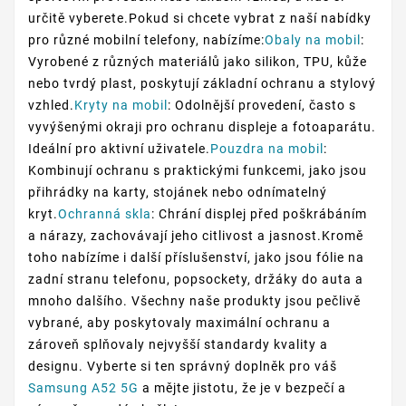
určitě vyberete.Pokud si chcete vybrat z naší nabídky
pro různé mobilní telefony, nabízíme:
Obaly na mobil
:
Vyrobené z různých materiálů jako silikon, TPU, kůže
nebo tvrdý plast, poskytují základní ochranu a stylový
vzhled.
Kryty na mobil
: Odolnější provedení, často s
vyvýšenými okraji pro ochranu displeje a fotoaparátu.
Ideální pro aktivní uživatele.
Pouzdra na mobil
:
Kombinují ochranu s praktickými funkcemi, jako jsou
přihrádky na karty, stojánek nebo odnímatelný
kryt.
Ochranná skla
: Chrání displej před poškrábáním
a nárazy, zachovávají jeho citlivost a jasnost.Kromě
toho nabízíme i další příslušenství, jako jsou fólie na
zadní stranu telefonu, popsockety, držáky do auta a
mnoho dalšího. Všechny naše produkty jsou pečlivě
vybrané, aby poskytovaly maximální ochranu a
zároveň splňovaly nejvyšší standardy kvality a
designu. Vyberte si ten správný doplněk pro váš
Samsung A52 5G
a mějte jistotu, že je v bezpečí a