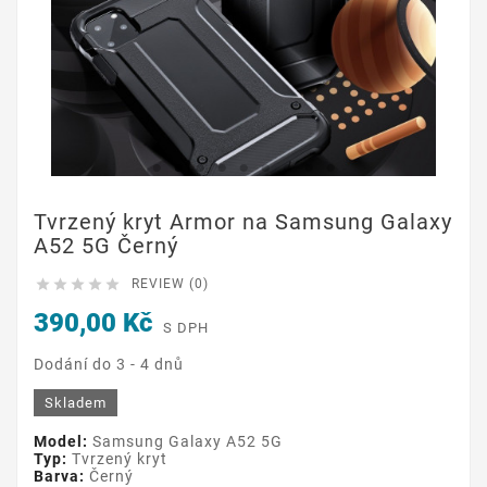
Tvrzený kryt Armor na Samsung Galaxy
A52 5G Černý





REVIEW (0)
390,00 Kč
S DPH
Dodání do 3 - 4 dnů
Skladem
Model:
Samsung Galaxy A52 5G
Typ:
Tvrzený kryt
Barva:
Černý