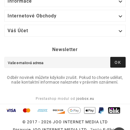

Informace

Internetové Obchody

Váš Účet
Newsletter
OK
Odběr novinek můžete kdykoliv zrušit. Pokud to chcete udělat,
naše kontaktní informace naleznete v právním oznámení.
Prestashop modul od
joobox.eu
© 2017 - 2026 JOO INTERNET MEDIA LTD
Spravuje
JOO INTERNET MEDIA LTD
, Tento
E-Shop