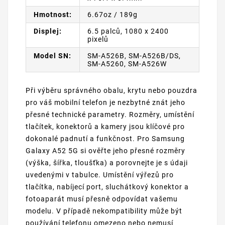
Hmotnost:
6.67oz / 189g
Displej:
6.5 palců, 1080 x 2400
pixelů
Model SN:
SM-A526B, SM-A526B/DS,
SM-A5260, SM-A526W
Při výběru správného obalu, krytu nebo pouzdra
pro váš mobilní telefon je nezbytné znát jeho
přesné technické parametry. Rozměry, umístění
tlačítek, konektorů a kamery jsou klíčové pro
dokonalé padnutí a funkčnost. Pro Samsung
Galaxy A52 5G si ověřte jeho přesné rozměry
(výška, šířka, tloušťka) a porovnejte je s údaji
uvedenými v tabulce. Umístění výřezů pro
tlačítka, nabíjecí port, sluchátkový konektor a
fotoaparát musí přesně odpovídat vašemu
modelu. V případě nekompatibility může být
používání telefonu omezeno nebo nemusí