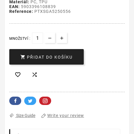
Materiál:
PC, TPU
EAN:
5903396108839
Reference:
PTXSGA5250556
MNOŽSTVÍ :

PŘIDAT DO KOŠÍKU


Write your review
Size Guide