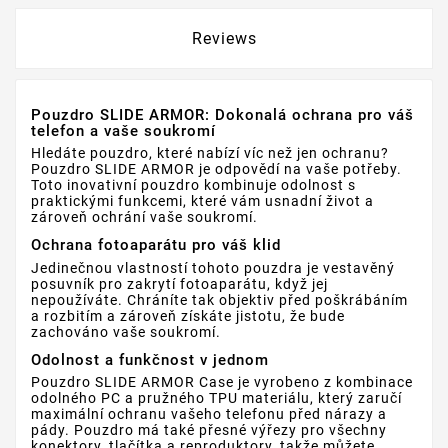
Reviews
Pouzdro SLIDE ARMOR: Dokonalá ochrana pro váš
telefon a vaše soukromí
Hledáte pouzdro, které nabízí víc než jen ochranu?
Pouzdro SLIDE ARMOR je odpovědí na vaše potřeby.
Toto inovativní pouzdro kombinuje odolnost s
praktickými funkcemi, které vám usnadní život a
zároveň ochrání vaše soukromí.
Ochrana fotoaparátu pro váš klid
Jedinečnou vlastností tohoto pouzdra je vestavěný
posuvník pro zakrytí fotoaparátu, když jej
nepoužíváte. Chráníte tak objektiv před poškrábáním
a rozbitím a zároveň získáte jistotu, že bude
zachováno vaše soukromí.
Odolnost a funkčnost v jednom
Pouzdro SLIDE ARMOR Case je vyrobeno z kombinace
odolného PC a pružného TPU materiálu, který zaručí
maximální ochranu vašeho telefonu před nárazy a
pády. Pouzdro má také přesné výřezy pro všechny
konektory, tlačítka a reproduktory, takže můžete