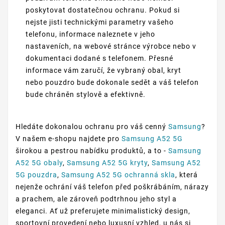
poskytovat dostatečnou ochranu. Pokud si
nejste jisti technickými parametry vašeho
telefonu, informace naleznete v jeho
nastaveních, na webové stránce výrobce nebo v
dokumentaci dodané s telefonem. Přesné
informace vám zaručí, že vybraný obal, kryt
nebo pouzdro bude dokonale sedět a váš telefon
bude chráněn stylově a efektivně.
Hledáte dokonalou ochranu pro váš cenný
Samsung
?
V našem e-shopu najdete pro
Samsung A52 5G
širokou a pestrou nabídku produktů, a to -
Samsung
A52 5G obaly
,
Samsung A52 5G kryty
,
Samsung A52
5G pouzdra
,
Samsung A52 5G ochranná skla
, která
nejenže ochrání váš telefon před poškrábáním, nárazy
a prachem, ale zároveň podtrhnou jeho styl a
eleganci. Ať už preferujete minimalistický design,
sportovní provedení nebo luxusní vzhled, u nás si