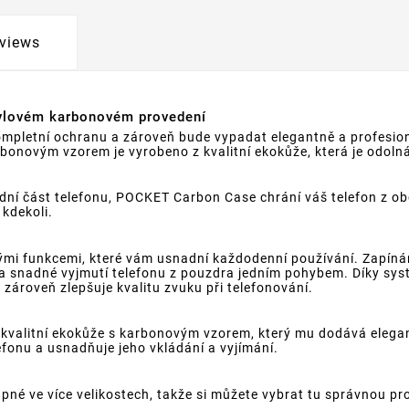
views
tylovém karbonovém provedení
ompletní ochranu a zároveň bude vypadat elegantně a profesi
arbonovým vzorem je vyrobeno z kvalitní ekokůže, která je odol
dní část telefonu, POCKET Carbon Case chrání váš telefon z obou
 kdekoli.
i funkcemi, které vám usnadní každodenní používání. Zapínání
 snadné vyjmutí telefonu z pouzdra jedním pohybem. Díky syst
 zároveň zlepšuje kvalitu zvuku při telefonování.
alitní ekokůže s karbonovým vzorem, který mu dodává elegantn
efonu a usnadňuje jeho vkládání a vyjímání.
é ve více velikostech, takže si můžete vybrat tu správnou pro