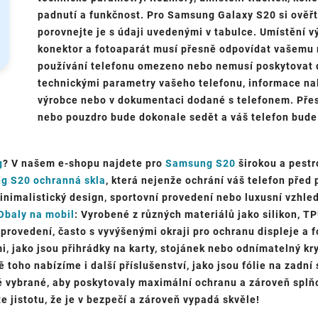
padnutí a funkčnost. Pro Samsung Galaxy S20 si ověřte
porovnejte je s údaji uvedenými v tabulce. Umístění vý
konektor a fotoaparát musí přesně odpovídat vašemu 
používání telefonu omezeno nebo nemusí poskytovat d
technickými parametry vašeho telefonu, informace na
výrobce nebo v dokumentaci dodané s telefonem. Přesn
nebo pouzdro bude dokonale sedět a váš telefon bude 
g
? V našem e-shopu najdete pro
Samsung S20
širokou a pestr
g S20 ochranná skla
, která nejenže ochrání váš telefon před
inimalistický design, sportovní provedení nebo luxusní vzhled
Obaly na mobil
: Vyrobené z různých materiálů jako silikon, TP
 provedení, často s vyvýšenými okraji pro ochranu displeje a f
, jako jsou přihrádky na karty, stojánek nebo odnímatelný kry
ě toho nabízíme i další příslušenství, jako jsou fólie na zadní
 vybrané, aby poskytovaly maximální ochranu a zároveň splňo
e jistotu, že je v bezpečí a zároveň vypadá skvěle!