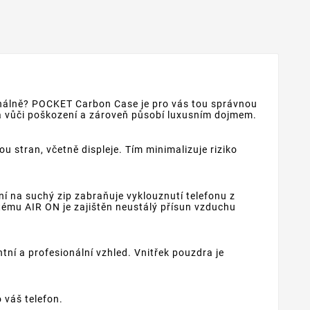
onálně? POCKET Carbon Case je pro vás tou správnou
ná vůči poškození a zároveň působí luxusním dojmem.
 stran, včetně displeje. Tím minimalizuje riziko
 na suchý zip zabraňuje vyklouznutí telefonu z
ému AIR ON je zajištěn neustálý přísun vzduchu
í a profesionální vzhled. Vnitřek pouzdra je
 váš telefon.