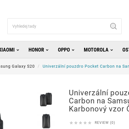
XIAOMI
HONOR
OPPO
MOTOROLA
OS
sung Galaxy S20
Univerzální pouzdro Pocket Carbon na S
Univerzální pou
Carbon na Sams
Karbonový vzor 





REVIEW (0)