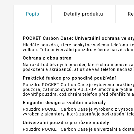
Popis
Detaily produktu
Re
POCKET Carbon Case: Univerzální ochrana ve s
Hledáte pouzdro, které poskytne vašemu telefonu k
volbou. Toto univerzální pouzdro v černé barvě s k
Ochrana z obou stran
Na rozdíl od běžných pouzder, které chrání pouze za
poškození a škrábanců, ať už se váš telefon nachází
Praktické funkce pro pohodlné používání
Pouzdro POCKET Carbon Case je vybaveno praktickým
pouzdra, zatímco systém PULL-UP umožňuje rychlé a
dovnitř pouzdra, což chrání telefon před přehřátím a
Elegantní design a kvalitní materiály
Pouzdro POCKET Carbon Case je vyrobeno z vysoce kv
vyroben z alcantary, která zabraňuje poškrábání tel
Univerzální pouzdro pro různé modely
Pouzdro POCKET Carbon Case je univerzální a dostupn