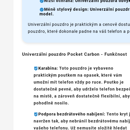
Nižší ochrana:
Univerzální pouzdra obvyk
Méně stylový design:
Univerzální pouzdra
model.
Univerzální pouzdro je praktickým a cenově dostu
pouzdro, které dokonale padne na váš telefon a 
Univerzální pouzdro Pocket Carbon - Funkčnost
Karabina:
Toto pouzdro je vybaveno
praktickým poutkem na opasek, které vám
umožní mít telefon vždy po ruce. Poutko je
dostatečně pevné, aby udrželo telefon bezpe
na místě, a zároveň dostatečně flexibilní, aby
pohodlně nosilo.
Podpora bezdrátového nabíjení:
Tento kryt 
navržen tak, aby nebránil bezdrátovému nabí
vašeho telefonu. Už nemusíte složitě hledat