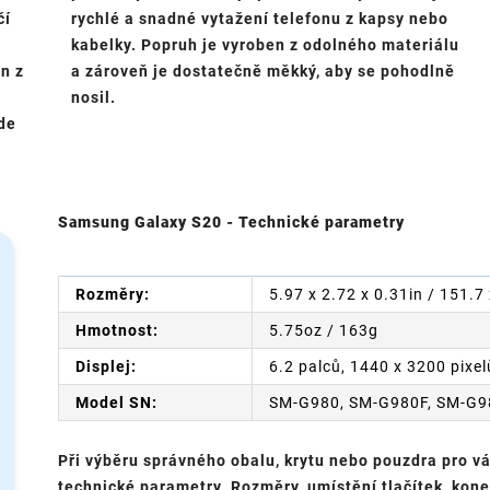
čí
rychlé a snadné vytažení telefonu z kapsy nebo
kabelky. Popruh je vyroben z odolného materiálu
en z
a zároveň je dostatečně měkký, aby se pohodlně
nosil.
ude
Samsung Galaxy S20 - Technické parametry
Rozměry:
5.97 x 2.72 x 0.31in / 151.
Hmotnost:
5.75oz / 163g
Displej:
6.2 palců, 1440 x 3200 pixel
Model SN:
SM-G980, SM-G980F, SM-G
Při výběru správného obalu, krytu nebo pouzdra pro vá
technické parametry. Rozměry, umístění tlačítek, kon