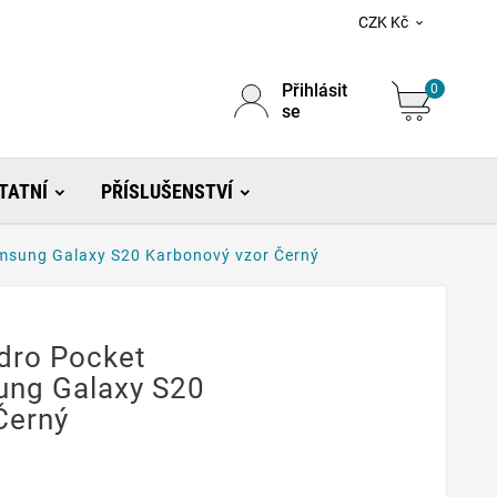
CZK Kč

Přihlásit
0
se
TATNÍ
PŘÍSLUŠENSTVÍ
amsung Galaxy S20 Karbonový vzor Černý
zdro Pocket
ung Galaxy S20
Černý