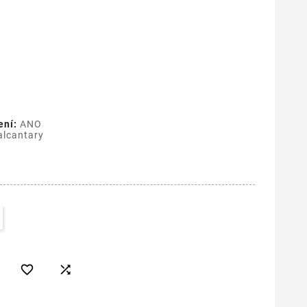
ení:
ANO
alcantary

