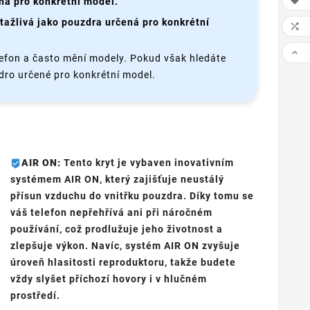

ná pro konkrétní model.
tažlivá jako pouzdra určená pro konkrétní


elefon a často mění modely. Pokud však hledáte
dro určené pro konkrétní model.
AIR ON:
Tento kryt je vybaven inovativním
systémem AIR ON, který zajišťuje neustálý
přísun vzduchu do vnitřku pouzdra. Díky tomu se
váš telefon nepřehřívá ani při náročném
používání, což prodlužuje jeho životnost a
zlepšuje výkon. Navíc, systém AIR ON zvyšuje
úroveň hlasitosti reproduktoru, takže budete
vždy slyšet příchozí hovory i v hlučném
prostředí.