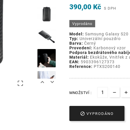
390,00 Kč
S DPH
Vyprodáno
Model:
Samsung Galaxy S20
Typ:
Univerzální pouzdro
Barva:
Černý
Provedení:
Karbonový vzor
Podpora bezdrátového nabíj
Materiál:
Ekokůže, Vnitřek z 
EAN:
5903396127373
Reference:
PTXS200140



MNOŽSTVÍ :

VYPRODÁNO