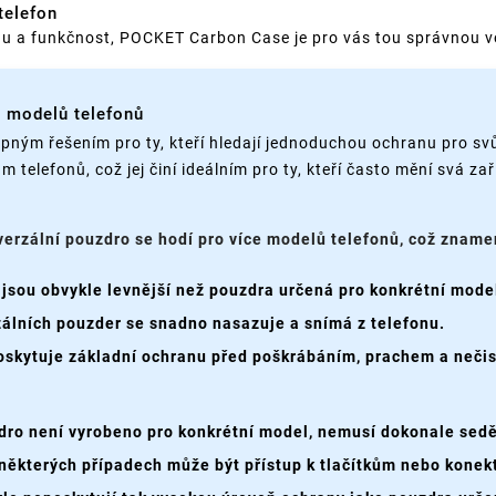
telefon
nu a funkčnost, POCKET Carbon Case je pro vás tou správnou v
e modelů telefonů
pným řešením pro ty, kteří hledají jednoduchou ochranu pro svů
elefonů, což jej činí ideálním pro ty, kteří často mění svá zař
iverzální pouzdro se hodí pro více modelů telefonů, což zname
jsou obvykle levnější než pouzdra určená pro konkrétní model
álních pouzder se snadno nasazuje a snímá z telefonu.
oskytuje základní ochranu před poškrábáním, prachem a neči
dro není vyrobeno pro konkrétní model, nemusí dokonale sedě
některých případech může být přístup k tlačítkům nebo kone