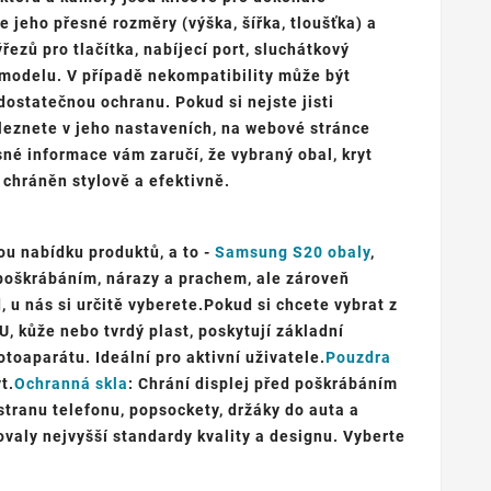
 jeho přesné rozměry (výška, šířka, tloušťka) a
řezů pro tlačítka, nabíjecí port, sluchátkový
modelu. V případě nekompatibility může být
ostatečnou ochranu. Pokud si nejste jisti
leznete v jeho nastaveních, na webové stránce
é informace vám zaručí, že vybraný obal, kryt
chráněn stylově a efektivně.
ou nabídku produktů, a to -
Samsung S20 obaly
,
 poškrábáním, nárazy a prachem, ale zároveň
, u nás si určitě vyberete.Pokud si chcete vybrat z
U, kůže nebo tvrdý plast, poskytují základní
otoaparátu. Ideální pro aktivní uživatele.
Pouzdra
t.
Ochranná skla
: Chrání displej před poškrábáním
 stranu telefonu, popsockety, držáky do auta a
valy nejvyšší standardy kvality a designu. Vyberte