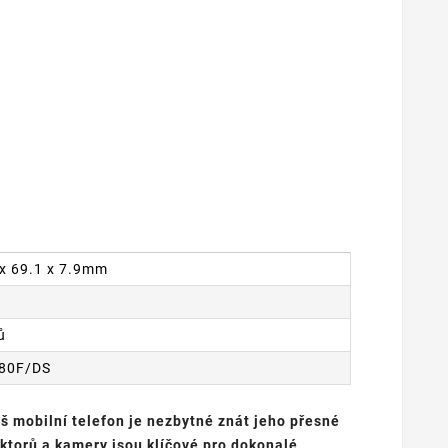
7 x 69.1 x 7.9mm
ů
980F/DS
š mobilní telefon je nezbytné znát jeho přesné
ektorů a kamery jsou klíčové pro dokonalé