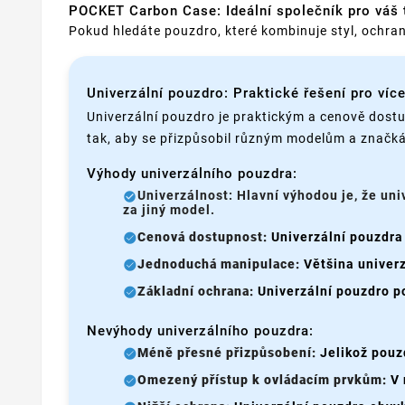
POCKET Carbon Case: Ideální společník pro váš 
Pokud hledáte pouzdro, které kombinuje styl, ochra
Univerzální pouzdro: Praktické řešení pro víc
Univerzální pouzdro je praktickým a cenově dostu
tak, aby se přizpůsobil různým modelům a značkám t
Výhody univerzálního pouzdra:
Univerzálnost: Hlavní výhodou je, že un
za jiný model.
Cenová dostupnost:
Univerzální pouzdra 
Jednoduchá manipulace:
Většina univerz
Základní ochrana:
Univerzální pouzdro p
Nevýhody univerzálního pouzdra:
Méně přesné přizpůsobení:
Jelikož pouz
Omezený přístup k ovládacím prvkům:
V 