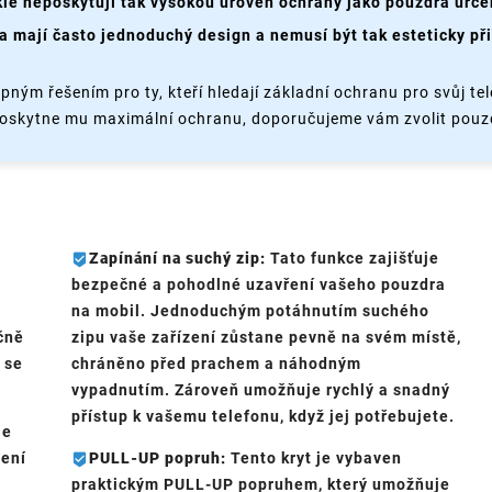
le neposkytují tak vysokou úroveň ochrany jako pouzdra urče
 mají často jednoduchý design a nemusí být tak esteticky při
pným řešením pro ty, kteří hledají základní ochranu pro svůj t
poskytne mu maximální ochranu, doporučujeme vám zvolit pouz
Zapínání na suchý zip:
Tato funkce zajišťuje
bezpečné a pohodlné uzavření vašeho pouzdra
na mobil. Jednoduchým potáhnutím suchého
čně
zipu vaše zařízení zůstane pevně na svém místě,
 se
chráněno před prachem a náhodným
vypadnutím. Zároveň umožňuje rychlý a snadný
přístup k vašemu telefonu, když jej potřebujete.
je
jení
PULL-UP popruh:
Tento kryt je vybaven
praktickým PULL-UP popruhem, který umožňuje