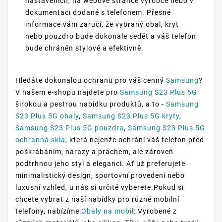
nastaveních, na webové stránce výrobce nebo v
dokumentaci dodané s telefonem. Přesné
informace vám zaručí, že vybraný obal, kryt
nebo pouzdro bude dokonale sedět a váš telefon
bude chráněn stylově a efektivně.
Hledáte dokonalou ochranu pro váš cenný
Samsung
?
V našem e-shopu najdete pro
Samsung S23 Plus 5G
širokou a pestrou nabídku produktů, a to -
Samsung
S23 Plus 5G obaly
,
Samsung S23 Plus 5G kryty
,
Samsung S23 Plus 5G pouzdra
,
Samsung S23 Plus 5G
ochranná skla
, která nejenže ochrání váš telefon před
poškrábáním, nárazy a prachem, ale zároveň
podtrhnou jeho styl a eleganci. Ať už preferujete
minimalistický design, sportovní provedení nebo
luxusní vzhled, u nás si určitě vyberete.Pokud si
chcete vybrat z naší nabídky pro různé mobilní
telefony, nabízíme:
Obaly na mobil
: Vyrobené z