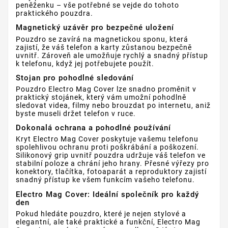
peněženku – vše potřebné se vejde do tohoto
praktického pouzdra.
Magnetický uzávěr pro bezpečné uložení
Pouzdro se zavírá na magnetickou sponu, která
zajistí, že váš telefon a karty zůstanou bezpečně
uvnitř. Zároveň ale umožňuje rychlý a snadný přístup
k telefonu, když jej potřebujete použít.
Stojan pro pohodlné sledování
Pouzdro Electro Mag Cover lze snadno proměnit v
praktický stojánek, který vám umožní pohodlně
sledovat videa, filmy nebo brouzdat po internetu, aniž
byste museli držet telefon v ruce.
Dokonalá ochrana a pohodlné používání
Kryt Electro Mag Cover poskytuje vašemu telefonu
spolehlivou ochranu proti poškrábání a poškození.
Silikonový grip uvnitř pouzdra udržuje váš telefon ve
stabilní poloze a chrání jeho hrany. Přesné výřezy pro
konektory, tlačítka, fotoaparát a reproduktory zajistí
snadný přístup ke všem funkcím vašeho telefonu.
Electro Mag Cover: Ideální společník pro každý
den
Pokud hledáte pouzdro, které je nejen stylové a
elegantní, ale také praktické a funkční, Electro Mag