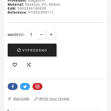
Provedení:
Elegantní
Materiál:
Ekokůže, PC, Silikon
EAN:
5903396186639
Reference:
PTXS23P0111
MNOŽSTVÍ :

VYPRODÁNO


Write your review
Size Guide