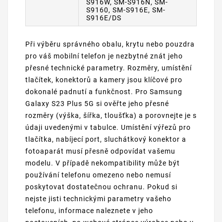
S916W, SM-S916N, SM-
S9160, SM-S916E, SM-
S916E/DS
Při výběru správného obalu, krytu nebo pouzdra
pro váš mobilní telefon je nezbytné znát jeho
přesné technické parametry. Rozměry, umístění
tlačítek, konektorů a kamery jsou klíčové pro
dokonalé padnutí a funkčnost. Pro Samsung
Galaxy S23 Plus 5G si ověřte jeho přesné
rozměry (výška, šířka, tloušťka) a porovnejte je s
údaji uvedenými v tabulce. Umístění výřezů pro
tlačítka, nabíjecí port, sluchátkový konektor a
fotoaparát musí přesně odpovídat vašemu
modelu. V případě nekompatibility může být
používání telefonu omezeno nebo nemusí
poskytovat dostatečnou ochranu. Pokud si
nejste jisti technickými parametry vašeho
telefonu, informace naleznete v jeho