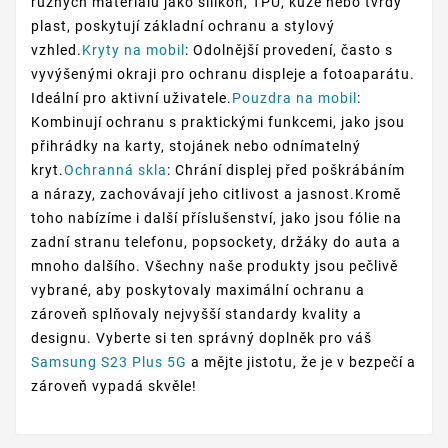
různých materiálů jako silikon, TPU, kůže nebo tvrdý
plast, poskytují základní ochranu a stylový
vzhled.
Kryty na mobil
: Odolnější provedení, často s
vyvýšenými okraji pro ochranu displeje a fotoaparátu.
Ideální pro aktivní uživatele.
Pouzdra na mobil
:
Kombinují ochranu s praktickými funkcemi, jako jsou
přihrádky na karty, stojánek nebo odnímatelný
kryt.
Ochranná skla
: Chrání displej před poškrábáním
a nárazy, zachovávají jeho citlivost a jasnost.Kromě
toho nabízíme i další příslušenství, jako jsou fólie na
zadní stranu telefonu, popsockety, držáky do auta a
mnoho dalšího. Všechny naše produkty jsou pečlivě
vybrané, aby poskytovaly maximální ochranu a
zároveň splňovaly nejvyšší standardy kvality a
designu. Vyberte si ten správný doplněk pro váš
Samsung S23 Plus 5G
a mějte jistotu, že je v bezpečí a
zároveň vypadá skvěle!