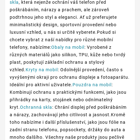
skla
, která nejenže ochrání váš telefon před
poškrábáním, nárazy a prachem, ale zároveň
podtrhnou jeho styl a eleganci. Ať už preferujete
minimalistický design, sportovní provedení nebo
luxusní vzhled, u nás si určitě vyberete.Pokud si
chcete vybrat z naší nabídky pro různé mobilní
telefony, nabízíme:
Obaly na mobil
: Vyrobené z
různých materiálů jako silikon, TPU, kůže nebo tvrdý
plast, poskytují základní ochranu a stylový
vzhled.
Kryty na mobil
: Odolnější provedení, často s
vyvýšenými okraji pro ochranu displeje a fotoaparátu.
Ideální pro aktivní uživatele.
Pouzdra na mobil
:
Kombinují ochranu s praktickými funkcemi, jako jsou
přihrádky na karty, stojánek nebo odnímatelný
kryt.
Ochranná skla
: Chrání displej před poškrábáním
a nárazy, zachovávají jeho citlivost a jasnost.Kromě
toho nabízíme i další příslušenství, jako jsou fólie na
zadní stranu telefonu, popsockety, držáky do auta a
mnoho dalšího. Všechny naše produkty jsou pečlivě