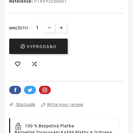
Reference:
PTXVY22S0001
MNOŽSTVÍ :

VYPRODÁNO


Write your review
Size Guide
100 % Bezpečná Platba
Bezpečné Zpracování Každé Platby A Ochrana