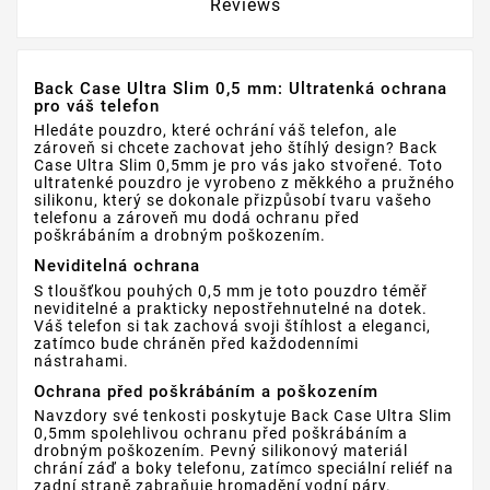
Reviews
Back Case Ultra Slim 0,5 mm: Ultratenká ochrana
pro váš telefon
Hledáte pouzdro, které ochrání váš telefon, ale
zároveň si chcete zachovat jeho štíhlý design? Back
Case Ultra Slim 0,5mm je pro vás jako stvořené. Toto
ultratenké pouzdro je vyrobeno z měkkého a pružného
silikonu, který se dokonale přizpůsobí tvaru vašeho
telefonu a zároveň mu dodá ochranu před
poškrábáním a drobným poškozením.
Neviditelná ochrana
S tloušťkou pouhých 0,5 mm je toto pouzdro téměř
neviditelné a prakticky nepostřehnutelné na dotek.
Váš telefon si tak zachová svoji štíhlost a eleganci,
zatímco bude chráněn před každodenními
nástrahami.
Ochrana před poškrábáním a poškozením
Navzdory své tenkosti poskytuje Back Case Ultra Slim
0,5mm spolehlivou ochranu před poškrábáním a
drobným poškozením. Pevný silikonový materiál
chrání záď a boky telefonu, zatímco speciální reliéf na
zadní straně zabraňuje hromadění vodní páry.