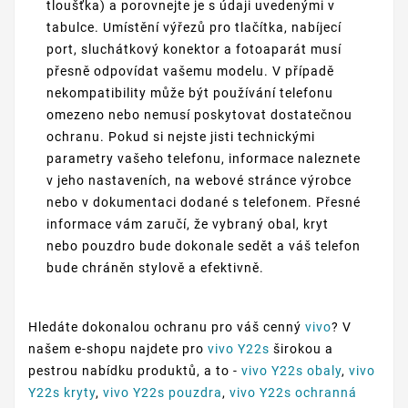
tloušťka) a porovnejte je s údaji uvedenými v
tabulce. Umístění výřezů pro tlačítka, nabíjecí
port, sluchátkový konektor a fotoaparát musí
přesně odpovídat vašemu modelu. V případě
nekompatibility může být používání telefonu
omezeno nebo nemusí poskytovat dostatečnou
ochranu. Pokud si nejste jisti technickými
parametry vašeho telefonu, informace naleznete
v jeho nastaveních, na webové stránce výrobce
nebo v dokumentaci dodané s telefonem. Přesné
informace vám zaručí, že vybraný obal, kryt
nebo pouzdro bude dokonale sedět a váš telefon
bude chráněn stylově a efektivně.
Hledáte dokonalou ochranu pro váš cenný
vivo
? V
našem e-shopu najdete pro
vivo Y22s
širokou a
pestrou nabídku produktů, a to -
vivo Y22s obaly
,
vivo
Y22s kryty
,
vivo Y22s pouzdra
,
vivo Y22s ochranná