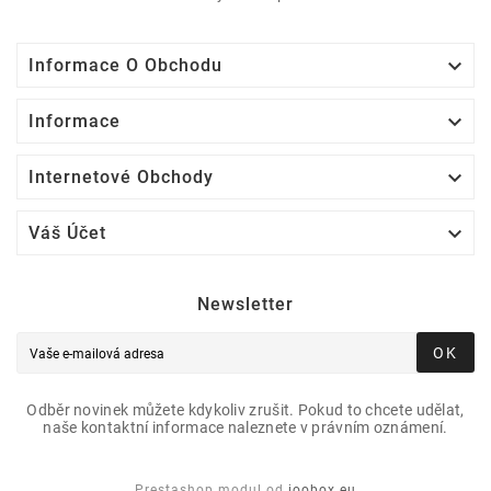

Informace O Obchodu

Informace

Internetové Obchody

Váš Účet
Newsletter
OK
Odběr novinek můžete kdykoliv zrušit. Pokud to chcete udělat,
naše kontaktní informace naleznete v právním oznámení.
Prestashop modul od
joobox.eu