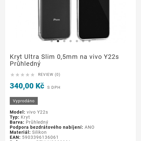
Kryt Ultra Slim 0,5mm na vivo Y22s
Průhledný





REVIEW (0)
340,00 Kč
S DPH
Vyprodáno
Model:
vivo Y22s
Typ:
Kryt
Barva:
Průhledný
Podpora bezdrátového nabíjení:
ANO
Materiál:
Silikon
EAN:
5903396136061