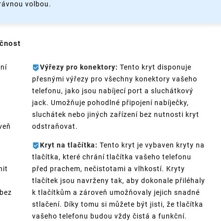
rávnou volbou.
čnost
ní
Výřezy pro konektory:
Tento kryt disponuje
přesnými výřezy pro všechny konektory vašeho
telefonu, jako jsou nabíjecí port a sluchátkový
jack. Umožňuje pohodlné připojení nabíječky,
sluchátek nebo jiných zařízení bez nutnosti kryt
oveň
odstraňovat.
Kryt na tlačítka:
Tento kryt je vybaven kryty na
tlačítka, které chrání tlačítka vašeho telefonu
nit
před prachem, nečistotami a vlhkostí. Kryty
tlačítek jsou navrženy tak, aby dokonale přiléhaly
 bez
k tlačítkům a zároveň umožňovaly jejich snadné
stlačení. Díky tomu si můžete být jisti, že tlačítka
vašeho telefonu budou vždy čistá a funkční.