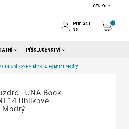
CZK Kč

Přihlásit
0
se
TATNÍ
PŘÍSLUŠENSTVÍ
14 Uhlíkové vlákno, Elegantní Modrý
uzdro LUNA Book
I 14 Uhlíkové
í Modrý