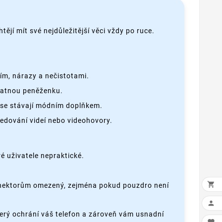
tějí mít své nejdůležitější věci vždy po ruce.
ím, nárazy a nečistotami.
statnou peněženku.
 se stávají módním doplňkem.
ledování videí nebo videohovory.
é uživatele nepraktické.

konektorům omezený, zejména pokud pouzdro není

který ochrání váš telefon a zároveň vám usnadní