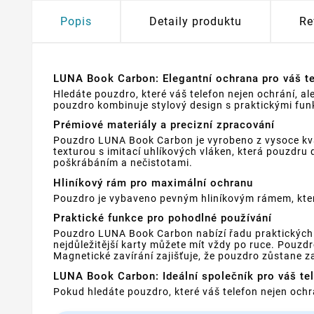
Popis
Detaily produktu
Re
LUNA Book Carbon: Elegantní ochrana pro váš te
Hledáte pouzdro, které váš telefon nejen ochrání, 
pouzdro kombinuje stylový design s praktickými fun
Prémiové materiály a precizní zpracování
Pouzdro LUNA Book Carbon je vyrobeno z vysoce kvali
texturou s imitací uhlíkových vláken, která pouzdru
poškrábáním a nečistotami.
Hliníkový rám pro maximální ochranu
Pouzdro je vybaveno pevným hliníkovým rámem, který
Praktické funkce pro pohodlné používání
Pouzdro LUNA Book Carbon nabízí řadu praktických f
nejdůležitější karty můžete mít vždy po ruce. Pouz
Magnetické zavírání zajišťuje, že pouzdro zůstane z
LUNA Book Carbon: Ideální společník pro váš te
Pokud hledáte pouzdro, které váš telefon nejen och