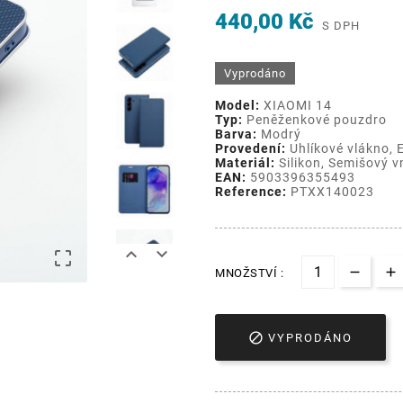
440,00 Kč
S DPH
Vyprodáno
Model:
XIAOMI 14
Typ:
Peněženkové pouzdro
Barva:
Modrý
Provedení:
Uhlíkové vlákno, 
Materiál:
Silikon, Semišový v
EAN:
5903396355493
Reference:
PTXX140023



MNOŽSTVÍ :

VYPRODÁNO