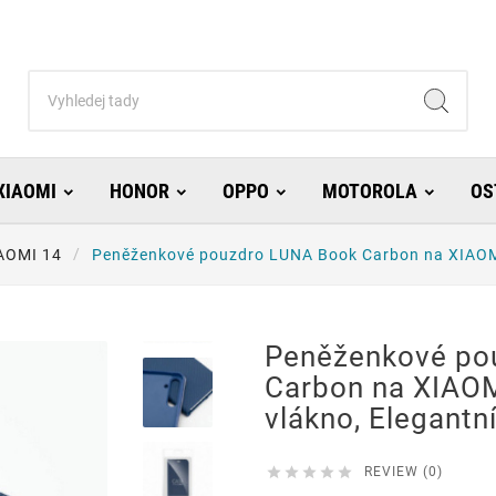
XIAOMI
HONOR
OPPO
MOTOROLA
OS
AOMI 14
Peněženkové pouzdro LUNA Book Carbon na XIAOMI 
Peněženkové po
Carbon na XIAOM
vlákno, Elegantn





REVIEW (0)