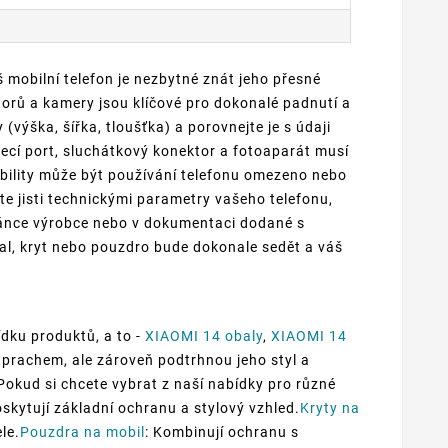
 mobilní telefon je nezbytné znát jeho přesné
torů a kamery jsou klíčové pro dokonalé padnutí a
výška, šířka, tloušťka) a porovnejte je s údaji
jecí port, sluchátkový konektor a fotoaparát musí
ility může být používání telefonu omezeno nebo
e jisti technickými parametry vašeho telefonu,
ránce výrobce nebo v dokumentaci dodané s
al, kryt nebo pouzdro bude dokonale sedět a váš
dku produktů, a to -
XIAOMI 14 obaly
,
XIAOMI 14
 prachem, ale zároveň podtrhnou jeho styl a
.Pokud si chcete vybrat z naší nabídky pro různé
oskytují základní ochranu a stylový vzhled.
Kryty na
le.
Pouzdra na mobil
: Kombinují ochranu s