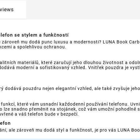
views
lefon se stylem a funkčností
ale zároveň mu dodá punc luxusu a modernosti? LUNA Book Carbo
kcemi a spolehlivou ochranou.
tních materiálů, které zaručují jeho dlouhou životnost a odoln
 dodává moderní a sofistikovaný vzhled. Vnitřek pouzdra je vys
 dodává pouzdru nejen elegantní vzhled, ale také zvyšuje jeho 
unkcí, které vám usnadní každodenní používání telefonu. Uvnitř
dro lze snadno přeměnit na stojánek, což vám umožní pohodlně s
avřené a váš telefon bude v bezpečí.
lefon
rání, ale zároveň mu dodá styl a funkčnost, je pro vás LUNA B