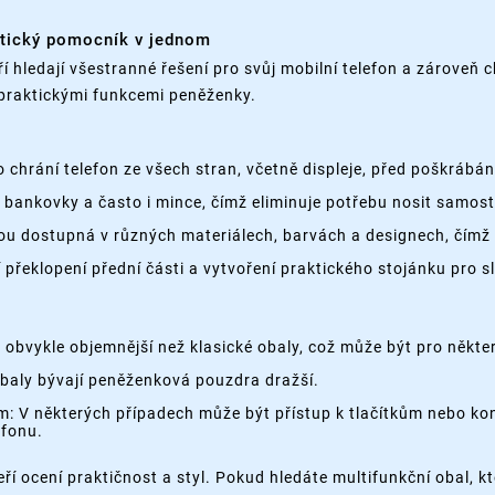
ktický pomocník v jednom
í hledají všestranné řešení pro svůj mobilní telefon a zároveň ch
praktickými funkcemi peněženky.
hrání telefon ze všech stran, včetně displeje, před poškrábán
y, bankovky a často i mince, čímž eliminuje potřebu nosit samo
ou dostupná v různých materiálech, barvách a designech, čímž
řeklopení přední části a vytvoření praktického stojánku pro s
obvykle objemnější než klasické obaly, což může být pro někter
obaly bývají peněženková pouzdra dražší.
m: V některých případech může být přístup k tlačítkům nebo 
fonu.
ří ocení praktičnost a styl. Pokud hledáte multifunkční obal, 