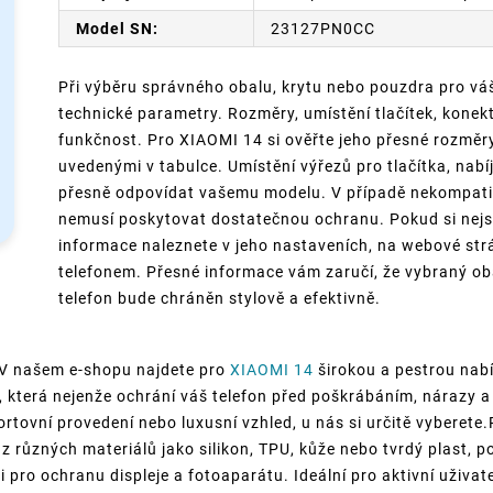
Model SN:
23127PN0CC
Při výběru správného obalu, krytu nebo pouzdra pro váš
technické parametry. Rozměry, umístění tlačítek, konek
funkčnost. Pro XIAOMI 14 si ověřte jeho přesné rozměry (
uvedenými v tabulce. Umístění výřezů pro tlačítka, nabí
přesně odpovídat vašemu modelu. V případě nekompatib
nemusí poskytovat dostatečnou ochranu. Pokud si nejst
informace naleznete v jeho nastaveních, na webové st
telefonem. Přesné informace vám zaručí, že vybraný ob
telefon bude chráněn stylově a efektivně.
 V našem e-shopu najdete pro
XIAOMI 14
širokou a pestrou nabí
, která nejenže ochrání váš telefon před poškrábáním, nárazy a
portovní provedení nebo luxusní vzhled, u nás si určitě vyberete
 z různých materiálů jako silikon, TPU, kůže nebo tvrdý plast, p
i pro ochranu displeje a fotoaparátu. Ideální pro aktivní uživate