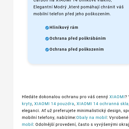
Carbon na XIAOMI 14 Uhlíkové vlákno,
Elegantní Modrý ,které pomáhají chránit váš
mobilní telefon před jeho poškozením.
Hliníkový rám
Ochrana před poškrábáním
Ochrana před poškozením
Hledáte dokonalou ochranu pro váš cenný
XIAOMI
?
kryty
,
XIAOMI 14 pouzdra
,
XIAOMI 14 ochranná skla
eleganci. Ať už preferujete minimalistický design, s
mobilní telefony, nabízíme:
Obaly na mobil
: Vyrobené
mobil
: Odolnější provedení, často s vyvýšenými okraj