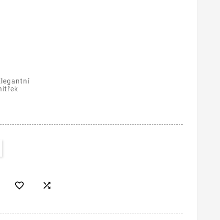
Elegantní
nitřek

