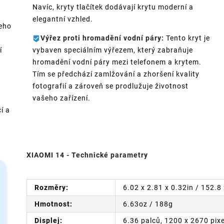
Navíc, kryty tlačítek dodávají krytu moderní a
elegantní vzhled.
eho
Výřez proti hromadění vodní páry:
Tento kryt je
í
vybaven speciálním výřezem, který zabraňuje
hromadění vodní páry mezi telefonem a krytem.
Tím se předchází zamlžování a zhoršení kvality
fotografií a zároveň se prodlužuje životnost
vašeho zařízení.
í a
XIAOMI 14 - Technické parametry
Rozměry:
6.02 x 2.81 x 0.32in / 152.
Hmotnost:
6.63oz / 188g
Displej:
6.36 palců, 1200 x 2670 pix