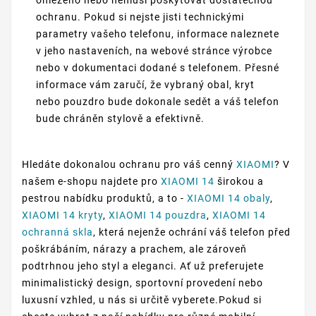
omezeno nebo nemusí poskytovat dostatečnou
ochranu. Pokud si nejste jisti technickými
parametry vašeho telefonu, informace naleznete
v jeho nastaveních, na webové stránce výrobce
nebo v dokumentaci dodané s telefonem. Přesné
informace vám zaručí, že vybraný obal, kryt
nebo pouzdro bude dokonale sedět a váš telefon
bude chráněn stylově a efektivně.
Hledáte dokonalou ochranu pro váš cenný
XIAOMI
? V
našem e-shopu najdete pro
XIAOMI 14
širokou a
pestrou nabídku produktů, a to -
XIAOMI 14 obaly
,
XIAOMI 14 kryty
,
XIAOMI 14 pouzdra
,
XIAOMI 14
ochranná skla
, která nejenže ochrání váš telefon před
poškrábáním, nárazy a prachem, ale zároveň
podtrhnou jeho styl a eleganci. Ať už preferujete
minimalistický design, sportovní provedení nebo
luxusní vzhled, u nás si určitě vyberete.Pokud si