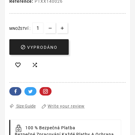
Reference:
PTXX140026
MNOŽSTVÍ :

VYPRODÁNO


Write your review
Size Guide
100 % Bezpečná Platba
Bezpečné Zpracování Každé Platby A Ochrana