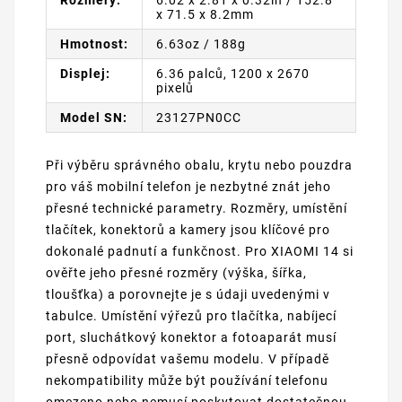
Rozměry:
6.02 x 2.81 x 0.32in / 152.8
x 71.5 x 8.2mm
Hmotnost:
6.63oz / 188g
Displej:
6.36 palců, 1200 x 2670
pixelů
Model SN:
23127PN0CC
Při výběru správného obalu, krytu nebo pouzdra
pro váš mobilní telefon je nezbytné znát jeho
přesné technické parametry. Rozměry, umístění
tlačítek, konektorů a kamery jsou klíčové pro
dokonalé padnutí a funkčnost. Pro XIAOMI 14 si
ověřte jeho přesné rozměry (výška, šířka,
tloušťka) a porovnejte je s údaji uvedenými v
tabulce. Umístění výřezů pro tlačítka, nabíjecí
port, sluchátkový konektor a fotoaparát musí
přesně odpovídat vašemu modelu. V případě
nekompatibility může být používání telefonu