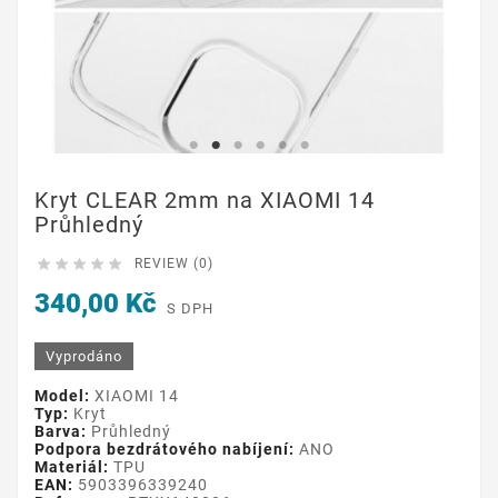
Kryt CLEAR 2mm na XIAOMI 14
Průhledný





REVIEW (0)
340,00 Kč
S DPH
Vyprodáno
Model:
XIAOMI 14
Typ:
Kryt
Barva:
Průhledný
Podpora bezdrátového nabíjení:
ANO
Materiál:
TPU
EAN:
5903396339240