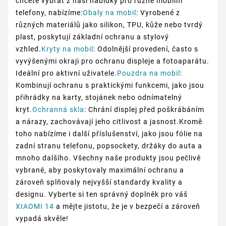
chcete vybrat z naší nabídky pro různé mobilní
telefony, nabízíme:
Obaly na mobil
: Vyrobené z
různých materiálů jako silikon, TPU, kůže nebo tvrdý
plast, poskytují základní ochranu a stylový
vzhled.
Kryty na mobil
: Odolnější provedení, často s
vyvýšenými okraji pro ochranu displeje a fotoaparátu.
Ideální pro aktivní uživatele.
Pouzdra na mobil
:
Kombinují ochranu s praktickými funkcemi, jako jsou
přihrádky na karty, stojánek nebo odnímatelný
kryt.
Ochranná skla
: Chrání displej před poškrábáním
a nárazy, zachovávají jeho citlivost a jasnost.Kromě
toho nabízíme i další příslušenství, jako jsou fólie na
zadní stranu telefonu, popsockety, držáky do auta a
mnoho dalšího. Všechny naše produkty jsou pečlivě
vybrané, aby poskytovaly maximální ochranu a
zároveň splňovaly nejvyšší standardy kvality a
designu. Vyberte si ten správný doplněk pro váš
XIAOMI 14
a mějte jistotu, že je v bezpečí a zároveň
vypadá skvěle!