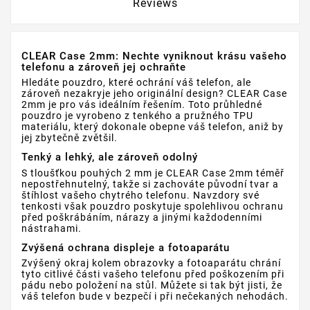
Reviews
CLEAR Case 2mm: Nechte vyniknout krásu vašeho
telefonu a zároveň jej ochraňte
Hledáte pouzdro, které ochrání váš telefon, ale
zároveň nezakryje jeho originální design? CLEAR Case
2mm je pro vás ideálním řešením. Toto průhledné
pouzdro je vyrobeno z tenkého a pružného TPU
materiálu, který dokonale obepne váš telefon, aniž by
jej zbytečně zvětšil.
Tenký a lehký, ale zároveň odolný
S tloušťkou pouhých 2 mm je CLEAR Case 2mm téměř
nepostřehnutelný, takže si zachováte původní tvar a
štíhlost vašeho chytrého telefonu. Navzdory své
tenkosti však pouzdro poskytuje spolehlivou ochranu
před poškrábáním, nárazy a jinými každodenními
nástrahami.
Zvýšená ochrana displeje a fotoaparátu
Zvýšený okraj kolem obrazovky a fotoaparátu chrání
tyto citlivé části vašeho telefonu před poškozením při
pádu nebo položení na stůl. Můžete si tak být jisti, že
váš telefon bude v bezpečí i při nečekaných nehodách.