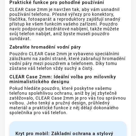
Praktické funkce pro pohodlné používání
CLEAR Case 2mm je navržen tak, aby vám usnadnil
používání telefonu. Přesné výřezy pro konektory,
tlačítka, fotoaparát a reproduktory zajišťují snadný
přístup ke všem funkcím vašeho zařízení. Pouzdro
navíc podporuje bezdrátové nabíjení, takže můžete
svůj telefon nabíjet, aniž byste museli pouzdro
sundávat.
Zabraňte hromadění vodní páry
Pouzdro CLEAR Case 2mm je vybaveno speciálními
záložkami na zadní straně, které zabraňují hromadění
vodní páry mezi pouzdrem a telefonem. Díky tomu
zůstane váš telefon vždy suchý a čistý.
CLEAR Case 2mm: Ideální volba pro milovníky
minimalistického designu
Pokud hledáte pouzdro, které poskytne vašemu
telefonu spolehlivou ochranu, aniž by jej zbytečně
zatěžovalo, CLEAR Case 2mm je pro vás tou správnou
volbou. Jeho tenký a pružný design, průhledný
materiál a praktické funkce z něj dělají dokonalého
společníka pro váš telefon.
Kryt pro mobil: Základní ochrana a stylový