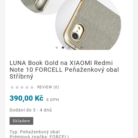
LUNA Book Gold na XIAOMI Redmi
Note 10 FORCELL Peňaženkový obal
Stříbrný





REVIEW (0)
390,00 Kč
S DPH
Dodání do 3 - 4 dnů
Skladem
Typ: Peňaženkový obal
Prémiová značka: FORCELL