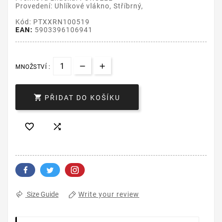
Provedení: Uhlíkové vlákno, Stříbrný,
Kód: PTXXRN100519
EAN:
5903396106941
MNOŽSTVÍ :

PŘIDAT DO KOŠÍKU


Write your review
Size Guide