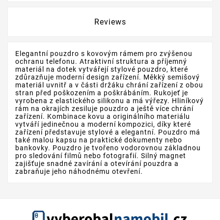
Reviews
Elegantní pouzdro s kovovým rámem pro zvýšenou
ochranu telefonu. Atraktivní struktura a příjemný
materiál na dotek vytvářejí stylové pouzdro, které
zdůrazňuje moderní design zařízení. Měkký semišový
materiál uvnitř a v části držáku chrání zařízení z obou
stran před poškozením a poškrábáním. Rukojeť je
vyrobena z elastického silikonu a má výřezy. Hliníkový
rám na okrajích zesiluje pouzdro a ještě více chrání
zařízení. Kombinace kovu a originálního materiálu
vytváří jedinečnou a moderní kompozici, díky které
zařízení představuje stylové a elegantní. Pouzdro má
také malou kapsu na praktické dokumenty nebo
bankovky. Pouzdro je tvořeno vodorovnou základnou
pro sledování filmů nebo fotografií. Silný magnet
zajišťuje snadné zavírání a otevírání pouzdra a
zabraňuje jeho náhodnému otevření.