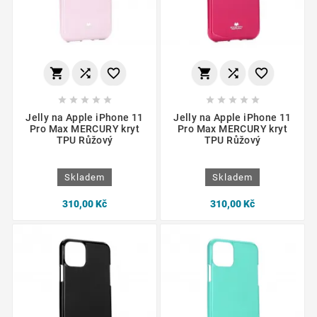
















Jelly na Apple iPhone 11
Jelly na Apple iPhone 11
Pro Max MERCURY kryt
Pro Max MERCURY kryt
TPU Růžový
TPU Růžový
Skladem
Skladem
310,00 Kč
310,00 Kč