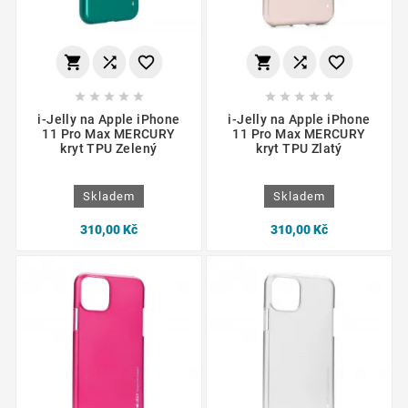
















i-Jelly na Apple iPhone
i-Jelly na Apple iPhone
11 Pro Max MERCURY
11 Pro Max MERCURY
kryt TPU Zelený
kryt TPU Zlatý
Skladem
Skladem
310,00 Kč
310,00 Kč