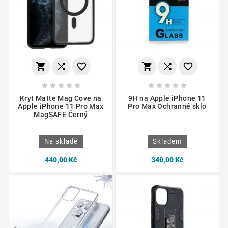
















Kryt Matte Mag Cove na
9H na Apple iPhone 11
Apple iPhone 11 Pro Max
Pro Max Ochranné sklo
MagSAFE Černý
Na skladě
Skladem
440,00 Kč
340,00 Kč