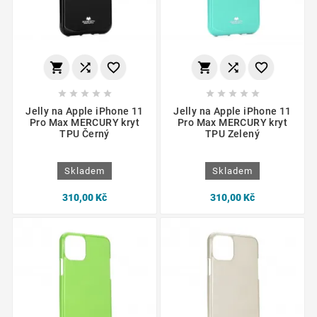
















Jelly na Apple iPhone 11
Jelly na Apple iPhone 11
Pro Max MERCURY kryt
Pro Max MERCURY kryt
TPU Černý
TPU Zelený
Skladem
Skladem
310,00 Kč
310,00 Kč