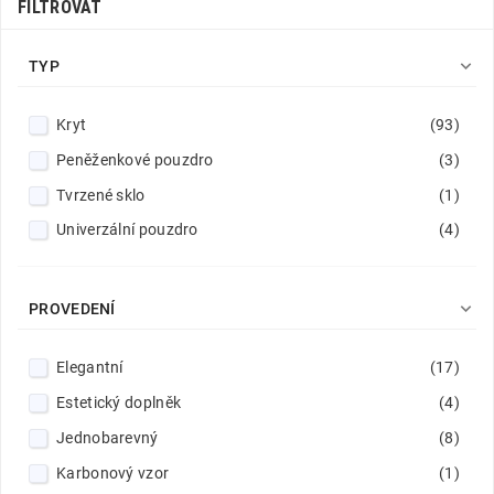
FILTROVAT

TYP
Kryt
(93)
Peněženkové pouzdro
(3)
Tvrzené sklo
(1)
Univerzální pouzdro
(4)

PROVEDENÍ
Elegantní
(17)
Estetický doplněk
(4)
Jednobarevný
(8)
Karbonový vzor
(1)