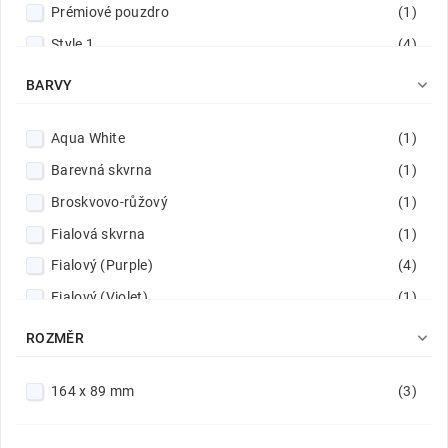
Prémiové pouzdro
(1)
Style 1
(4)
Style 2
(4)

BARVY
Style 3
(4)
Aqua White
(1)
Style 4
(4)
Barevná skvrna
(1)
Stylový
(8)
Broskvovo-růžový
(1)
Fialová skvrna
(1)
Fialový (Purple)
(4)
Fialový (Violet)
(1)
Hluboká fialová
(2)

ROZMĚR
Indigový modrý
(1)
164 x 89 mm
(3)
Levandulový
(1)
Limetkově zelený
(1)