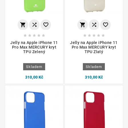
















Jelly na Apple iPhone 11
Jelly na Apple iPhone 11
Pro Max MERCURY kryt
Pro Max MERCURY kryt
TPU Zelený
TPU Zlatý
Skladem
Skladem
310,00 Kč
310,00 Kč