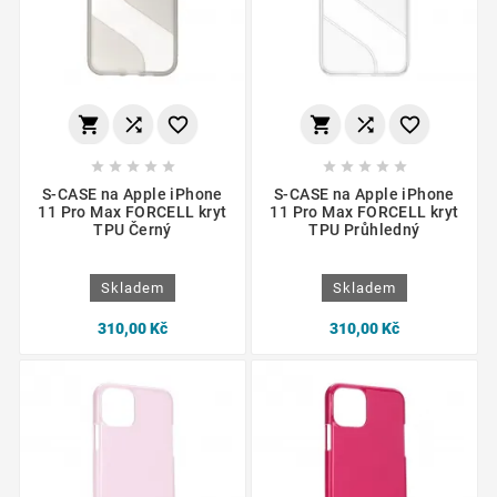
















S-CASE na Apple iPhone
S-CASE na Apple iPhone
11 Pro Max FORCELL kryt
11 Pro Max FORCELL kryt
TPU Černý
TPU Průhledný
Skladem
Skladem
310,00 Kč
310,00 Kč