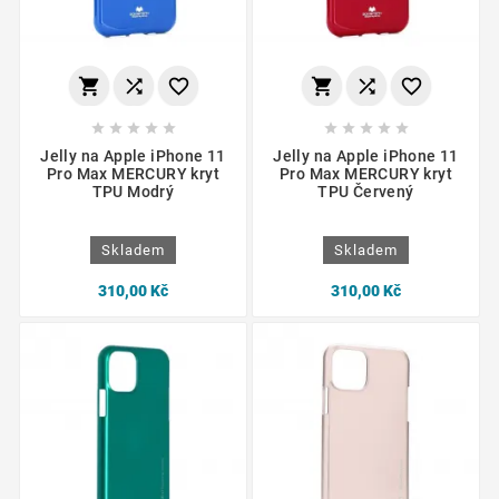
















Jelly na Apple iPhone 11
Jelly na Apple iPhone 11
Pro Max MERCURY kryt
Pro Max MERCURY kryt
TPU Modrý
TPU Červený
Skladem
Skladem
310,00 Kč
310,00 Kč