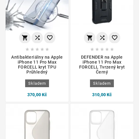
















Antibakteriálny na Apple
DEFENDER na Apple
iPhone 11 Pro Max
iPhone 11 Pro Max
FORCELL kryt TPU
FORCELL Tvrzený kryt
Průhledný
Černý
Skladem
Skladem
370,00 Kč
310,00 Kč