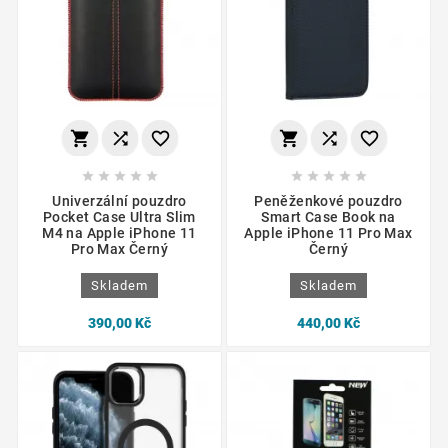
















Univerzální pouzdro
Peněženkové pouzdro
Pocket Case Ultra Slim
Smart Case Book na
M4 na Apple iPhone 11
Apple iPhone 11 Pro Max
Pro Max Černý
Černý
Skladem
Skladem
390,00 Kč
440,00 Kč