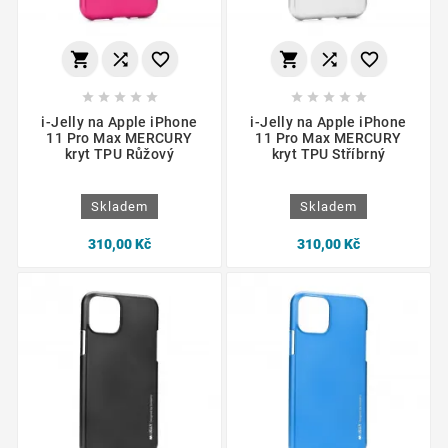
















i-Jelly na Apple iPhone
i-Jelly na Apple iPhone
11 Pro Max MERCURY
11 Pro Max MERCURY
kryt TPU Růžový
kryt TPU Stříbrný
Skladem
Skladem
310,00 Kč
310,00 Kč