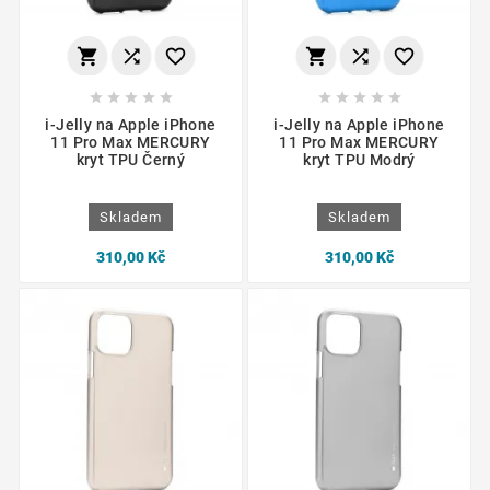
















i-Jelly na Apple iPhone
i-Jelly na Apple iPhone
11 Pro Max MERCURY
11 Pro Max MERCURY
kryt TPU Černý
kryt TPU Modrý
Skladem
Skladem
310,00 Kč
310,00 Kč