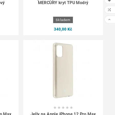

ový
MERCURY kryt TPU Modrý


Skladem
340,00 Kč









ro Max
Jelly na Apple iPhone 12 Pro Max