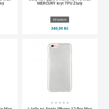
ný
MERCURY kryt TPU Zlatý
Skladem
340,00 Kč









Pro Max
i-Jelly na Apple iPhone 12 Pro Max