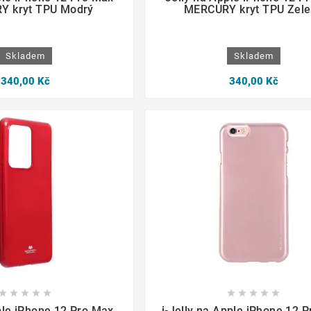
Y kryt TPU Modrý
MERCURY kryt TPU Zele
Skladem
Skladem
340,00 Kč
340,00 Kč

















ple iPhone 12 Pro Max
i-Jelly na Apple iPhone 12 