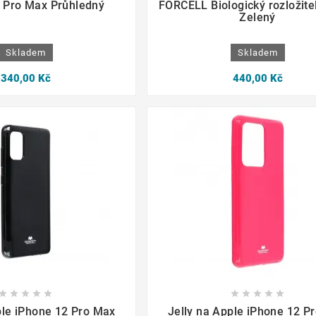
 Pro Max Průhledný
FORCELL Biologický rozložite
Zelený
Skladem
Skladem
340,00 Kč
440,00 Kč

















ple iPhone 12 Pro Max
Jelly na Apple iPhone 12 P