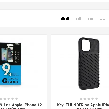
y

















 9H na Apple iPhone 12
Kryt THUNDER na Apple iPh