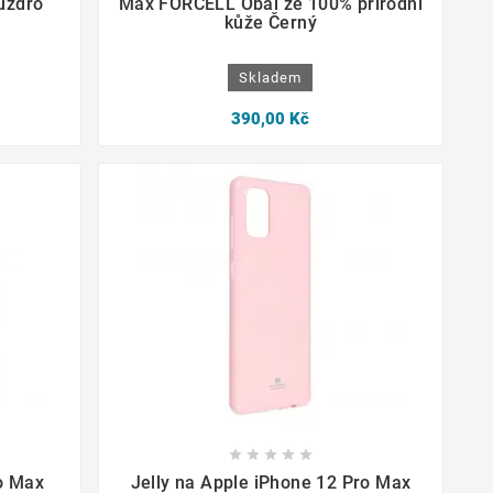
uzdro
Max FORCELL Obal ze 100% přírodní
kůže Černý
Skladem
390,00 Kč









o Max
Jelly na Apple iPhone 12 Pro Max