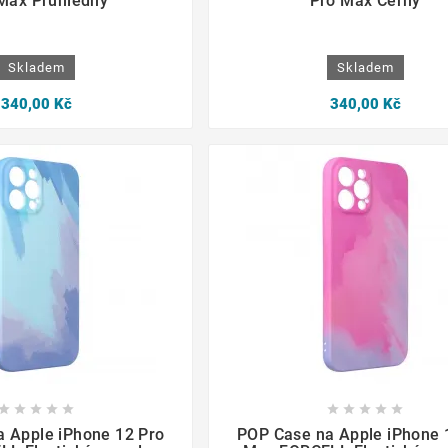
Max Průhledný
Pro Max Černý
Skladem
Skladem
340,00 Kč
340,00 Kč

















 Apple iPhone 12 Pro
POP Case na Apple iPhone 