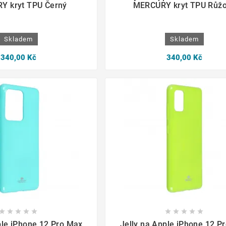
Y kryt TPU Černý
MERCURY kryt TPU Růž
Skladem
Skladem
340,00 Kč
340,00 Kč

















ple iPhone 12 Pro Max
Jelly na Apple iPhone 12 P