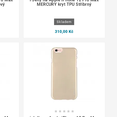
ový
MERCURY kryt TPU Stříbrný
Skladem
310,00 Kč








