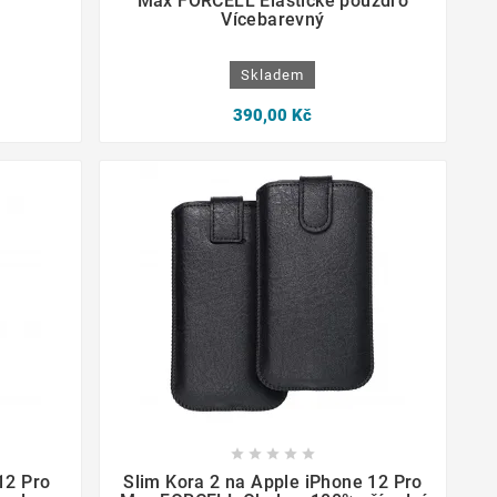
Max FORCELL Elastické pouzdro
Vícebarevný
Skladem
390,00 Kč









12 Pro
Slim Kora 2 na Apple iPhone 12 Pro