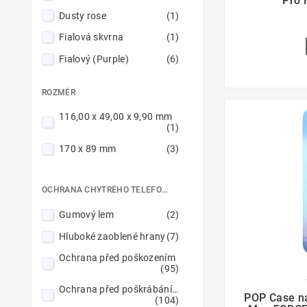
Pro 
Dusty rose
(1)
Fialová skvrna
(1)
Fialový (Purple)
(6)
Fialový (Violet)
(1)
ROZMĚR
Hluboká fialová
(2)
116,00 x 49,00 x 9,90 mm
Hnědý
(2)
(1)
Indigový modrý
(1)
170 x 89 mm
(3)
Levandulový
(1)
Limetkově zelený
(1)
OCHRANA CHYTRÉHO TELEFONU
Modrá skvrna
(1)
Gumový lem
(2)
Modrý
(5)
Hluboké zaoblené hrany
(7)
Mátový
(1)
Ochrana před poškozením
(95)
Nebesky modrý
(1)

Ochrana před poškrábáním
POP Case na
Námořnická modrá
(1)
(104)