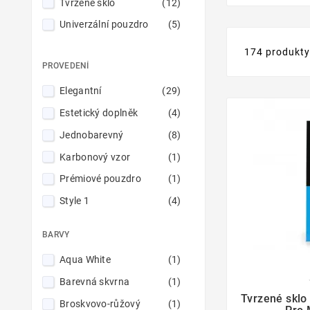
Tvrzené sklo
(12)
Univerzální pouzdro
(5)
174 produkt
PROVEDENÍ
Elegantní
(29)
Estetický doplněk
(4)
Jednobarevný
(8)
Karbonový vzor
(1)
Prémiové pouzdro
(1)
Style 1
(4)
Style 2
(4)
BARVY
Style 3
(4)
Aqua White
(1)
Style 4
(4)
Barevná skvrna
(1)

Stylový
(6)
Tvrzené sklo
Broskvovo-růžový
(1)