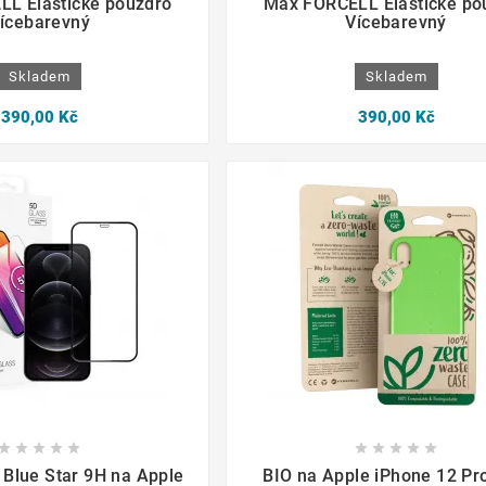
L Elastické pouzdro
Max FORCELL Elastické po
ícebarevný
Vícebarevný
Skladem
Skladem
390,00 Kč
390,00 Kč

















 Blue Star 9H na Apple
BIO na Apple iPhone 12 Pr