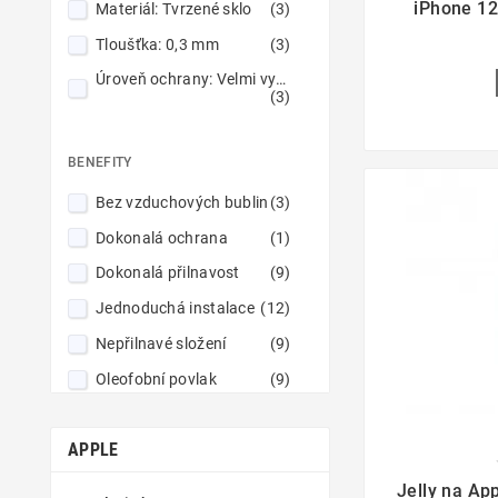
iPhone 12
Materiál: Tvrzené sklo
(3)
Tmavě zelený
(1)
Tloušťka: 0,3 mm
(3)
Tmavší modrý
(6)
Úroveň ochrany: Velmi vysoká
Vinově červený
(1)
(3)
Zelený
(3)
Zlatý
(2)
BENEFITY
Zářivý růžový
(3)
Bez vzduchových bublin
(3)
Černý
(33)
Dokonalá ochrana
(1)
Červený
(5)
Dokonalá přilnavost
(9)
Červený / Námořnická modrá
Jednoduchá instalace
(12)
(1)
Nepřilnavé složení
(9)
Šedý
(3)
Oleofobní povlak
(9)
Tenké a robustní
(12)
APPLE
Tvrzené sklo 9H
(9)

Vynikající čistota obrazu
Jelly na Ap