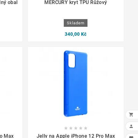
lný obal
MERCURY kryt TPU Růžový
Skladem
340,00 Kč











ro Max
Jelly na Apple iPhone 12 Pro Max