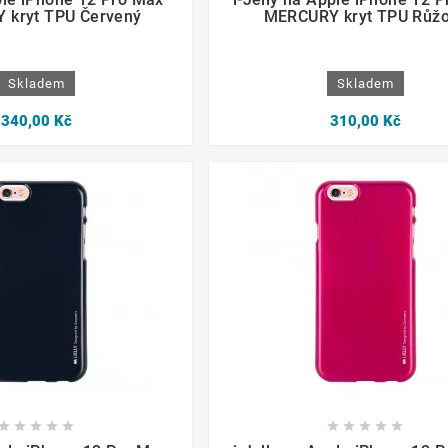
 kryt TPU Červený
MERCURY kryt TPU Růž
Skladem
Skladem
340,00 Kč
310,00 Kč
















