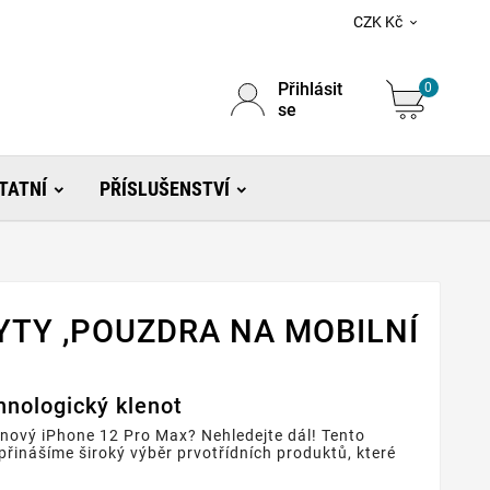
CZK Kč

Přihlásit
0
se
TATNÍ
PŘÍSLUŠENSTVÍ
YTY ,POUZDRA NA MOBILNÍ
hnologický klenot
 nový iPhone 12 Pro Max? Nehledejte dál! Tento
 přinášíme široký výběr prvotřídních produktů, které