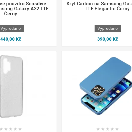
é pouzdro Sensitive
Kryt Carbon na Samsung Gal
msung Galaxy A32 LTE
LTE Elegantní Černý
Černý
Vyprodáno
Vyprodáno
440,00 Kč
390,00 Kč









