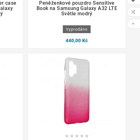

er case
Peněženkové pouzdro Sensitive
alaxy
Book na Samsung Galaxy A32 LTE

ný
Světle modrý

Vyprodáno
440,00 Kč








