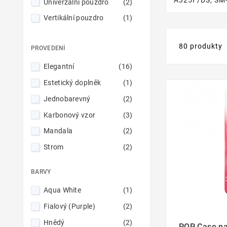
A325F/DS, SM-
Univerzální pouzdro
(2)
Vertikální pouzdro
(1)
80 produkty
PROVEDENÍ
Elegantní
(16)
Estetický doplněk
(1)
Jednobarevný
(2)
Karbonový vzor
(3)
Mandala
(2)
Strom
(2)
Stylový
(1)
BARVY
Uhlíkové vlákno
(5)
Aqua White
(1)
Fialový (Purple)
(2)

Hnědý
(2)
POP Case n