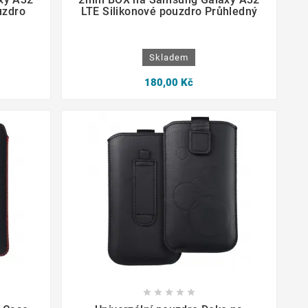
uzdro
LTE Silikonové pouzdro Průhledný
Skladem
180,00 Kč








