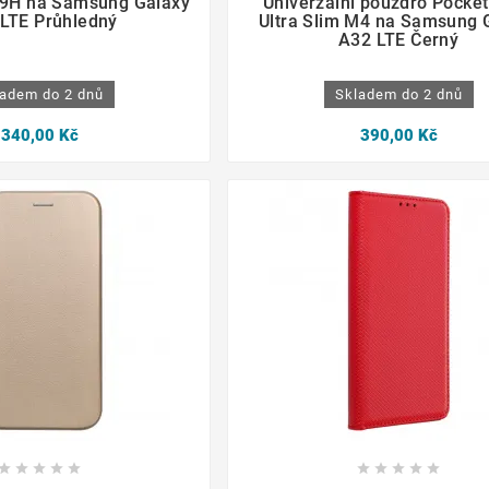
 9H na Samsung Galaxy
Univerzální pouzdro Pocke
LTE Průhledný
Ultra Slim M4 na Samsung 
A32 LTE Černý
adem do 2 dnů
Skladem do 2 dnů
340,00 Kč
390,00 Kč
















