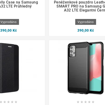
elly Case na Samsung
Peněženkové pouzdro Leath
A32 LTE Průhledný
SMART PRO na Samsung G
A32 LTE Elegantní Čer
Vyprodáno
Vyprodáno
390,00 Kč
390,00 Kč
















