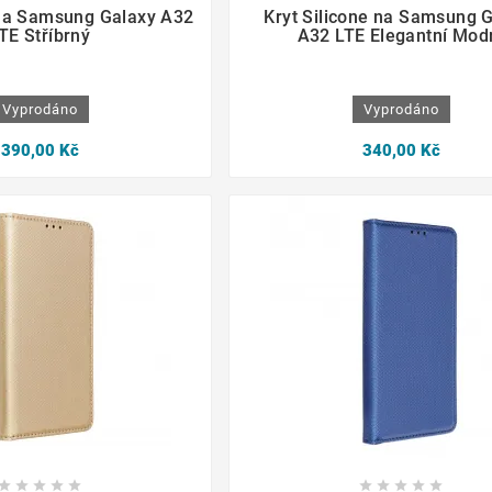







 na Samsung Galaxy A32
Kryt Silicone na Samsung 
TE Stříbrný
A32 LTE Elegantní Mod
Vyprodáno
Vyprodáno
390,00 Kč
340,00 Kč









