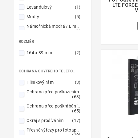
LTE FORCEL
Levandulový
(1)
V
Modrý
(5)
Námořnická modrá / Limetkovo zelený
(1)
Průhledný
(10)
ROZMĚR
Pudrově růžový
(1)
164 x 89 mm
(2)
Purpurový
(2)
Přehledný a růžový
(1)
OCHRANA CHYTRÉHO TELEFONU
Růžovo-zlatý
(2)
Hliníkový rám
(3)
Růžový
(1)
Ochrana před poškozením
(63)
Stříbrný
(1)
Ochrana před poškrábáním
Světle modrý
(2)
(65)
Světle růžový
(1)
Okraj s prošíváním
(17)
Světle zelený
(1)
Přesné výřezy pro fotoaparáty

(19)