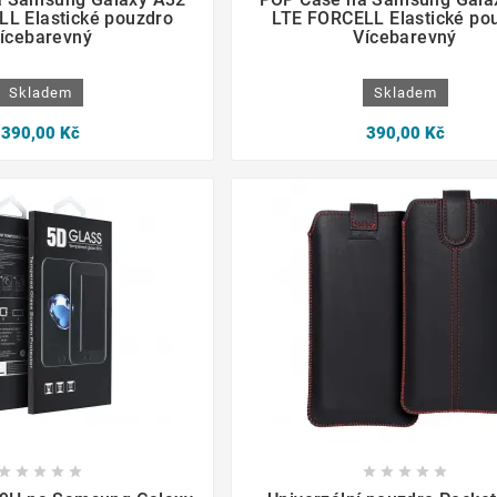
L Elastické pouzdro
LTE FORCELL Elastické po
ícebarevný
Vícebarevný
Skladem
Skladem
390,00 Kč
390,00 Kč
















