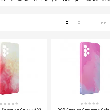
A325M a SM-A325N a chránily váš telefon před nástrahami ka

















a Samsung Galaxy A32
POP Case na Samsung Gala