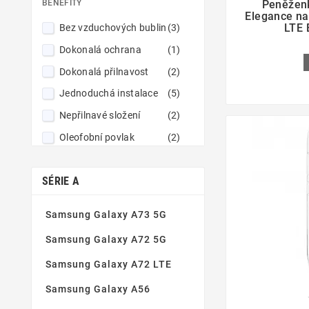
Peněžen
BENEFITY
Elegance n
LTE 
Bez vzduchových bublin
(3)
Dokonalá ochrana
(1)
Dokonalá přilnavost
(2)
Jednoduchá instalace
(5)
Nepřilnavé složení
(2)
Oleofobní povlak
(2)
Tenké a robustní
(5)
SÉRIE A
Tvrzené sklo 9H
(2)
Vynikající čistota obrazu
(2)
Samsung Galaxy A73 5G
Zaoblené hrany
(5)
Samsung Galaxy A72 5G
Samsung Galaxy A72 LTE
Samsung Galaxy A56
