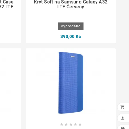
t Case
Kryt Soft na Samsung Galaxy A32
32 LTE
LTE Červený
Vyprodáno
390,00 Kč










