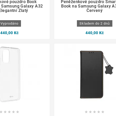
kové pouzdro Book
Peněženkové pouzdro Smar
a Samsung Galaxy A32
Book na Samsung Galaxy A
Elegantní Zlatý
Červený
Vyprodáno
Skladem do 2 dnů
440,00 Kč
440,00 Kč
















