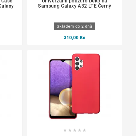
t Case
Univerzální pouzdro Deko na
Galaxy
Samsung Galaxy A32 LTE Černý
Skladem do 2 dnů
310,00 Kč








