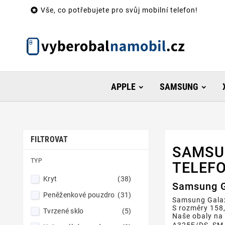

Vše, co potřebujete pro svůj mobilní telefon!
APPLE
SAMSUNG
FILTROVAT
SAMSUN
TYP
TELEFO
Kryt
(38)
Samsung Ga
Peněženkové pouzdro
(31)
Samsung Galaxy
S rozměry 158,
Tvrzené sklo
(5)
Naše obaly na 