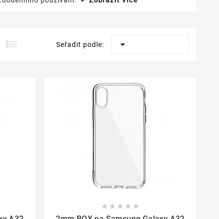
Zobrazit více
ždodenního používání.

Seřadit podle:









xy A32
2mm BOX na Samsung Galaxy A32