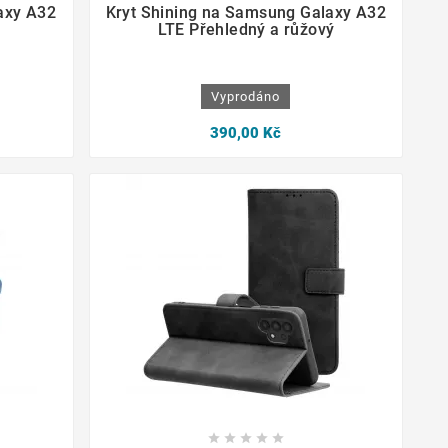
axy A32
Kryt Shining na Samsung Galaxy A32
LTE Přehledný a růžový
Vyprodáno
390,00 Kč




