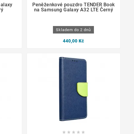




Galaxy
Peněženkové pouzdro TENDER Book
rý
na Samsung Galaxy A32 LTE Černý
Skladem do 2 dnů
440,00 Kč




