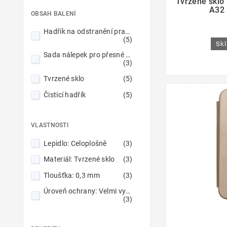
Tvrzené sklo
Tmavě modrý
(1)
A32 
Vyvýšené okraje
(19)
OBSAH BALENÍ
Tmavě zelený
(2)
Vyztužené rohy
(3)
Hadřík na odstranění prachu
Tmavší modrý
(1)
(5)
Vyztužené ráfky
(7)
Skl
Zelený
(5)
Sada nálepek pro přesné umístění
Zesílené lemy
(9)
(3)
Zlatý
(2)
Zvýšená hrana pro fotoaparáty
Tvrzené sklo
(5)
Černý
(22)
(12)
Čistící hadřík
(5)
Červený
(3)
Červený / Námořnická modrá
(1)
VLASTNOSTI
Žlutý
(1)
Lepidlo: Celoplošně
(3)
Materiál: Tvrzené sklo
(3)
Tloušťka: 0,3 mm
(3)
Úroveň ochrany: Velmi vysoká
(3)
