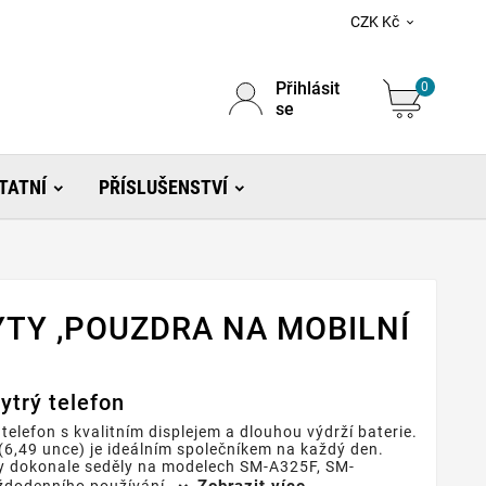
CZK Kč

Přihlásit
0
se
TATNÍ
PŘÍSLUŠENSTVÍ
YTY ,POUZDRA NA MOBILNÍ
ytrý telefon
elefon s kvalitním displejem a dlouhou výdrží baterie.
 (6,49 unce) je ideálním společníkem na každý den.
aby dokonale seděly na modelech SM-A325F, SM-