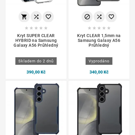
















Kryt SUPER CLEAR
Kryt CLEAR 1,5mm na
HYBRID na Samsung
Samsung Galaxy A56
Galaxy A56 Průhledný
Průhledný
Skladem do 2 dnů
Vyprodáno
390,00 Kč
340,00 Kč