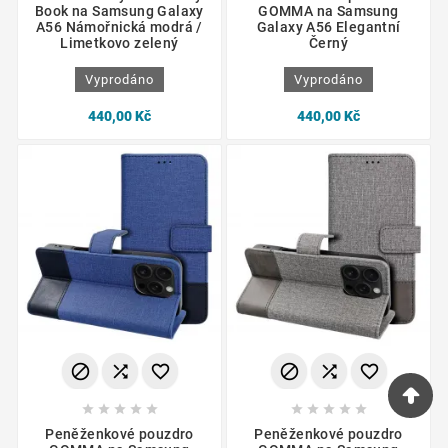
Book na Samsung Galaxy
GOMMA na Samsung
A56 Námořnická modrá /
Galaxy A56 Elegantní
Limetkovo zelený
Černý
Vyprodáno
Vyprodáno
440,00 Kč
440,00 Kč
















Peněženkové pouzdro
Peněženkové pouzdro