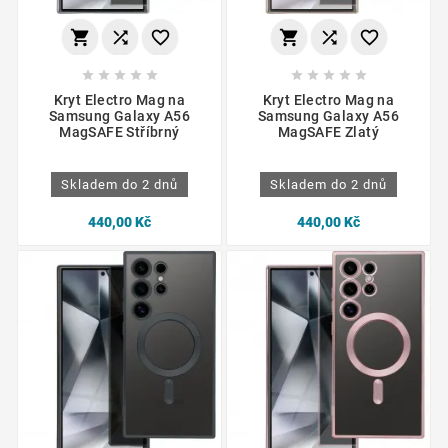
















Kryt Electro Mag na
Kryt Electro Mag na
Samsung Galaxy A56
Samsung Galaxy A56
MagSAFE Stříbrný
MagSAFE Zlatý
Skladem do 2 dnů
Skladem do 2 dnů
440,00 Kč
440,00 Kč