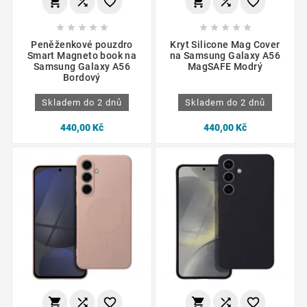
















Peněženkové pouzdro
Kryt Silicone Mag Cover
Smart Magneto book na
na Samsung Galaxy A56
Samsung Galaxy A56
MagSAFE Modrý
Bordový
Skladem do 2 dnů
Skladem do 2 dnů
440,00 Kč
440,00 Kč





