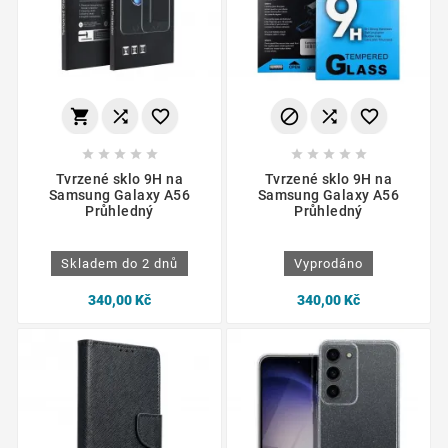
















Tvrzené sklo 9H na
Tvrzené sklo 9H na
Samsung Galaxy A56
Samsung Galaxy A56
Průhledný
Průhledný
Skladem do 2 dnů
Vyprodáno
340,00 Kč
340,00 Kč