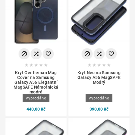
















Kryt Gentleman Mag
Kryt Neo na Samsung
Cover na Samsung
Galaxy A56 MagSAFE
Galaxy A56 Elegantní
Modrý
MagSAFE Námořnická
modrá
Vyprodáno
Vyprodáno
440,00 Kč
390,00 Kč