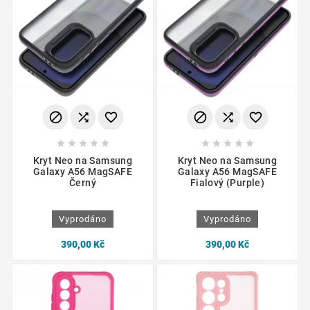
















Kryt Neo na Samsung
Kryt Neo na Samsung
Galaxy A56 MagSAFE
Galaxy A56 MagSAFE
Černý
Fialový (Purple)
Vyprodáno
Vyprodáno
390,00 Kč
390,00 Kč