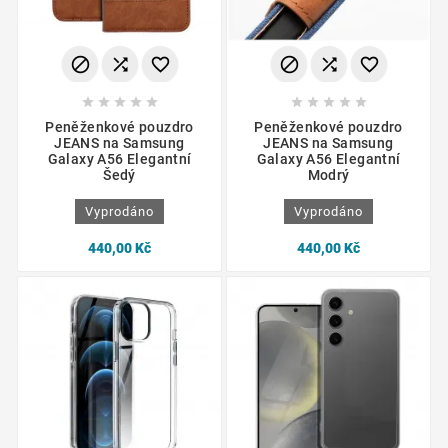
















Peněženkové pouzdro
Peněženkové pouzdro
JEANS na Samsung
JEANS na Samsung
Galaxy A56 Elegantní
Galaxy A56 Elegantní
Šedý
Modrý
Vyprodáno
Vyprodáno
440,00 Kč
440,00 Kč