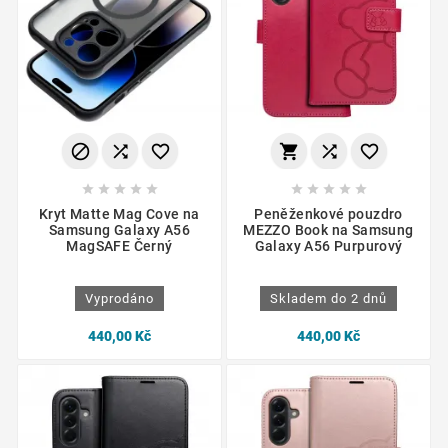
















Kryt Matte Mag Cove na
Peněženkové pouzdro
Samsung Galaxy A56
MEZZO Book na Samsung
MagSAFE Černý
Galaxy A56 Purpurový
Vyprodáno
Skladem do 2 dnů
440,00 Kč
440,00 Kč