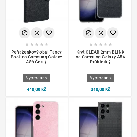
















Peňaženkový obal Fancy
Kryt CLEAR 2mm BLINK
Book na Samsung Galaxy
na Samsung Galaxy A56
A56 Černý
Průhledný
Vyprodáno
Vyprodáno
440,00 Kč
340,00 Kč