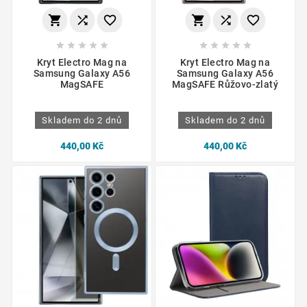
















Kryt Electro Mag na
Kryt Electro Mag na
Samsung Galaxy A56
Samsung Galaxy A56
MagSAFE
MagSAFE Růžovo-zlatý
Skladem do 2 dnů
Skladem do 2 dnů
440,00 Kč
440,00 Kč