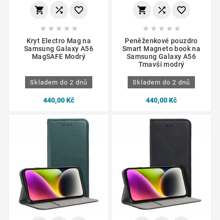
















Kryt Electro Mag na
Peněženkové pouzdro
Samsung Galaxy A56
Smart Magneto book na
MagSAFE Modrý
Samsung Galaxy A56
Tmavší modrý
Skladem do 2 dnů
Skladem do 2 dnů
440,00 Kč
440,00 Kč