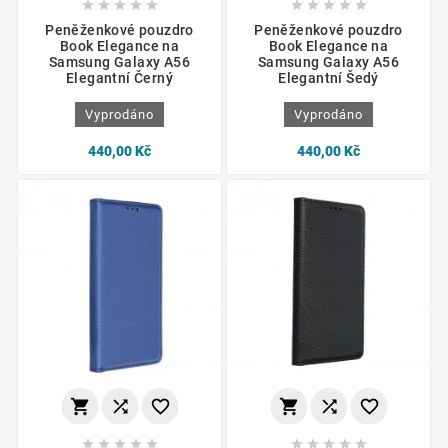










Peněženkové pouzdro
Peněženkové pouzdro
Book Elegance na
Book Elegance na
Samsung Galaxy A56
Samsung Galaxy A56
Elegantní Černý
Elegantní Šedý
Vyprodáno
Vyprodáno
440,00 Kč
440,00 Kč















