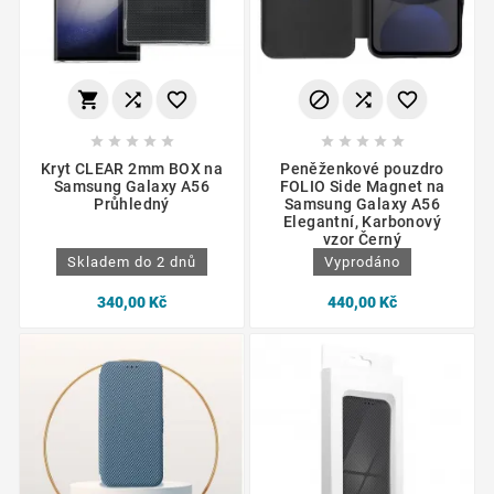
















Kryt CLEAR 2mm BOX na
Peněženkové pouzdro
Samsung Galaxy A56
FOLIO Side Magnet na
Průhledný
Samsung Galaxy A56
Elegantní, Karbonový
vzor Černý
Skladem do 2 dnů
Vyprodáno
340,00 Kč
440,00 Kč