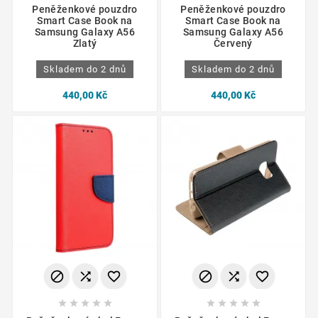
Peněženkové pouzdro
Peněženkové pouzdro
Smart Case Book na
Smart Case Book na
Samsung Galaxy A56
Samsung Galaxy A56
Zlatý
Červený
Skladem do 2 dnů
Skladem do 2 dnů
440,00 Kč
440,00 Kč















