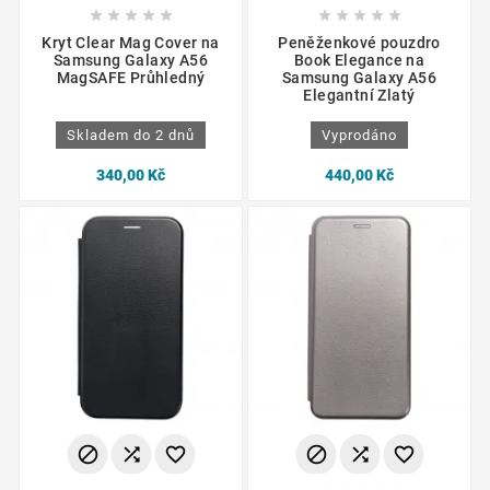










Kryt Clear Mag Cover na
Peněženkové pouzdro
Samsung Galaxy A56
Book Elegance na
MagSAFE Průhledný
Samsung Galaxy A56
Elegantní Zlatý
Skladem do 2 dnů
Vyprodáno
340,00 Kč
440,00 Kč





