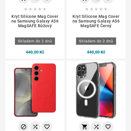










Kryt Silicone Mag Cover
Kryt Silicone Mag Cover
na Samsung Galaxy A56
na Samsung Galaxy A56
MagSAFE Růžový
MagSAFE Černý
Skladem do 2 dnů
Skladem do 2 dnů
440,00 Kč
440,00 Kč





