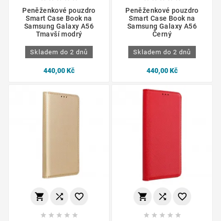
Peněženkové pouzdro
Peněženkové pouzdro
Smart Case Book na
Smart Case Book na
Samsung Galaxy A56
Samsung Galaxy A56
Tmavší modrý
Černý
Skladem do 2 dnů
Skladem do 2 dnů
440,00 Kč
440,00 Kč















