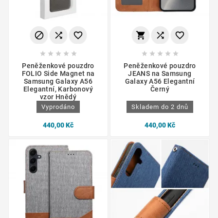
















Peněženkové pouzdro
Peněženkové pouzdro
FOLIO Side Magnet na
JEANS na Samsung
Samsung Galaxy A56
Galaxy A56 Elegantní
Elegantní, Karbonový
Černý
vzor Hnědý
Vyprodáno
Skladem do 2 dnů
440,00 Kč
440,00 Kč