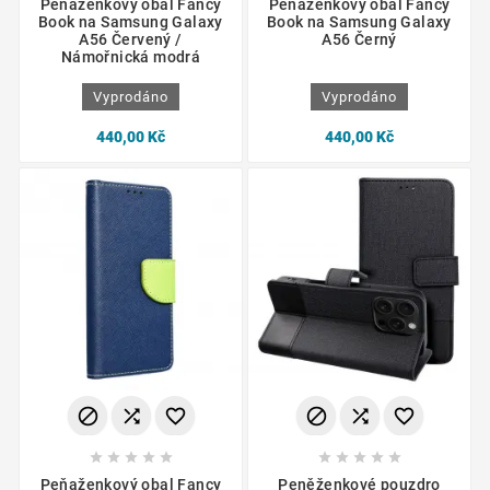
Peňaženkový obal Fancy
Peňaženkový obal Fancy
Book na Samsung Galaxy
Book na Samsung Galaxy
A56 Červený /
A56 Černý
Námořnická modrá
Vyprodáno
Vyprodáno
440,00 Kč
440,00 Kč
















Peňaženkový obal Fancy
Peněženkové pouzdro