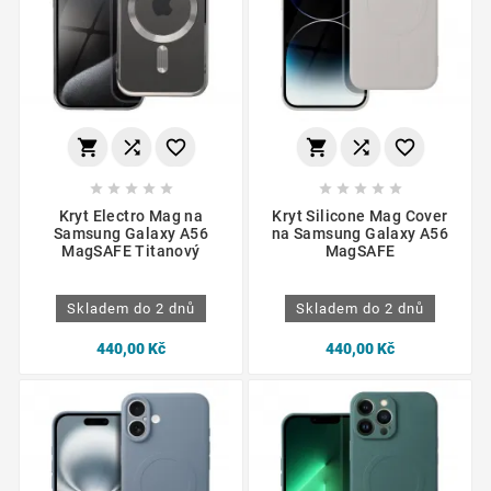
















Kryt Electro Mag na
Kryt Silicone Mag Cover
Samsung Galaxy A56
na Samsung Galaxy A56
MagSAFE Titanový
MagSAFE
Skladem do 2 dnů
Skladem do 2 dnů
440,00 Kč
440,00 Kč