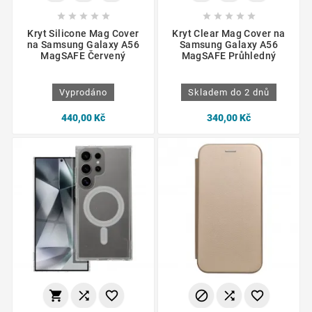










Kryt Silicone Mag Cover
Kryt Clear Mag Cover na
na Samsung Galaxy A56
Samsung Galaxy A56
MagSAFE Červený
MagSAFE Průhledný
Vyprodáno
Skladem do 2 dnů
440,00 Kč
340,00 Kč





