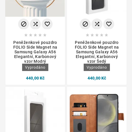
















Peněženkové pouzdro
Peněženkové pouzdro
FOLIO Side Magnet na
FOLIO Side Magnet na
Samsung Galaxy A56
Samsung Galaxy A56
Elegantní, Karbonový
Elegantní, Karbonový
vzor Modrý
vzor Šedý
Vyprodáno
Vyprodáno
440,00 Kč
440,00 Kč