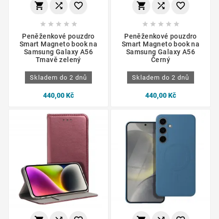
















Peněženkové pouzdro
Peněženkové pouzdro
Smart Magneto book na
Smart Magneto book na
Samsung Galaxy A56
Samsung Galaxy A56
Tmavě zelený
Černý
Skladem do 2 dnů
Skladem do 2 dnů
440,00 Kč
440,00 Kč