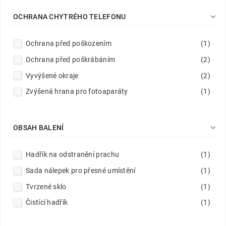

OCHRANA CHYTRÉHO TELEFONU
Ochrana před poškozením
(1)
Ochrana před poškrábáním
(2)
Vyvýšené okraje
(2)
Zvýšená hrana pro fotoaparáty
(1)

OBSAH BALENÍ
Hadřík na odstranění prachu
(1)
Sada nálepek pro přesné umístění
(1)
Tvrzené sklo
(1)
Čistící hadřík
(1)