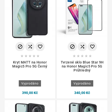
















Kryt MATT na Honor
Tvrzené sklo Blue Star 9H
Magic5 Pro 5G Černý
na Honor Magic5 Pro 5G
Průhledný
Vyprodáno
Vyprodáno
390,00 Kč
340,00 Kč