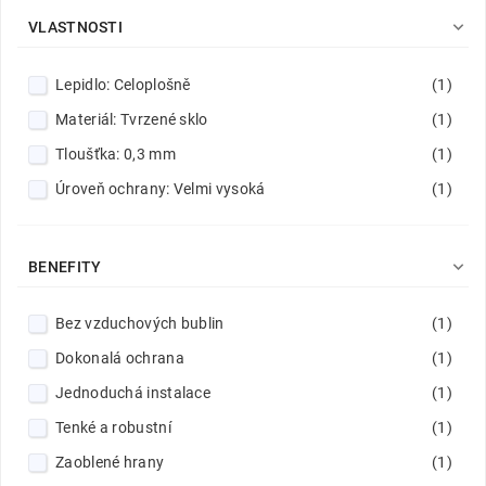

VLASTNOSTI
Lepidlo: Celoplošně
(1)
Materiál: Tvrzené sklo
(1)
Tloušťka: 0,3 mm
(1)
Úroveň ochrany: Velmi vysoká
(1)

BENEFITY
Bez vzduchových bublin
(1)
Dokonalá ochrana
(1)
Jednoduchá instalace
(1)
Tenké a robustní
(1)
Zaoblené hrany
(1)