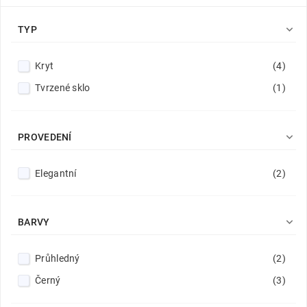

TYP
Kryt
(4)
Tvrzené sklo
(1)

PROVEDENÍ
Elegantní
(2)

BARVY
Průhledný
(2)
Černý
(3)