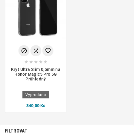








Kryt Ultra Slim 0,5mm na
Honor Magic5 Pro 5G
Průhledný
Vyprodáno
340,00 Kč
FILTROVAT