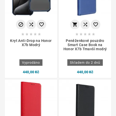
















Kryt Anti-Drop na Honor
Peněženkové pouzdro
X7b Modrý
Smart Case Book na
Honor X7b Tmavší modrý
Vyprodáno
Skladem do 2 dnů
440,00 Kč
440,00 Kč