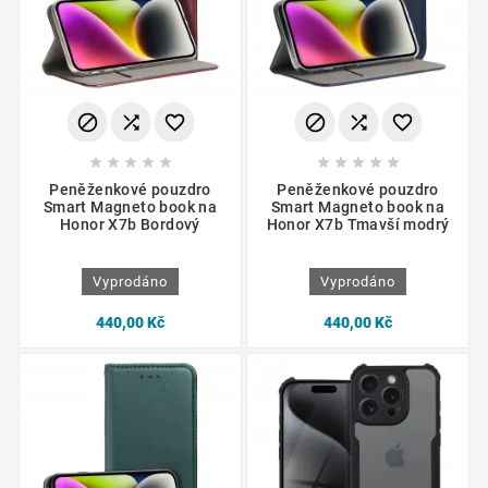
















Peněženkové pouzdro
Peněženkové pouzdro
Smart Magneto book na
Smart Magneto book na
Honor X7b Bordový
Honor X7b Tmavší modrý
Vyprodáno
Vyprodáno
440,00 Kč
440,00 Kč