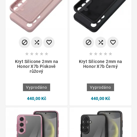
















Kryt Silicone 2mm na
Kryt Silicone 2mm na
Honor X7b Pískově
Honor X7b Černý
růžový
Vyprodáno
Vyprodáno
440,00 Kč
440,00 Kč