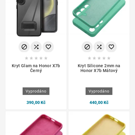
















Kryt Glam na Honor X7b
Kryt Silicone 2mm na
Černý
Honor X7b Mátový
Vyprodáno
Vyprodáno
390,00 Kč
440,00 Kč