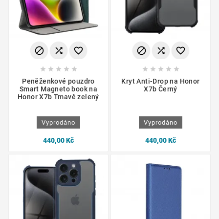
















Peněženkové pouzdro
Kryt Anti-Drop na Honor
Smart Magneto book na
X7b Černý
Honor X7b Tmavě zelený
Vyprodáno
Vyprodáno
440,00 Kč
440,00 Kč