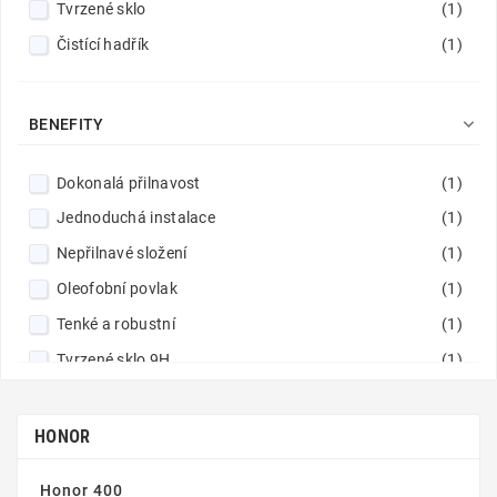
Tvrzené sklo
(1)
Čistící hadřík
(1)

BENEFITY
Dokonalá přilnavost
(1)
Jednoduchá instalace
(1)
Nepřilnavé složení
(1)
Oleofobní povlak
(1)
Tenké a robustní
(1)
Tvrzené sklo 9H
(1)
Vynikající čistota obrazu
(1)
Zaoblené hrany
(1)
HONOR
Honor 400