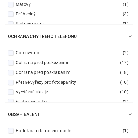
Mátový
(1)
Průhledný
(3)
Pískově růžový
(1)
Růžový
(1)

OCHRANA CHYTRÉHO TELEFONU
Starorůžová
(1)
Gumový lem
(2)
Tmavě zelený
(1)
Ochrana před poškozením
(17)
Tmavší modrý
(2)
Ochrana před poškrábáním
(18)
Černý
(8)
Přesné výřezy pro fotoaparáty
(10)
Červený
(1)
Vyvýšené okraje
(10)
Vyztužené ráfky
(2)
Zesílené lemy
(3)

OBSAH BALENÍ
Zvýšená hrana pro fotoaparáty
(10)
Hadřík na odstranění prachu
(1)