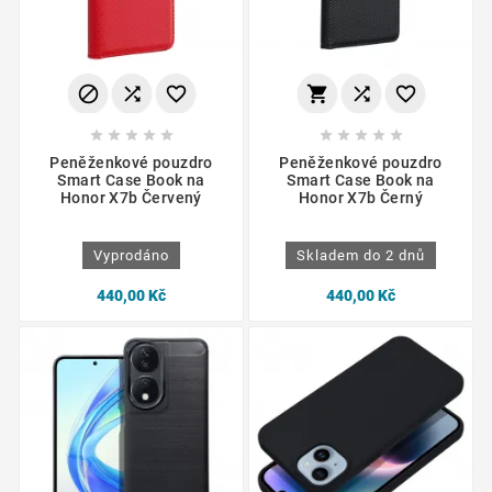
















Peněženkové pouzdro
Peněženkové pouzdro
Smart Case Book na
Smart Case Book na
Honor X7b Červený
Honor X7b Černý
Vyprodáno
Skladem do 2 dnů
440,00 Kč
440,00 Kč