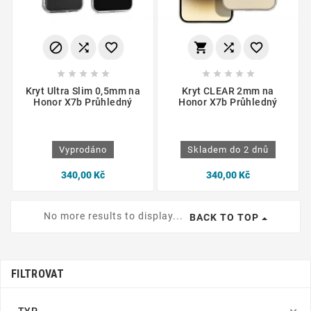
















Kryt Ultra Slim 0,5mm na
Kryt CLEAR 2mm na
Honor X7b Průhledný
Honor X7b Průhledný
Vyprodáno
Skladem do 2 dnů
340,00 Kč
340,00 Kč
No more results to display...
BACK TO TOP
FILTROVAT