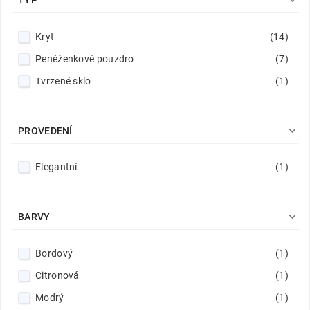

TYP
Kryt
(14)
Peněženkové pouzdro
(7)
Tvrzené sklo
(1)

PROVEDENÍ
Elegantní
(1)

BARVY
Bordový
(1)
Citronová
(1)
Modrý
(1)