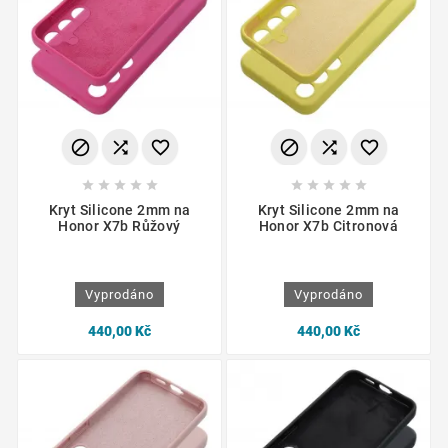
















Kryt Silicone 2mm na
Kryt Silicone 2mm na
Honor X7b Růžový
Honor X7b Citronová
Vyprodáno
Vyprodáno
440,00 Kč
440,00 Kč