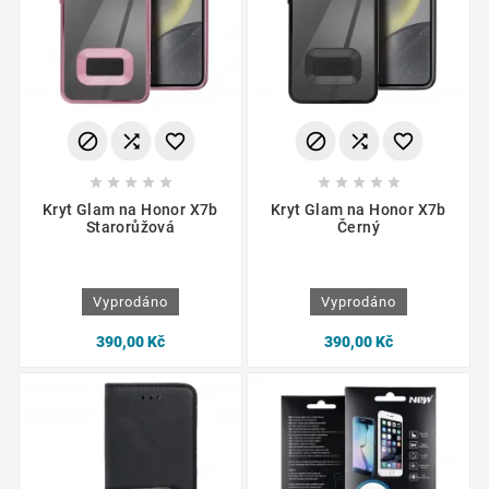
















Kryt Glam na Honor X7b
Kryt Glam na Honor X7b
Starorůžová
Černý
Vyprodáno
Vyprodáno
390,00 Kč
390,00 Kč