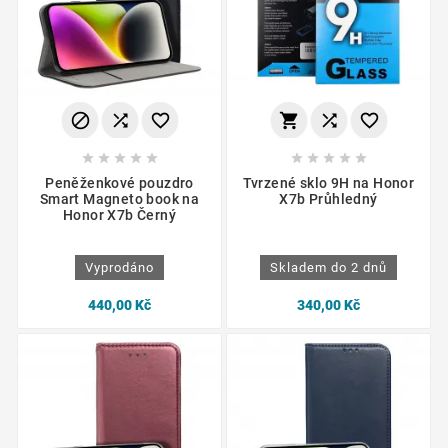
















Peněženkové pouzdro
Tvrzené sklo 9H na Honor
Smart Magneto book na
X7b Průhledný
Honor X7b Černý
Vyprodáno
Skladem do 2 dnů
440,00 Kč
340,00 Kč