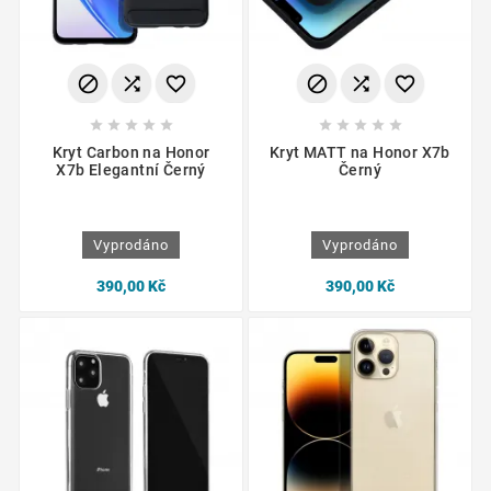
















Kryt Carbon na Honor
Kryt MATT na Honor X7b
X7b Elegantní Černý
Černý
Vyprodáno
Vyprodáno
390,00 Kč
390,00 Kč