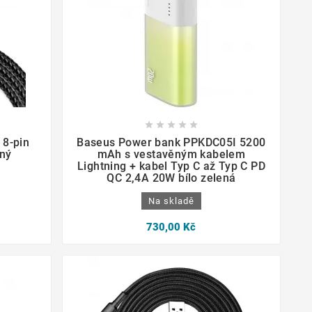









 8-pin
Baseus Power bank PPKDC05I 5200
ný
mAh s vestavěným kabelem
Lightning + kabel Typ C až Typ C PD
QC 2,4A 20W bílo zelená
Na skladě
730,00 Kč