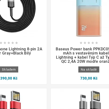

















hone Lightning 8-pin 2A
Baseus Power bank PPKDC0
r Gray+Black Bílý
mAh s vestavěným kabe
Lightning + kabel Typ C až T
QC 2,4A 20W modře oran
Skladem
Na skladě
390,00 Kč
730,00 Kč