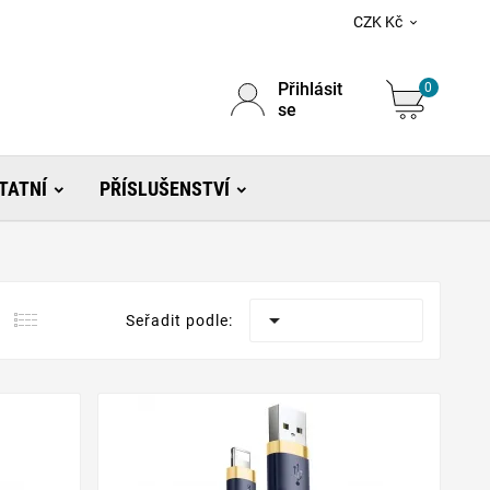
CZK Kč

Přihlásit
0
se
TATNÍ
PŘÍSLUŠENSTVÍ

Seřadit podle: