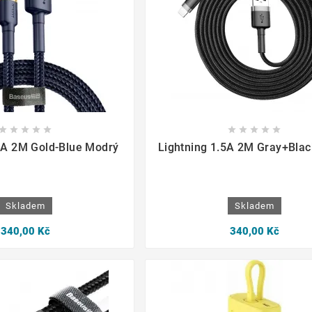

















5A 2M Gold-Blue Modrý
Lightning 1.5A 2M Gray+Blac
Skladem
Skladem
340,00 Kč
340,00 Kč