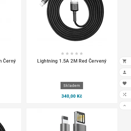









m Černý
Lightning 1.5A 2M Red Červený



Skladem

340,00 Kč
