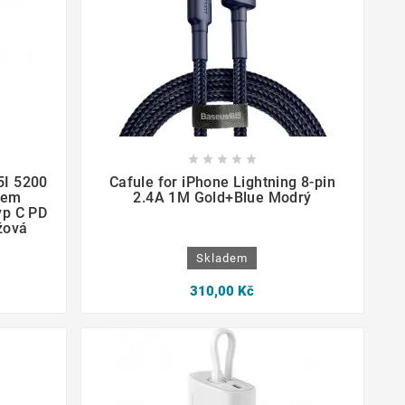









5I 5200
Cafule for iPhone Lightning 8-pin
lem
2.4A 1M Gold+Blue Modrý
yp C PD
žová
Skladem
310,00 Kč