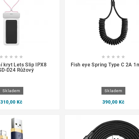

















í kryt Lets Slip IPX8
Fish eye Spring Type C 2A 1
SD-D24 Růžový
Skladem
Skladem
310,00 Kč
390,00 Kč