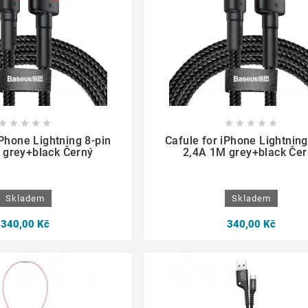

















iPhone Lightning 8-pin
Cafule for iPhone Lightning
 grey+black Černý
2,4A 1M grey+black Čer
Skladem
Skladem
340,00 Kč
340,00 Kč