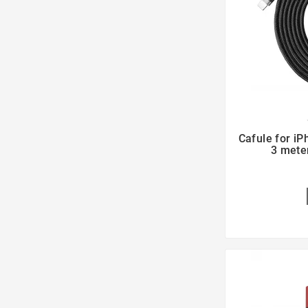

Cafule for iP
3 mete