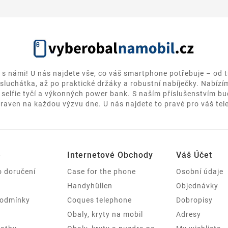
k s námi! U nás najdete vše, co váš smartphone potřebuje – od t
sluchátka, až po praktické držáky a robustní nabíječky. Nabízím
 selfie tyčí a výkonných power bank. S naším příslušenstvím bu
praven na každou výzvu dne. U nás najdete to pravé pro váš tel
e
Internetové Obchody
Váš Účet
o doručení
Case for the phone
Osobní údaje
Handyhüllen
Objednávky
podmínky
Coques telephone
Dobropisy
Obaly, kryty na mobil
Adresy