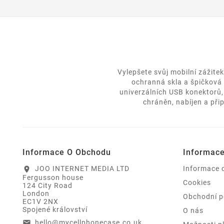
Vylepšete svůj mobilní zážite
ochranná skla a špičková 
univerzálních USB konektorů,
chráněn, nabíjen a při
Informace O Obchodu
Informac
JOO INTERNET MEDIA LTD
Informace 
location_on
Fergusson house
Cookies
124 City Road
London
Obchodní 
EC1V 2NX
Spojené království
O nás
hello@mycellphonecase.co.uk
email