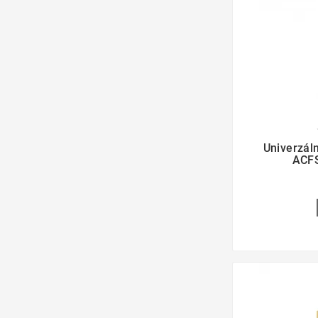

Univerzáln
ACF