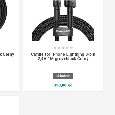









k Černý
Cafule for iPhone Lightning 8-pin
2,4A 1M grey+black Černý
Skladem
390,00 Kč