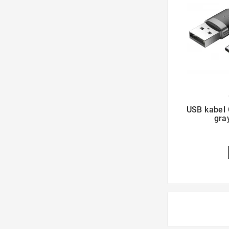

USB kabel 
gra