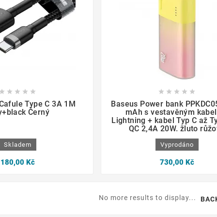

















Cafule Type C 3A 1M
Baseus Power bank PPKDC0
y+black Černý
mAh s vestavěným kabe
Lightning + kabel Typ C až T
QC 2,4A 20W. žluto růž
Skladem
Vyprodáno
180,00 Kč
730,00 Kč
No more results to display...
BAC