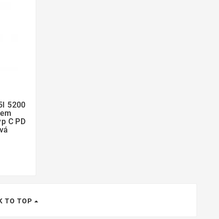
5I 5200
lem
yp C PD
ová
K TO TOP