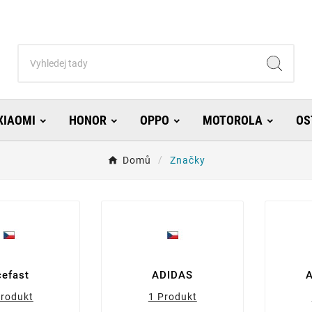
XIAOMI
HONOR
OPPO
MOTOROLA
OS
Domů
Značky
cefast
ADIDAS
A
Produkt
1 Produkt