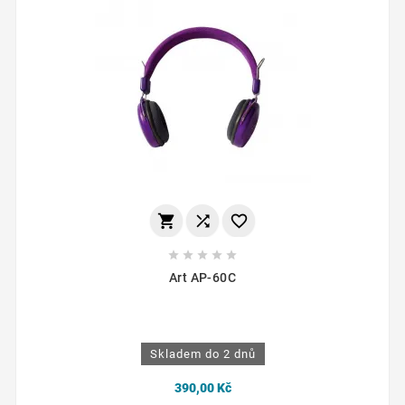








Art AP-60C
Skladem do 2 dnů
390,00 Kč