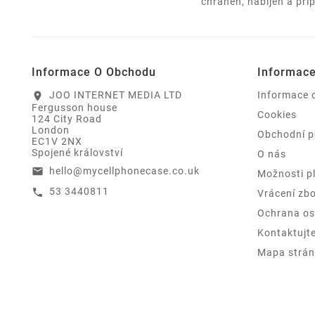
chráněn, nabíjen a při
Informace O Obchodu
Informac
JOO INTERNET MEDIA LTD
Informace 
location_on
Fergusson house
Cookies
124 City Road
London
Obchodní 
EC1V 2NX
Spojené království
O nás
hello@mycellphonecase.co.uk
email
Možnosti p
53 3440811
call
Vrácení zbo
Ochrana os
Kontaktujt
Mapa strán