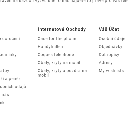
praven na každou výzvu dne. U nás najdete to pravé pro váš tel
e
Internetové Obchody
Váš Účet
o doručení
Case for the phone
Osobní údaje
Handyhüllen
Objednávky
podmínky
Coques telephone
Dobropisy
Obaly, kryty na mobil
Adresy
latby
Obaly, kryty a puzdra na
My wishlists
mobil
ží a peněz
obních údajů
e nás
ek