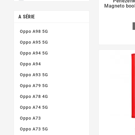
Peněženk
Magneto boo
Vynikající čistota obrazu
(1)
A SÉRIE
Zaoblené hrany
(1)
Oppo A98 5G
Oppo A95 5G
Oppo A94 5G
Oppo A94
Oppo A93 5G
Oppo A79 5G
Oppo A78 4G
Oppo A74 5G
Oppo A73
Oppo A73 5G
