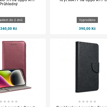
Průhledný
adem do 2 dnů
Vyprodáno
340,00 Kč
390,00 Kč
















