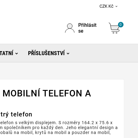
CZK Kč

Přihlásit
0
se
TATNÍ
PŘÍSLUŠENSTVÍ
 MOBILNÍ TELEFON A
trý telefon
telefon s velkým displejem. S rozměry 164.2 x 75.6 x
ím společníkem pro každý den. Jeho elegantní design a
 obalů na mobil, krytů na mobil a pouzder na mobil,