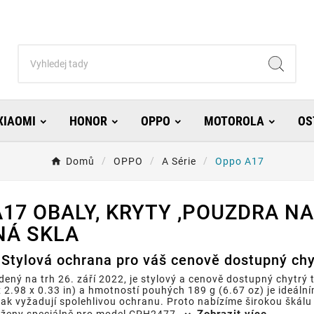
XIAOMI
HONOR
OPPO
MOTOROLA
OS
Domů
OPPO
A Série
Oppo A17
17 OBALY, KRYTY ,POUZDRA NA
NÁ SKLA
Stylová ochrana pro váš cenově dostupný chy
ený na trh 26. září 2022, je stylový a cenově dostupný chytrý 
 2.98 x 0.33 in) a hmotností pouhých 189 g (6.67 oz) je ideáln
však vyžadují spolehlivou ochranu. Proto nabízíme širokou škálu