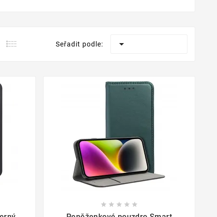

Seřadit podle:









erný
Peněženkové pouzdro Smart