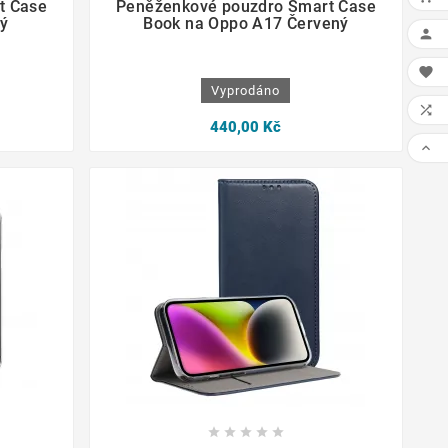
t Case
Peněženkové pouzdro Smart Case
ý
Book na Oppo A17 Červený


Vyprodáno

440,00 Kč









