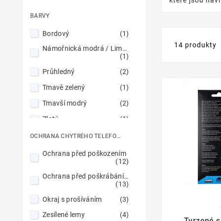
které jsou na
BARVY
Bordový
(1)
14 produkty
Námořnická modrá / Limetkovo zelený
(1)
Průhledný
(2)
Tmavě zelený
(1)
Tmavší modrý
(2)
Zlatý
(1)
Černý
(4)
OCHRANA CHYTRÉHO TELEFONU
Červený
(1)
Ochrana před poškozením
(12)
Červený / Námořnická modrá
(1)
Ochrana před poškrábáním
(13)
Okraj s prošíváním
(3)

Zesílené lemy
(4)
Tvrzené s