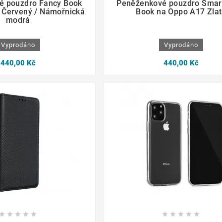
é pouzdro Fancy Book
Peněženkové pouzdro Smar
 Červený / Námořnická
Book na Oppo A17 Zlat
modrá
Vyprodáno
Vyprodáno
440,00 Kč
440,00 Kč
















