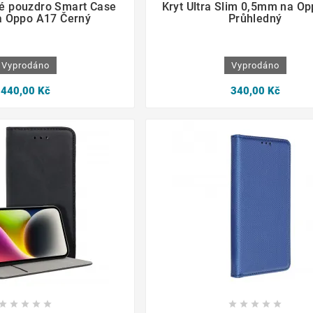
é pouzdro Smart Case
Kryt Ultra Slim 0,5mm na O
a Oppo A17 Černý
Průhledný
Vyprodáno
Vyprodáno
440,00 Kč
340,00 Kč
















