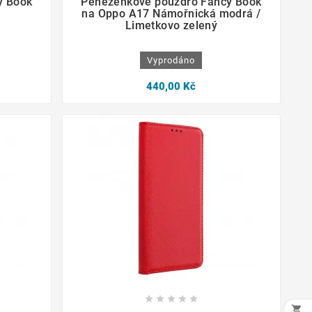
y Book
Peněženkové pouzdro Fancy Book
na Oppo A17 Námořnická modrá /
Limetkovo zelený
Vyprodáno
440,00 Kč









