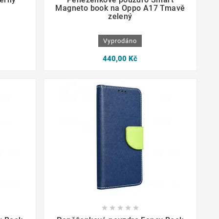
Magneto book na Oppo A17 Tmavě
zelený
Vyprodáno
440,00 Kč








