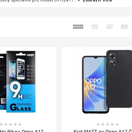
Zobrazit více
vrženy speciálně pro model CPH2477.

















klo 9H na Oppo A17
Kryt MATT na Oppo A17 Č