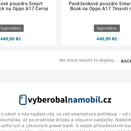
ové pouzdro Smart
Peněženkové pouzdro Smar
ok na Oppo A17 Černý
Book na Oppo A17 Tmavší 
Vyprodáno
Vyprodáno
440,00 Kč
440,00 Kč
No more results to display...
BAC
k s námi! U nás najdete vše, co váš smartphone potřebuje – od t
sluchátka, až po praktické držáky a robustní nabíječky. Nabízím
 selfie tyčí a výkonných power bank. S naším příslušenstvím bu