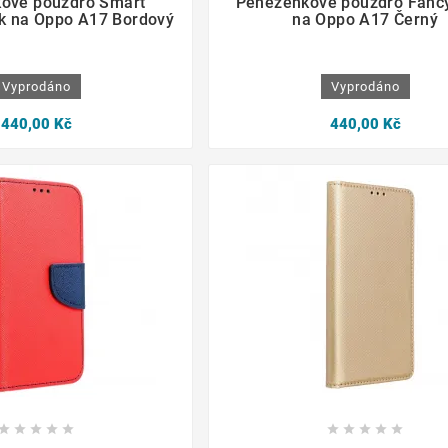
ové pouzdro Smart
Peněženkové pouzdro Fanc
k na Oppo A17 Bordový
na Oppo A17 Černý
Vyprodáno
Vyprodáno
440,00 Kč
440,00 Kč
















