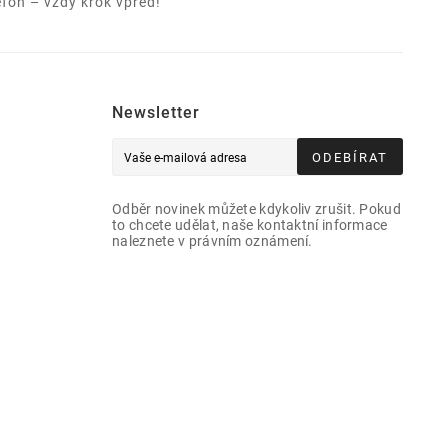
efon – vždy krok vpřed!
Newsletter
ODEBÍRAT
Odběr novinek můžete kdykoliv zrušit. Pokud
to chcete udělat, naše kontaktní informace
naleznete v právním oznámení.