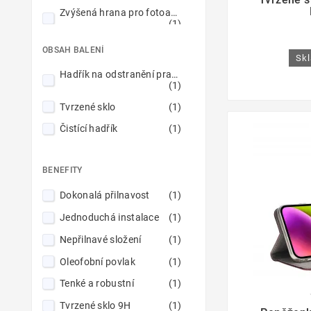
Zvýšená hrana pro fotoaparáty
(1)
OBSAH BALENÍ
Skl
Hadřík na odstranění prachu
(1)
Tvrzené sklo
(1)
Čistící hadřík
(1)
BENEFITY
Dokonalá přilnavost
(1)
Jednoduchá instalace
(1)
Nepřilnavé složení
(1)
Oleofobní povlak
(1)
Tenké a robustní
(1)

Tvrzené sklo 9H
(1)