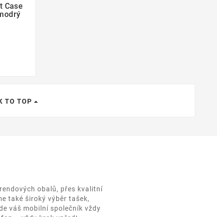
t Case
modrý
K TO TOP
rendových obalů, přes kvalitní
e také široký výběr tašek,
de váš mobilní společník vždy