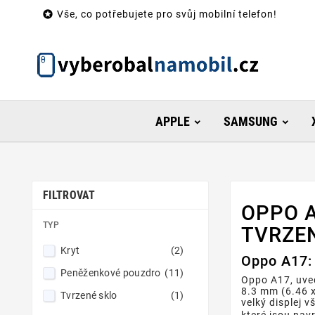

Vše, co potřebujete pro svůj mobilní telefon!
APPLE
SAMSUNG
FILTROVAT
OPPO A
TYP
TVRZE
Kryt
(2)
Oppo A17: 
Peněženkové pouzdro
(11)
Oppo A17, uved
8.3 mm (6.46 x
Tvrzené sklo
(1)
velký displej 