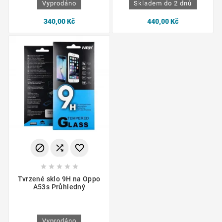
Vyprodáno
Skladem do 2 dnů
340,00 Kč
440,00 Kč








Tvrzené sklo 9H na Oppo
A53s Průhledný
Vyprodáno