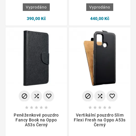
Vyprodáno
Vyprodáno
390,00 Kč
440,00 Kč
















Peněženkové pouzdro
Vertikální pouzdro Slim
Fancy Book na Oppo
Flexi Fresh na Oppo A53s
A53s Černý
Černý