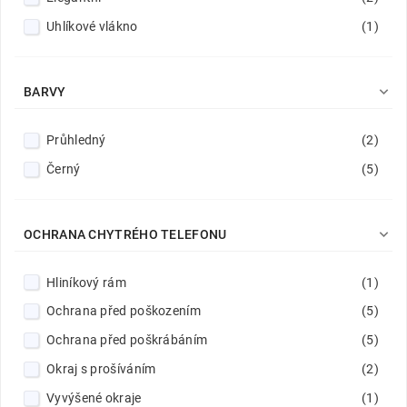
Uhlíkové vlákno
(1)

BARVY
Průhledný
(2)
Černý
(5)

OCHRANA CHYTRÉHO TELEFONU
Hliníkový rám
(1)
Ochrana před poškozením
(5)
Ochrana před poškrábáním
(5)
Okraj s prošíváním
(2)
Vyvýšené okraje
(1)