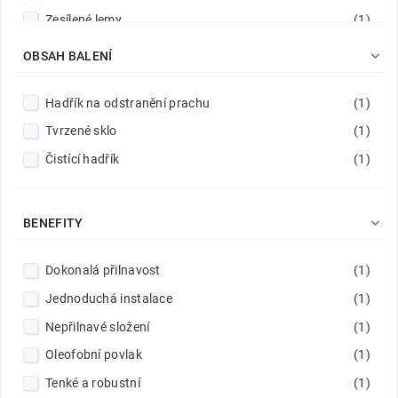
Zesílené lemy
(1)

OBSAH BALENÍ
Hadřík na odstranění prachu
(1)
Tvrzené sklo
(1)
Čistící hadřík
(1)

BENEFITY
Dokonalá přilnavost
(1)
Jednoduchá instalace
(1)
Nepřilnavé složení
(1)
Oleofobní povlak
(1)
Tenké a robustní
(1)