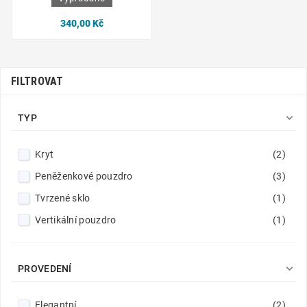
340,00 Kč
FILTROVAT

TYP
Kryt
(2)
Peněženkové pouzdro
(3)
Tvrzené sklo
(1)
Vertikální pouzdro
(1)

PROVEDENÍ
Elegantní
(2)