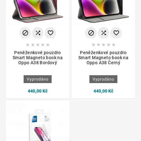
















Peněženkové pouzdro
Peněženkové pouzdro
Smart Magneto book na
Smart Magneto book na
Oppo A38 Bordový
Oppo A38 Černý
Vyprodáno
Vyprodáno
440,00 Kč
440,00 Kč