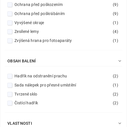
Ochrana před poškozením
(9)
Ochrana před poškrábáním
(9)
Vyvýšené okraje
(1)
Zesílené lemy
(4)
Zvýšená hrana pro fotoaparáty
(1)

OBSAH BALENÍ
Hadřík na odstranění prachu
(2)
Sada nálepek pro přesné umístění
(1)
Tvrzené sklo
(2)
Čistící hadřík
(2)

VLASTNOSTI