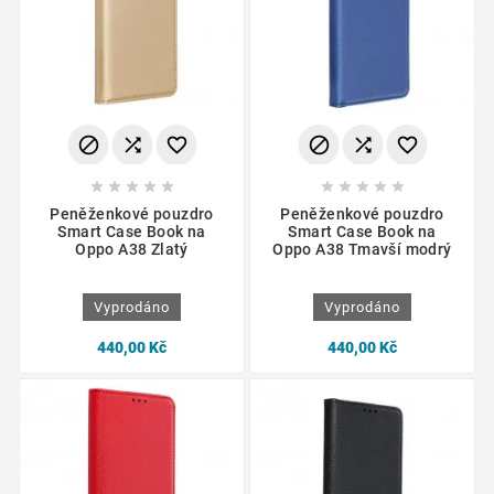
















Peněženkové pouzdro
Peněženkové pouzdro
Smart Case Book na
Smart Case Book na
Oppo A38 Zlatý
Oppo A38 Tmavší modrý
Vyprodáno
Vyprodáno
440,00 Kč
440,00 Kč