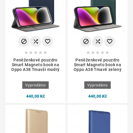
















Peněženkové pouzdro
Peněženkové pouzdro
Smart Magneto book na
Smart Magneto book na
Oppo A38 Tmavší modrý
Oppo A38 Tmavě zelený
Vyprodáno
Vyprodáno
440,00 Kč
440,00 Kč