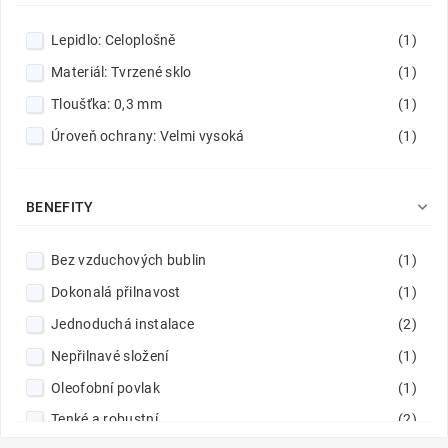
Lepidlo: Celoplošně
(1)
Materiál: Tvrzené sklo
(1)
Tloušťka: 0,3 mm
(1)
Úroveň ochrany: Velmi vysoká
(1)

BENEFITY
Bez vzduchových bublin
(1)
Dokonalá přilnavost
(1)
Jednoduchá instalace
(2)
Nepřilnavé složení
(1)
Oleofobní povlak
(1)
Tenké a robustní
(2)