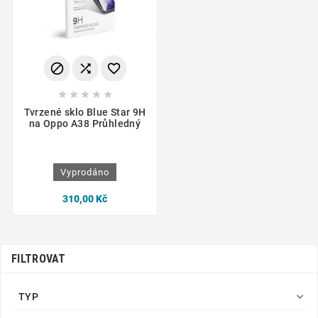








Tvrzené sklo Blue Star 9H
na Oppo A38 Průhledný
Vyprodáno
310,00 Kč
FILTROVAT

TYP