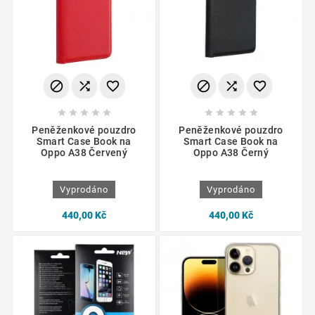
















Peněženkové pouzdro
Peněženkové pouzdro
Smart Case Book na
Smart Case Book na
Oppo A38 Červený
Oppo A38 Černý
Vyprodáno
Vyprodáno
440,00 Kč
440,00 Kč