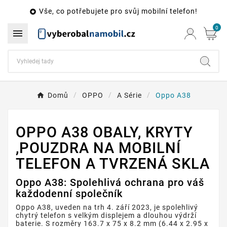
Vše, co potřebujete pro svůj mobilní telefon!

0

Domů
OPPO
A Série
Oppo A38
OPPO A38 OBALY, KRYTY
,POUZDRA NA MOBILNÍ
TELEFON A TVRZENÁ SKLA
Oppo A38: Spolehlivá ochrana pro váš
každodenní společník
Oppo A38, uveden na trh 4. září 2023, je spolehlivý
chytrý telefon s velkým displejem a dlouhou výdrží
baterie. S rozměry 163.7 x 75 x 8.2 mm (6.44 x 2.95 x