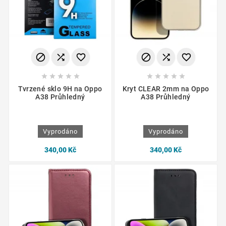
















Tvrzené sklo 9H na Oppo
Kryt CLEAR 2mm na Oppo
A38 Průhledný
A38 Průhledný
Vyprodáno
Vyprodáno
340,00 Kč
340,00 Kč