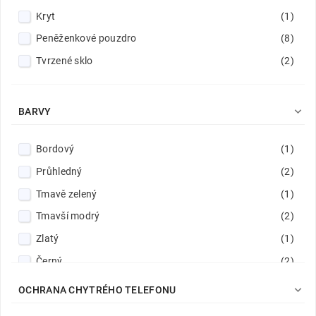
Kryt
(1)
Peněženkové pouzdro
(8)
Tvrzené sklo
(2)

BARVY
Bordový
(1)
Průhledný
(2)
Tmavě zelený
(1)
Tmavší modrý
(2)
Zlatý
(1)
Černý
(2)
Červený
(1)

OCHRANA CHYTRÉHO TELEFONU