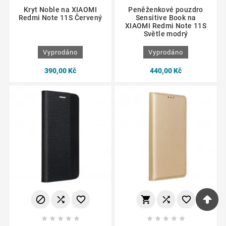
Kryt Noble na XIAOMI
Peněženkové pouzdro
Redmi Note 11S Červený
Sensitive Book na
XIAOMI Redmi Note 11S
Světle modrý
Vyprodáno
Vyprodáno
390,00 Kč
440,00 Kč















