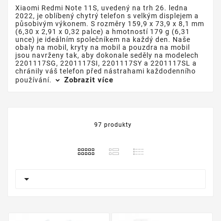
Xiaomi Redmi Note 11S, uvedený na trh 26. ledna
2022, je oblíbený chytrý telefon s velkým displejem a
působivým výkonem. S rozměry 159,9 x 73,9 x 8,1 mm
(6,30 x 2,91 x 0,32 palce) a hmotností 179 g (6,31
unce) je ideálním společníkem na každý den. Naše
obaly na mobil, kryty na mobil a pouzdra na mobil
jsou navrženy tak, aby dokonale seděly na modelech
2201117SG, 2201117SI, 2201117SY a 2201117SL a
chránily váš telefon před nástrahami každodenního
Zobrazit více
používání.
97 produkty
