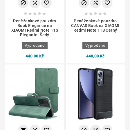
















Peněženkové pouzdro
Peněženkové pouzdro
Book Elegance na
CANVAS Book na XIAOMI
XIAOMI Redmi Note 11S
Redmi Note 11S Černý
Elegantní Šedý
Vyprodáno
Vyprodáno
440,00 Kč
440,00 Kč