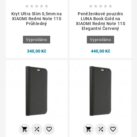










Kryt Ultra Slim 0,5mm na
Peněženkové pouzdro
XIAOMI Redmi Note 11S
LUNA Book Gold na
Průhledný
XIAOMI Redmi Note 11S
Elegantní Červený
Vyprodáno
Vyprodáno
340,00 Kč
440,00 Kč





