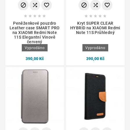
















Peněženkové pouzdro
Kryt SUPER CLEAR
Leather case SMART PRO
HYBRID na XIAOMI Redmi
na XIAOMI Redmi Note
Note 11S Průhledný
11S Elegantní Vinově
červený
Vyprodáno
Vyprodáno
390,00 Kč
390,00 Kč