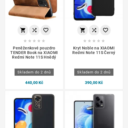
















Peněženkové pouzdro
Kryt Noble na XIAOMI
TENDER Book na XIAOMI
Redmi Note 11S Černý
Redmi Note 11S Hnědý
Skladem do 2 dnů
Skladem do 2 dnů
440,00 Kč
390,00 Kč