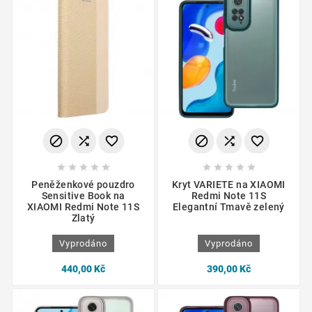
















Peněženkové pouzdro
Kryt VARIETE na XIAOMI
Sensitive Book na
Redmi Note 11S
XIAOMI Redmi Note 11S
Elegantní Tmavě zelený
Zlatý
Vyprodáno
Vyprodáno
440,00 Kč
390,00 Kč