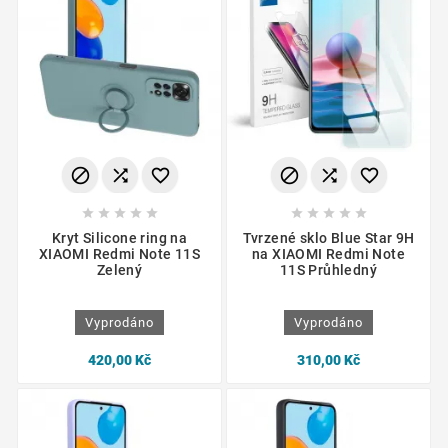
















Kryt Silicone ring na
Tvrzené sklo Blue Star 9H
XIAOMI Redmi Note 11S
na XIAOMI Redmi Note
Zelený
11S Průhledný
Vyprodáno
Vyprodáno
420,00 Kč
310,00 Kč