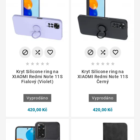
















Kryt Silicone ring na
Kryt Silicone ring na
XIAOMI Redmi Note 11S
XIAOMI Redmi Note 11S
Fialový (Violet)
Černý
Vyprodáno
Vyprodáno
420,00 Kč
420,00 Kč