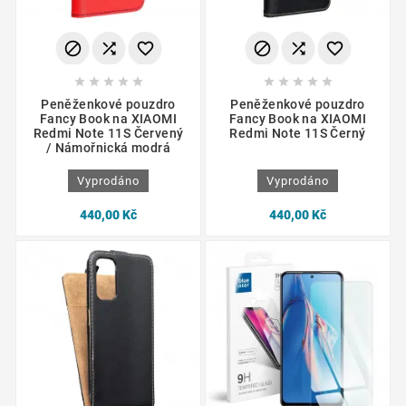
















Peněženkové pouzdro
Peněženkové pouzdro
Fancy Book na XIAOMI
Fancy Book na XIAOMI
Redmi Note 11S Červený
Redmi Note 11S Černý
/ Námořnická modrá
Vyprodáno
Vyprodáno
440,00 Kč
440,00 Kč