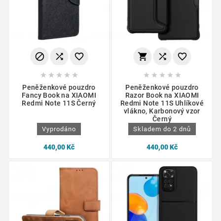
















Peněženkové pouzdro
Peněženkové pouzdro
Fancy Book na XIAOMI
Razor Book na XIAOMI
Redmi Note 11S Černý
Redmi Note 11S Uhlíkové
vlákno, Karbonový vzor
Černý
Vyprodáno
Skladem do 2 dnů
440,00 Kč
440,00 Kč