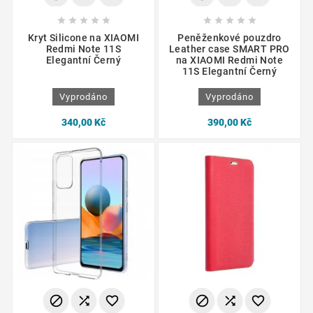










Kryt Silicone na XIAOMI
Peněženkové pouzdro
Redmi Note 11S
Leather case SMART PRO
Elegantní Černý
na XIAOMI Redmi Note
11S Elegantní Černý
Vyprodáno
Vyprodáno
340,00 Kč
390,00 Kč





