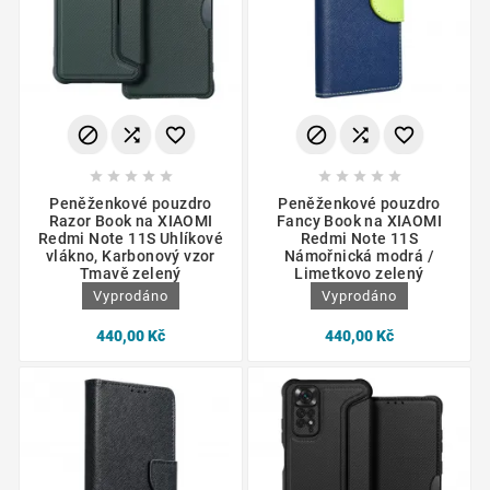
















Peněženkové pouzdro
Peněženkové pouzdro
Razor Book na XIAOMI
Fancy Book na XIAOMI
Redmi Note 11S Uhlíkové
Redmi Note 11S
vlákno, Karbonový vzor
Námořnická modrá /
Tmavě zelený
Limetkovo zelený
Vyprodáno
Vyprodáno
440,00 Kč
440,00 Kč