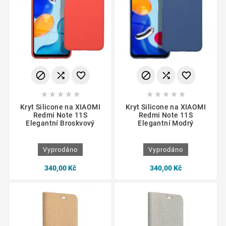
















Kryt Silicone na XIAOMI
Kryt Silicone na XIAOMI
Redmi Note 11S
Redmi Note 11S
Elegantní Broskvový
Elegantní Modrý
Vyprodáno
Vyprodáno
340,00 Kč
340,00 Kč