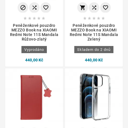
















Peněženkové pouzdro
Peněženkové pouzdro
MEZZO Book na XIAOMI
MEZZO Book na XIAOMI
Redmi Note 11S Mandala
Redmi Note 11S Mandala
Růžovo-zlatý
Zelený
Vyprodáno
Skladem do 2 dnů
440,00 Kč
440,00 Kč