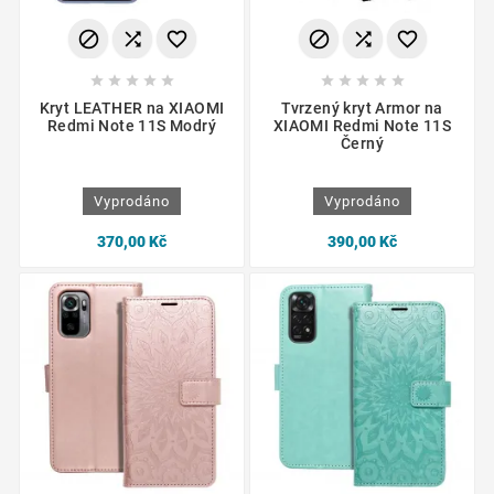
















Kryt LEATHER na XIAOMI
Tvrzený kryt Armor na
Redmi Note 11S Modrý
XIAOMI Redmi Note 11S
Černý
Vyprodáno
Vyprodáno
370,00 Kč
390,00 Kč