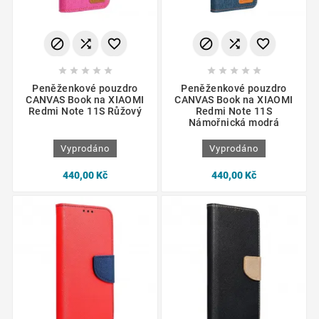
















Peněženkové pouzdro
Peněženkové pouzdro
CANVAS Book na XIAOMI
CANVAS Book na XIAOMI
Redmi Note 11S Růžový
Redmi Note 11S
Námořnická modrá
Vyprodáno
Vyprodáno
440,00 Kč
440,00 Kč