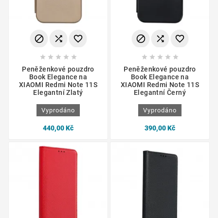
















Peněženkové pouzdro
Peněženkové pouzdro
Book Elegance na
Book Elegance na
XIAOMI Redmi Note 11S
XIAOMI Redmi Note 11S
Elegantní Zlatý
Elegantní Černý
Vyprodáno
Vyprodáno
440,00 Kč
390,00 Kč