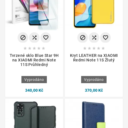
















Tvrzené sklo Blue Star 9H
Kryt LEATHER na XIAOMI
na XIAOMI Redmi Note
Redmi Note 11S Žlutý
11S Průhledný
Vyprodáno
Vyprodáno
340,00 Kč
370,00 Kč