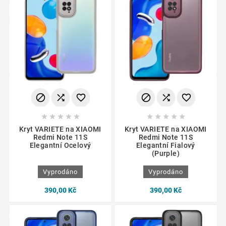
















Kryt VARIETE na XIAOMI
Kryt VARIETE na XIAOMI
Redmi Note 11S
Redmi Note 11S
Elegantní Ocelový
Elegantní Fialový
(Purple)
Vyprodáno
Vyprodáno
390,00 Kč
390,00 Kč