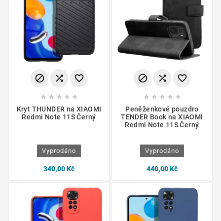
















Kryt THUNDER na XIAOMI
Peněženkové pouzdro
Redmi Note 11S Černý
TENDER Book na XIAOMI
Redmi Note 11S Černý
Vyprodáno
Vyprodáno
340,00 Kč
440,00 Kč