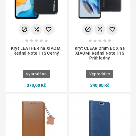
















Kryt LEATHER na XIAOMI
Kryt CLEAR 2mm BOX na
Redmi Note 11S Černý
XIAOMI Redmi Note 11S
Průhledný
Vyprodáno
Vyprodáno
370,00 Kč
340,00 Kč