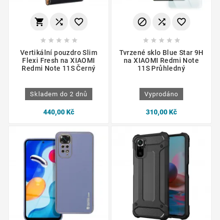
















Vertikální pouzdro Slim
Tvrzené sklo Blue Star 9H
Flexi Fresh na XIAOMI
na XIAOMI Redmi Note
Redmi Note 11S Černý
11S Průhledný
Skladem do 2 dnů
Vyprodáno
440,00 Kč
310,00 Kč