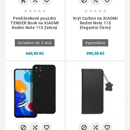
















Peněženkové pouzdro
Kryt Carbon na XIAOMI
TENDER Book na XIAOMI
Redmi Note 11S
Redmi Note 11S Zelený
Elegantní Černý
Skladem do 2 dnů
Vyprodáno
440,00 Kč
390,00 Kč





