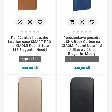
















Peněženkové pouzdro
Peněženkové pouzdro
Leather case SMART PRO
LUNA Book Carbon na
na XIAOMI Redmi Note
XIAOMI Redmi Note 11S
11S Elegantní Hnědý
Uhlíkové vlákno,
Elegantní Modrý
Vyprodáno
Skladem do 2 dnů
440,00 Kč
440,00 Kč