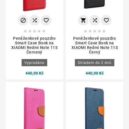
















Peněženkové pouzdro
Peněženkové pouzdro
Smart Case Book na
Smart Case Book na
XIAOMI Redmi Note 11S
XIAOMI Redmi Note 11S
Červený
Černý
Vyprodáno
Skladem do 2 dnů
440,00 Kč
440,00 Kč