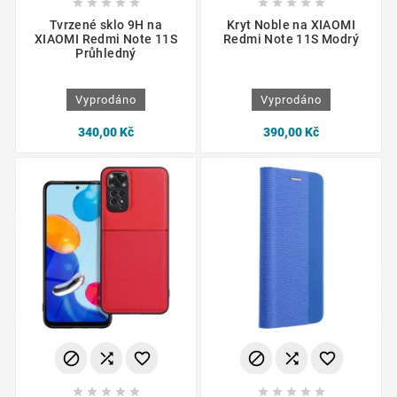










Tvrzené sklo 9H na
Kryt Noble na XIAOMI
XIAOMI Redmi Note 11S
Redmi Note 11S Modrý
Průhledný
Vyprodáno
Vyprodáno
340,00 Kč
390,00 Kč















