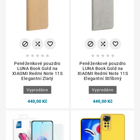
















Peněženkové pouzdro
Peněženkové pouzdro
LUNA Book Gold na
LUNA Book Gold na
XIAOMI Redmi Note 11S
XIAOMI Redmi Note 11S
Elegantní Zlatý
Elegantní Stříbrný
Vyprodáno
Vyprodáno
440,00 Kč
440,00 Kč