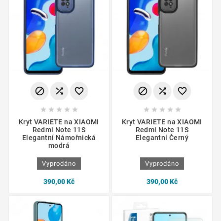
















Kryt VARIETE na XIAOMI
Kryt VARIETE na XIAOMI
Redmi Note 11S
Redmi Note 11S
Elegantní Námořnická
Elegantní Černý
modrá
Vyprodáno
Vyprodáno
390,00 Kč
390,00 Kč