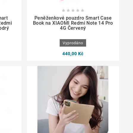









art
Peněženkové pouzdro Smart Case
Redmi
Book na XIAOMI Redmi Note 14 Pro
odrý
4G Červený
Vyprodáno
440,00 Kč