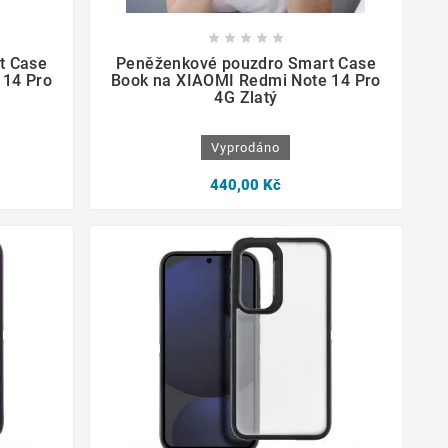









t Case
Peněženkové pouzdro Smart Case
 14 Pro
Book na XIAOMI Redmi Note 14 Pro
4G Zlatý
Vyprodáno
440,00 Kč