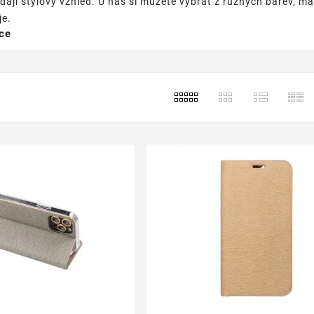
ají stylový vzhled. U nás si můžete vybrat z různých barev, mate
je.
íce
y