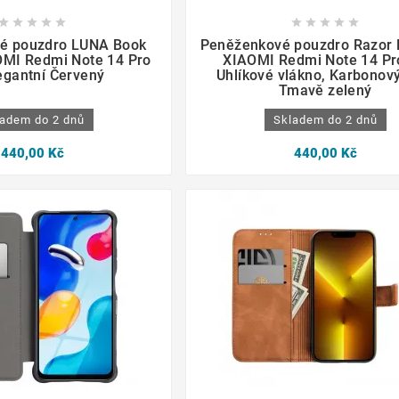

















é pouzdro LUNA Book
Peněženkové pouzdro Razor 
OMI Redmi Note 14 Pro
XIAOMI Redmi Note 14 Pr
egantní Červený
Uhlíkové vlákno, Karbonový
Tmavě zelený
adem do 2 dnů
Skladem do 2 dnů
440,00 Kč
440,00 Kč