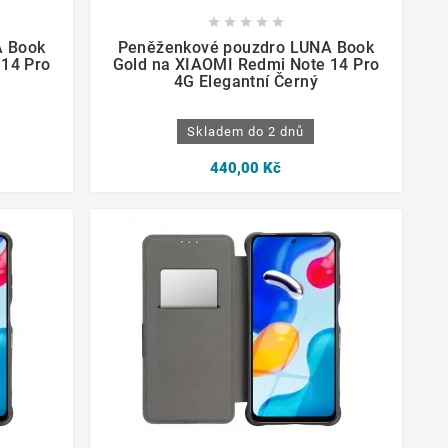









A Book
Peněženkové pouzdro LUNA Book
 14 Pro
Gold na XIAOMI Redmi Note 14 Pro
4G Elegantní Černý
Skladem do 2 dnů
440,00 Kč