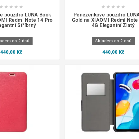

















é pouzdro LUNA Book
Peněženkové pouzdro LUN
OMI Redmi Note 14 Pro
Gold na XIAOMI Redmi Note
egantní Stříbrný
4G Elegantní Zlatý
adem do 2 dnů
Skladem do 2 dnů
440,00 Kč
440,00 Kč