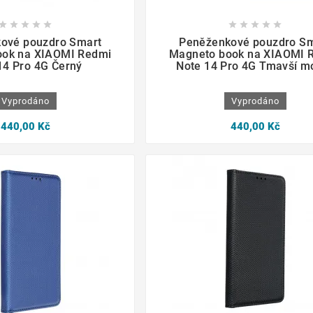

















ové pouzdro Smart
Peněženkové pouzdro Sm
ook na XIAOMI Redmi
Magneto book na XIAOMI 
14 Pro 4G Černý
Note 14 Pro 4G Tmavší m
Vyprodáno
Vyprodáno
440,00 Kč
440,00 Kč