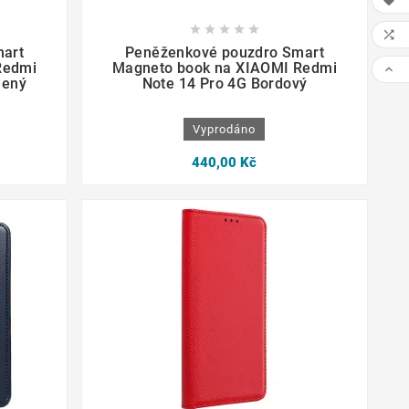











art
Peněženkové pouzdro Smart
Redmi
Magneto book na XIAOMI Redmi

lený
Note 14 Pro 4G Bordový
Vyprodáno
440,00 Kč