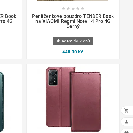









ER Book
Peněženkové pouzdro TENDER Book
Pro 4G
na XIAOMI Redmi Note 14 Pro 4G
Černý
Skladem do 2 dnů
440,00 Kč

