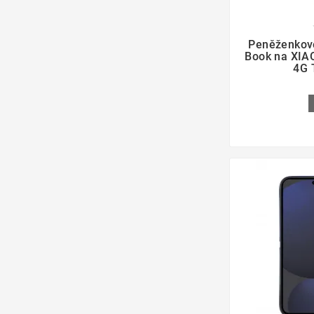

Peněženkov
Book na XIA
4G 