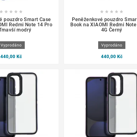

















é pouzdro Smart Case
Peněženkové pouzdro Smar
OMI Redmi Note 14 Pro
Book na XIAOMI Redmi Note
Tmavší modrý
4G Černý
Vyprodáno
Vyprodáno
440,00 Kč
440,00 Kč