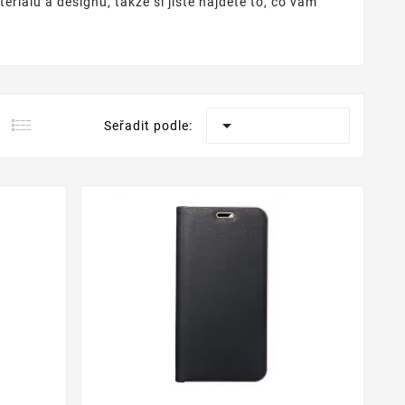
riálů a designů, takže si jistě najdete to, co vám

Seřadit podle: