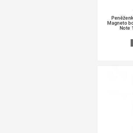

Peněženk
Magneto b
Note 