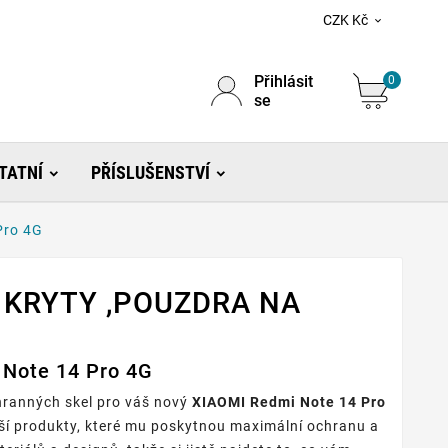
CZK Kč

Přihlásit
0
se
TATNÍ
PŘÍSLUŠENSTVÍ
Pro 4G
, KRYTY ,POUZDRA NA
 Note 14 Pro 4G
chranných skel pro váš nový
XIAOMI Redmi Note 14 Pro
lepší produkty, které mu poskytnou maximální ochranu a