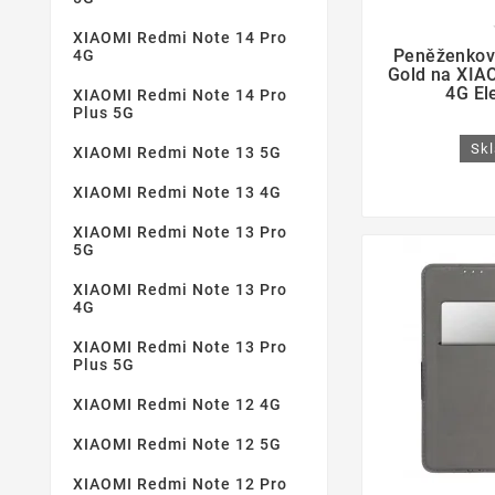
Stříbrný
(3)
(45)
XIAOMI Redmi Note 14 Pro

Světle fialová
(2)
Peněženkov
4G
Gold na XIA
Světle modrý
(1)
4G El
XIAOMI Redmi Note 14 Pro
Plus 5G
Světle růžový
(1)
Skl
XIAOMI Redmi Note 13 5G
Tmavě modrý
(1)
Tmavě zelený
(4)
XIAOMI Redmi Note 13 4G
Tmavší modrý
(2)
XIAOMI Redmi Note 13 Pro
5G
Zelený
(3)
XIAOMI Redmi Note 13 Pro
Zlatý
(5)
4G
Černý
(29)
XIAOMI Redmi Note 13 Pro
Plus 5G
Červený
(5)
Červený / Námořnická modrá
XIAOMI Redmi Note 12 4G
(1)
XIAOMI Redmi Note 12 5G
Šedý
(3)
XIAOMI Redmi Note 12 Pro
Žlutý
(2)