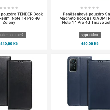

















 pouzdro TENDER Book
Peněženkové pouzdro Sm
Redmi Note 14 Pro 4G
Magneto book na XIAOMI 
Zelený
Note 14 Pro 4G Tmavě ze
adem do 2 dnů
Vyprodáno
440,00 Kč
440,00 Kč