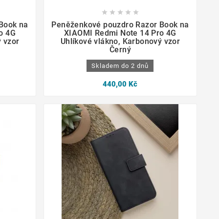









Book na
Peněženkové pouzdro Razor Book na
o 4G
XIAOMI Redmi Note 14 Pro 4G
 vzor
Uhlíkové vlákno, Karbonový vzor
Černý
Skladem do 2 dnů
440,00 Kč