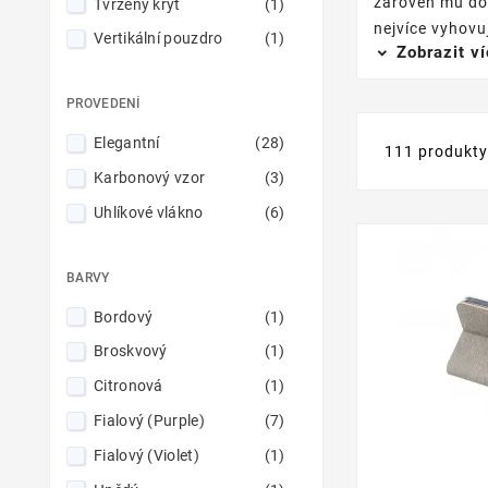
zároveň mu dod
Tvrzený kryt
(1)
nejvíce vyhovu
Vertikální pouzdro
(1)
Zobrazit v
PROVEDENÍ
Elegantní
(28)
111 produkt
Karbonový vzor
(3)
Uhlíkové vlákno
(6)
BARVY
Bordový
(1)
Broskvový
(1)
Citronová
(1)
Fialový (Purple)
(7)
Fialový (Violet)
(1)