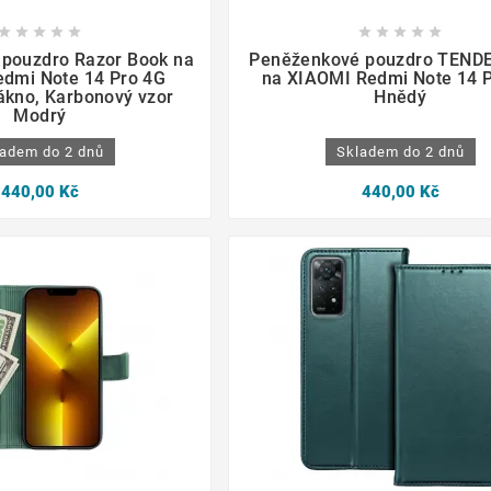

















pouzdro Razor Book na
Peněženkové pouzdro TEND
dmi Note 14 Pro 4G
na XIAOMI Redmi Note 14 
lákno, Karbonový vzor
Hnědý
Modrý
adem do 2 dnů
Skladem do 2 dnů
440,00 Kč
440,00 Kč