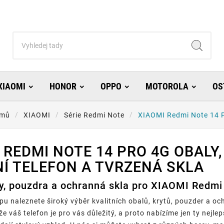
XIAOMI
HONOR
OPPO
MOTOROLA
OS
mů
XIAOMI
Série Redmi Note
XIAOMI Redmi Note 14 
 REDMI NOTE 14 PRO 4G OBALY
Í TELEFON A TVRZENÁ SKLA
ty, pouzdra a ochranná skla pro XIAOMI Redmi
u naleznete široký výběr kvalitních obalů, krytů, pouzder a o
že váš telefon je pro vás důležitý, a proto nabízíme jen ty nej