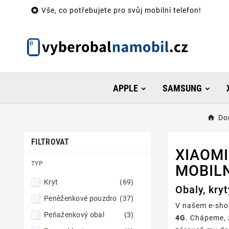

Vše, co potřebujete pro svůj mobilní telefon!
APPLE
SAMSUNG
Do
FILTROVAT
XIAOMI
TYP
MOBILN
Kryt
(69)
Obaly, kry
Peněženkové pouzdro
(37)
V našem e-shop
Peňaženkový obal
(3)
4G
. Chápeme, 