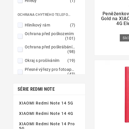
Hnědý
(1)

Modrý
(11)
Peněženkov
OCHRANA CHYTRÉHO TELEFONU
Gold na XIA
Mátový
(2)
4G El
Hliníkový rám
(7)
Námořnická modrá
(1)
Ochrana před poškozením
Námořnická modrá / Limetkovo zelený
Skl
(101)
(1)
Ochrana před poškrábáním
Ocelový
(1)
(98)
Oranžový
(1)
Okraj s prošíváním
(19)
Průhledný
(4)
Přesné výřezy pro fotoaparáty
(43)
Pudrově růžový
(1)
Vyvýšené okraje
(44)
Purpurový
(3)
SÉRIE REDMI NOTE
Vyztužené rohy
(8)
Pískově růžový
(1)
Vyztužené ráfky
(3)
XIAOMI Redmi Note 14 5G
Růžovo-zlatý
(2)
Zesílené lemy
(12)
XIAOMI Redmi Note 14 4G
Růžový
(5)
Zesílené okraje
(9)
Starorůžová
(1)
XIAOMI Redmi Note 14 Pro
5G
Zvýšená hrana pro fotoaparáty