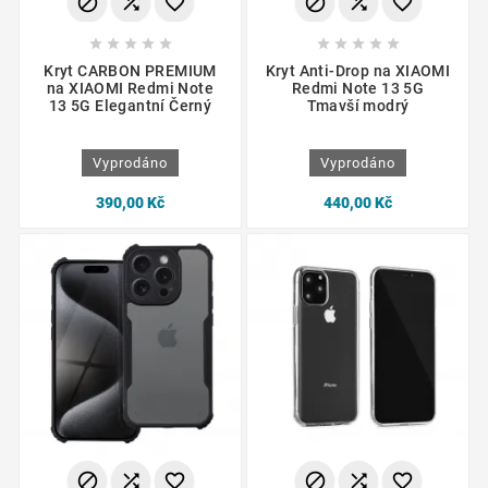
















Kryt CARBON PREMIUM
Kryt Anti-Drop na XIAOMI
na XIAOMI Redmi Note
Redmi Note 13 5G
13 5G Elegantní Černý
Tmavší modrý
Vyprodáno
Vyprodáno
390,00 Kč
440,00 Kč





