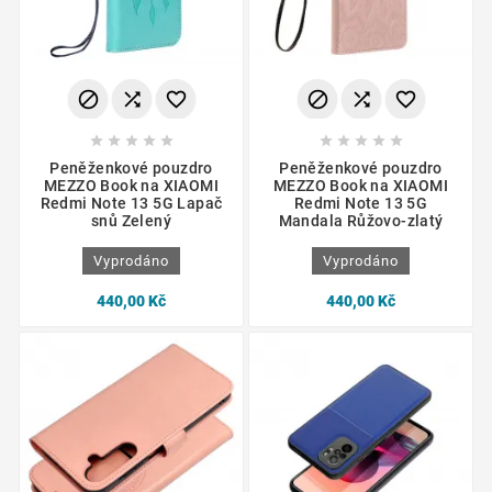
















Peněženkové pouzdro
Peněženkové pouzdro
MEZZO Book na XIAOMI
MEZZO Book na XIAOMI
Redmi Note 13 5G Lapač
Redmi Note 13 5G
snů Zelený
Mandala Růžovo-zlatý
Vyprodáno
Vyprodáno
440,00 Kč
440,00 Kč