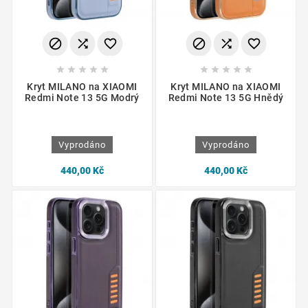
















Kryt MILANO na XIAOMI
Kryt MILANO na XIAOMI
Redmi Note 13 5G Modrý
Redmi Note 13 5G Hnědý
Vyprodáno
Vyprodáno
440,00 Kč
440,00 Kč