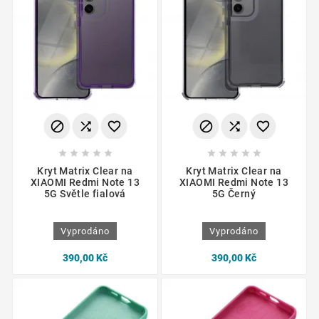
















Kryt Matrix Clear na
Kryt Matrix Clear na
XIAOMI Redmi Note 13
XIAOMI Redmi Note 13
5G Světle fialová
5G Černý
Vyprodáno
Vyprodáno
390,00 Kč
390,00 Kč