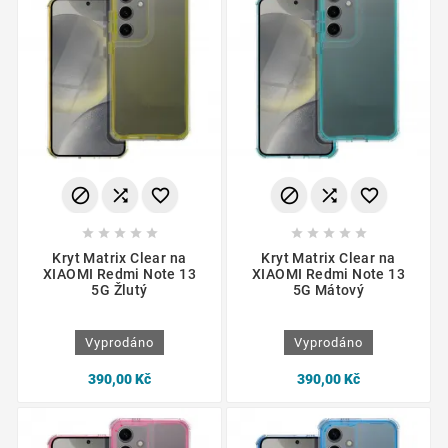
















Kryt Matrix Clear na
Kryt Matrix Clear na
XIAOMI Redmi Note 13
XIAOMI Redmi Note 13
5G Žlutý
5G Mátový
Vyprodáno
Vyprodáno
390,00 Kč
390,00 Kč