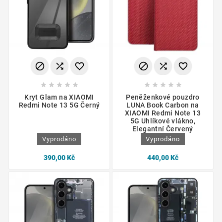
















Kryt Glam na XIAOMI
Peněženkové pouzdro
Redmi Note 13 5G Černý
LUNA Book Carbon na
XIAOMI Redmi Note 13
5G Uhlíkové vlákno,
Elegantní Červený
Vyprodáno
Vyprodáno
390,00 Kč
440,00 Kč