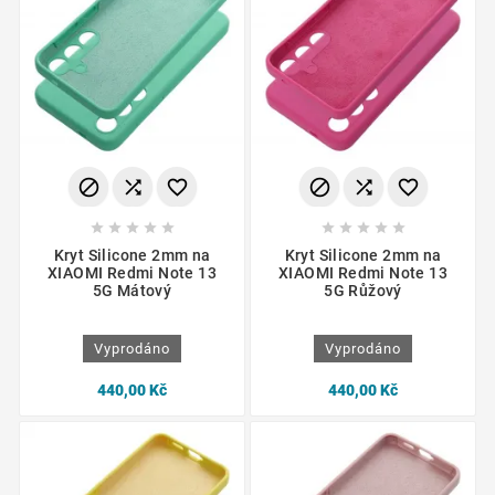
















Kryt Silicone 2mm na
Kryt Silicone 2mm na
XIAOMI Redmi Note 13
XIAOMI Redmi Note 13
5G Mátový
5G Růžový
Vyprodáno
Vyprodáno
440,00 Kč
440,00 Kč