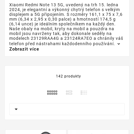
Xiaomi Redmi Note 13 5G, uvedený na trh 15. ledna
2024, je elegantní a výkonný chytrý telefon s velkým
displejem a 5G připojením. S rozměry 161,1 x 75 x 7,6
mm (6,34 x 2,95 x 0,30 palce) a hmotností 174,5 g
(6,14 unce) je ideálním společníkem na každý den.
Naše obaly na mobil, kryty na mobil a pouzdra na
mobil jsou navrženy tak, aby dokonale seděly na
modelech 23129RAA4G a 23124RA7EO a chránily váš
telefon před nástrahami každodenního používání.
Zobrazit více
142 produkty
