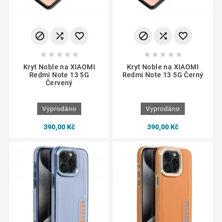
















Kryt Noble na XIAOMI
Kryt Noble na XIAOMI
Redmi Note 13 5G
Redmi Note 13 5G Černý
Červený
Vyprodáno
Vyprodáno
390,00 Kč
390,00 Kč