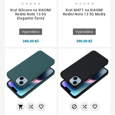










Kryt Silicone na XIAOMI
Kryt MATT na XIAOMI
Redmi Note 13 5G
Redmi Note 13 5G Modrý
Elegantní Černý
Vyprodáno
Vyprodáno
340,00 Kč
390,00 Kč





