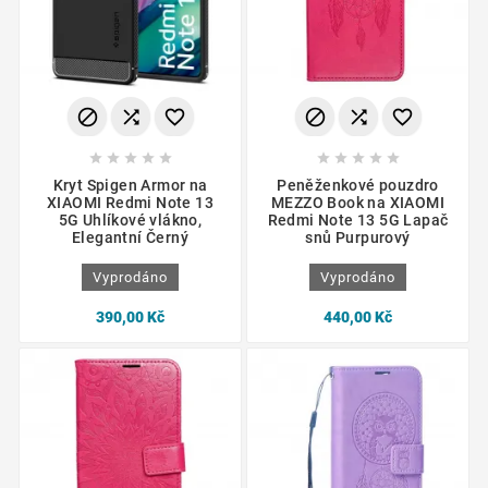
















Kryt Spigen Armor na
Peněženkové pouzdro
XIAOMI Redmi Note 13
MEZZO Book na XIAOMI
5G Uhlíkové vlákno,
Redmi Note 13 5G Lapač
Elegantní Černý
snů Purpurový
Vyprodáno
Vyprodáno
390,00 Kč
440,00 Kč