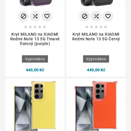
















Kryt MILANO na XIAOMI
Kryt MILANO na XIAOMI
Redmi Note 13 5G Tmavě
Redmi Note 13 5G Černý
fialový (purple)
Vyprodáno
Vyprodáno
440,00 Kč
440,00 Kč