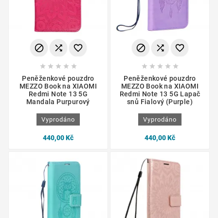
















Peněženkové pouzdro
Peněženkové pouzdro
MEZZO Book na XIAOMI
MEZZO Book na XIAOMI
Redmi Note 13 5G
Redmi Note 13 5G Lapač
Mandala Purpurový
snů Fialový (Purple)
Vyprodáno
Vyprodáno
440,00 Kč
440,00 Kč