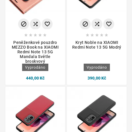
















Peněženkové pouzdro
Kryt Noble na XIAOMI
MEZZO Book na XIAOMI
Redmi Note 13 5G Modrý
Redmi Note 13 5G
Mandala Světle
broskvový
Vyprodáno
Vyprodáno
440,00 Kč
390,00 Kč