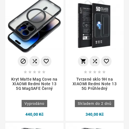
















Kryt Matte Mag Cove na
Tvrzené sklo 9H na
XIAOMI Redmi Note 13
XIAOMI Redmi Note 13
5G MagSAFE Černý
5G Průhledný
Vyprodáno
Skladem do 2 dnů
440,00 Kč
340,00 Kč