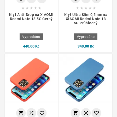










Kryt Anti-Drop na XIAOMI
Kryt Ultra Slim 0,5mm na
Redmi Note 13 5G Černý
XIAOMI Redmi Note 13
5G Průhledný
Vyprodáno
Vyprodáno
440,00 Kč
340,00 Kč





