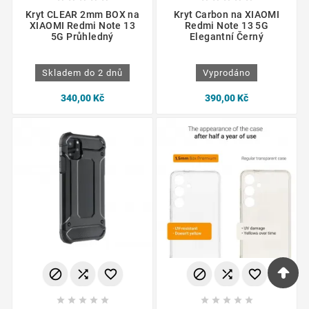
Kryt CLEAR 2mm BOX na
Kryt Carbon na XIAOMI
XIAOMI Redmi Note 13
Redmi Note 13 5G
5G Průhledný
Elegantní Černý
Skladem do 2 dnů
Vyprodáno
340,00 Kč
390,00 Kč















