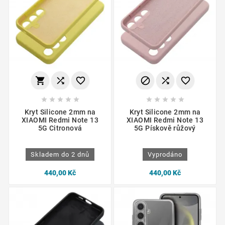
















Kryt Silicone 2mm na
Kryt Silicone 2mm na
XIAOMI Redmi Note 13
XIAOMI Redmi Note 13
5G Citronová
5G Pískově růžový
Skladem do 2 dnů
Vyprodáno
440,00 Kč
440,00 Kč