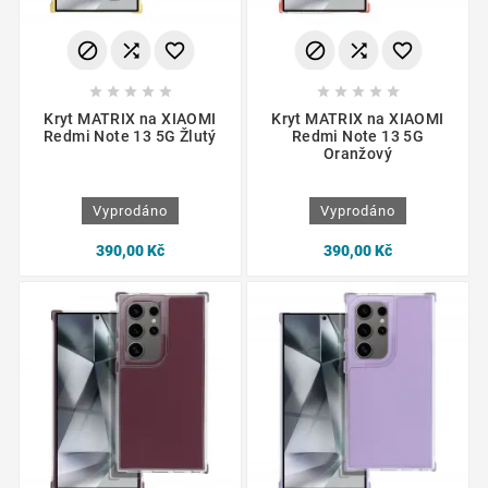
















Kryt MATRIX na XIAOMI
Kryt MATRIX na XIAOMI
Redmi Note 13 5G Žlutý
Redmi Note 13 5G
Oranžový
Vyprodáno
Vyprodáno
390,00 Kč
390,00 Kč