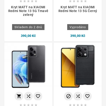










Kryt MATT na XIAOMI
Kryt MATT na XIAOMI
Redmi Note 13 5G Tmavě
Redmi Note 13 5G Černý
zelený
Skladem do 2 dnů
Vyprodáno
390,00 Kč
390,00 Kč















