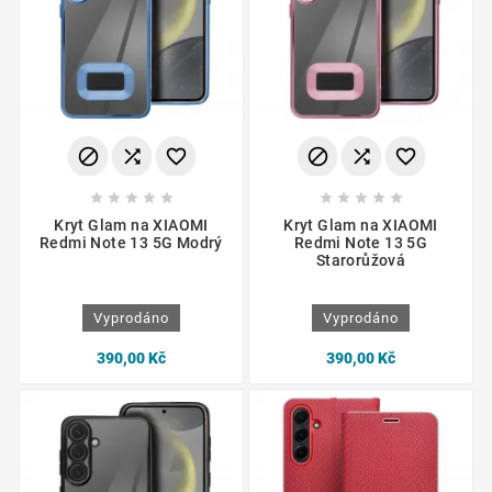
















Kryt Glam na XIAOMI
Kryt Glam na XIAOMI
Redmi Note 13 5G Modrý
Redmi Note 13 5G
Starorůžová
Vyprodáno
Vyprodáno
390,00 Kč
390,00 Kč