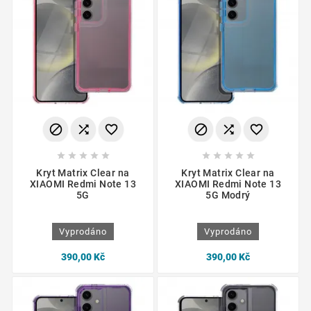
















Kryt Matrix Clear na
Kryt Matrix Clear na
XIAOMI Redmi Note 13
XIAOMI Redmi Note 13
5G
5G Modrý
Vyprodáno
Vyprodáno
390,00 Kč
390,00 Kč