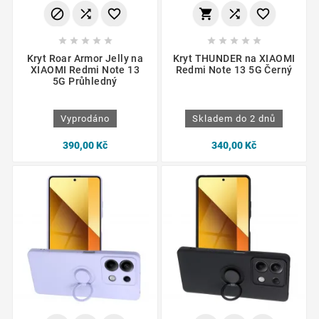
















Kryt Roar Armor Jelly na
Kryt THUNDER na XIAOMI
XIAOMI Redmi Note 13
Redmi Note 13 5G Černý
5G Průhledný
Vyprodáno
Skladem do 2 dnů
390,00 Kč
340,00 Kč