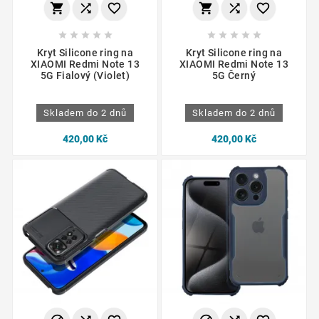
















Kryt Silicone ring na
Kryt Silicone ring na
XIAOMI Redmi Note 13
XIAOMI Redmi Note 13
5G Fialový (Violet)
5G Černý
Skladem do 2 dnů
Skladem do 2 dnů
420,00 Kč
420,00 Kč