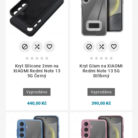
















Kryt Silicone 2mm na
Kryt Glam na XIAOMI
XIAOMI Redmi Note 13
Redmi Note 13 5G
5G Černý
Stříbrný
Vyprodáno
Vyprodáno
440,00 Kč
390,00 Kč