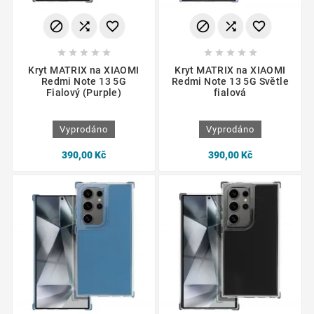
















Kryt MATRIX na XIAOMI
Kryt MATRIX na XIAOMI
Redmi Note 13 5G
Redmi Note 13 5G Světle
Fialový (Purple)
fialová
Vyprodáno
Vyprodáno
390,00 Kč
390,00 Kč