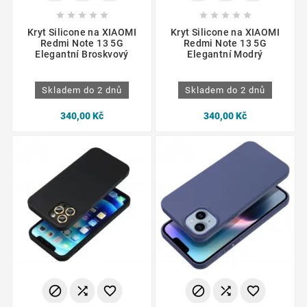










Kryt Silicone na XIAOMI
Kryt Silicone na XIAOMI
Redmi Note 13 5G
Redmi Note 13 5G
Elegantní Broskvový
Elegantní Modrý
Skladem do 2 dnů
Skladem do 2 dnů
340,00 Kč
340,00 Kč





