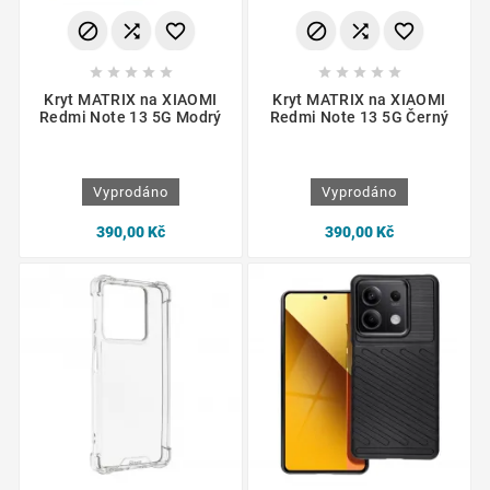
















Kryt MATRIX na XIAOMI
Kryt MATRIX na XIAOMI
Redmi Note 13 5G Modrý
Redmi Note 13 5G Černý
Vyprodáno
Vyprodáno
390,00 Kč
390,00 Kč