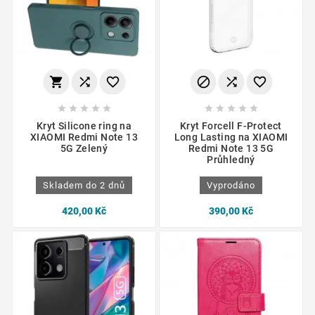
















Kryt Silicone ring na
Kryt Forcell F-Protect
XIAOMI Redmi Note 13
Long Lasting na XIAOMI
5G Zelený
Redmi Note 13 5G
Průhledný
Skladem do 2 dnů
Vyprodáno
420,00 Kč
390,00 Kč