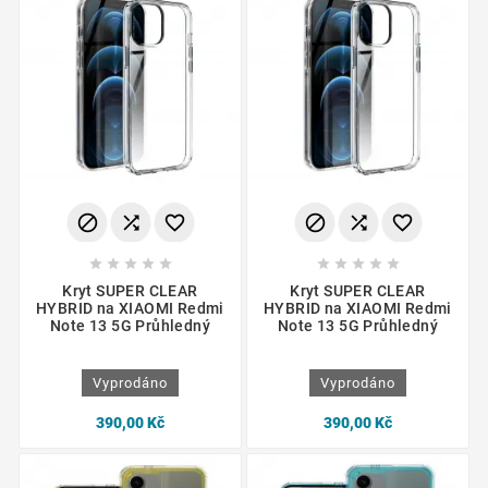
















Kryt SUPER CLEAR
Kryt SUPER CLEAR
HYBRID na XIAOMI Redmi
HYBRID na XIAOMI Redmi
Note 13 5G Průhledný
Note 13 5G Průhledný
Vyprodáno
Vyprodáno
390,00 Kč
390,00 Kč